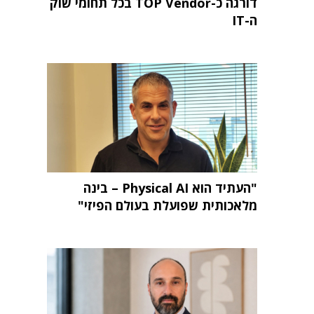
דורגה כ-TOP Vendor בכל תחומי שוק
ה-IT
"העתיד הוא Physical AI – בינה
מלאכותית שפועלת בעולם הפיזי"