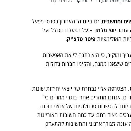
 הפרס, מוטי גוטמן, מנכ"ל מטריקס.
צילום: ניב קנטור
ים ומחשבים
, זכו ביום ה' האחרון בפרסי מפעל
 עומד
יוסי מלמד
– על מפעלם הכולל ועל
ות האולימפיות
פיטר פלצ'יק
.
יך ומוקיר, כי היא נתנה לי את האפשרות
 שיצאנו ממנה, והקימו חברות גדולות
, הצטרפה אליי נבחרת של יוצאי יחידות שונות
ם. אנחנו מחזרים אחרי בוגרי ממר"ם כל
ותר להכשרות טכנולוגיות של אנשי תוכנה.
רכים מאוד רחב: עד כמה חשובות האוריינות
 עונה לצורך ארגוני והחשיבות להתעדכן