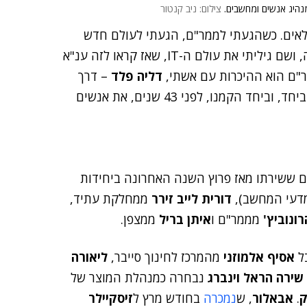
ומנהיג אנשים ומחשבים.
צילום: ניב קנטור
פלאים. כשהגעתי לממר"ם, הגעתי לעולם חדש
לחלוטין. הגעתי לשם אחרי שלמדתי כלכלה באוניברסיטה, ושם גיליתי את עולם ה-IT, שאז קראו לזה ענ"א
מר"ם הוא ההיכרות עם אשתי,
דליה פלד
– דרך
, ששירת אף הוא ביחידה. מאז אנחנו ביחד, וביחד הקמנו, לפני 43 שנים, את אנשים
ים ששירתו מאז פרוץ השנה האחרונה ביחידות
דעי המחשב),
דורית לייב זירר
ממחלקת עתיד,
ונוביץ'
מממר"ם ו
איתן בריל
ממצפן.
בל
אסיף אלמוזני
מהמרכז לחינוך סייבר,
ליאורה
שירה הראל וינברג
נבחרה כמנהלת המוצר של
ק
.
אבאלור
, ש
נמכרה
בחודש מרץ ל
זיסקיילר