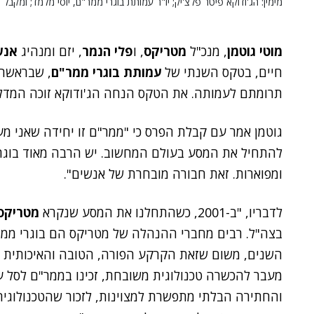
מימין: הג'ודוקא פיטר פלצ'יק; יו"ר עמותת בוגרי ממר"ם, יוסי מלמד; ומקבל
מוטי גוטמן
, מנכ"ל
מטריקס
, ו
פלי הנמר
, יזם ומנהיג
אנש
חיים, בטקס השנתי של
עמותת בוגרי ממר"ם
, שבראשה
תרומתם לעמותה. את הטקס הנחה הג'ודוקא זוכה המדלי
גוטמן אמר עם קבלת הפרס כי "ממר"ם זו יחידה שאני מער
להתחיל את המסע בעולם המחשוב. יש הרבה מאוד בוגרים
ומפוארות. זאת חבורה מובחרת של אנשים".
לדבריו, "ב-2001, כשהתחלנו את המסע שנקרא
מטריקס
בצה"ל. רבים מחברי ההנהלה של מטריקס הם בוגרי ממר"
השנים, משום שזאת הקרקע הפורה, הטובה והאיכותית בי
מעבר להכשרה טכנולוגית משובחת, זכינו בממר"ם לסל ע
והחתירה הבלתי מתפשרת למצוינות, לזכור שהטכנולוגיה