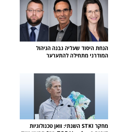
הנחת היסוד שעליה נבנה הניהול
המודרני מתחילה להתערער
מחקר STKI השנתי: וואן טכנולוגיות