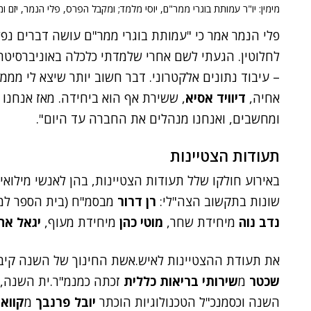
מימין: יו"ר עמותת בוגרי ממר"ם, יוסי מלמד; ומקבל הפרס, פלי הנמר, יזם 
פלי הנמר אמר כי "עמותת בוגרי ממר"ם עושה דברים נ
– עיבוד נתונים אלקטרוני. דבר חשוב יותר שיצא לי ממ
אחיה,
דיוויד אסיא
ומחשבים, ואנחנו מנהלים את החברה עד היום".
תעודות הצטיינות
באירוע חולקו שלל תעודות הצטיינות, בהן לאנשי מילוא
שונות בתקשוב הצה"לי:
רן דרור
מבסמ"ח (בית הספר למ
נדב נוה
מיחידת שחר,
מוטי כהן
מיחידת מעוף,
יגאל אהר
את תעודת ההצטיינות לאיש.אשת החינוך של השנה קי
שכטר
מ
שירותי בריאות כללית
זכתה כמנמ"ר.ית השנה,
השנה וכסמנכ"ל הטכנולוגיות הוכתר
יובל פרנבך
מ
קווא