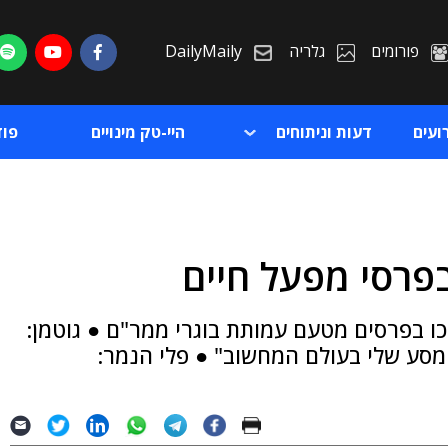
פורומים
גלריה
DailyMaily
ועים
דעות וניתוחים
היי-טק מינויים
פו
בפרסי מפעל חיים
ת
כו בפרסים מטעם עמותת בוגרי ממר"ם ● גוטמן:
ת
סע שלי בעולם המחשוב" ● פלי הנמר: