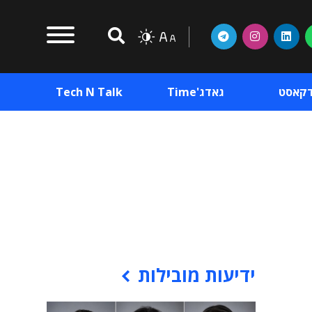
דקאסט
גאדג'Time
Tech N Talk
וכן פרסומי
תוכן פרסומי
וכן פרסומי
ידיעות מובילות