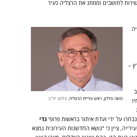
ירות לתושבים וממתג את הרצליה כעיר
יה
ץ –
ב
משה פדלון, ראש עיריית הרצליה.
צילום: יח"צ
יו
גדי
עירייה, ציין כי "נושא החדשנות העירונית נמצא