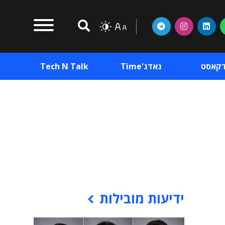
דקאסט
גאדג'Time
Tech N Talk
וכן פרסומי
תוכן פרסומי
וכן פרסומי
ידיעות מובילות