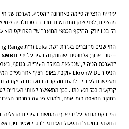
עיריית הרצליה סיימה באחרונה להטמיע מערכת של חיי
מהצפות, לפני שהן מתרחשות. מדובר בטכנולוגיה שמיו
רק בניו יורק. ההיקף הכספי המוערך של הפרויקט הוא ע
החיישנים מחוברים בעזרת רשת LoRa (ר"ת e
– טווח ארוך) אלחוטית, שהותקנה בעיר על ידי
SMBIT
,
למערכת הניהול, שנמצאת במוקד העירייה. בנוסף, מערכ
הניטור EkronWIDE עוקבת באופן רציף אחר מפלס המ
ומאפשרת לעירייה לדעת מה קורה במערכת הניקוז התת
קרקעית בכל רגע נתון. בכך מתאפשר לצוותי העירייה לט
במוקד ההצפה בזמן אמת, ולמנוע פגיעה במרחב הציבורי
הפרויקט מנוהל על ידי אגף המחשוב בעיריית הרצליה, 
החשמל במינהל התפעול העירוני. לדברי
אמיר זיו
, ראש 