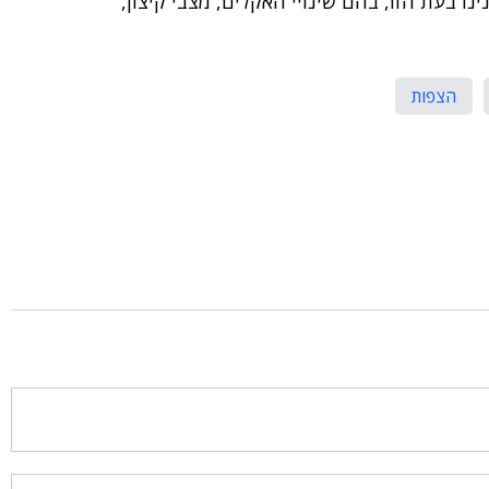
נו בעת הזו, בהם שינויי האקלים, מצבי קיצון,
הצפות