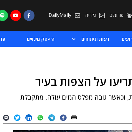
פורומים
גלריה
DailyMaily
ועים
דעות וניתוחים
היי-טק מינויים
פו
ריעו על הצפות בעיר
ת
ת, וכאשר גובה מפלס המים עולה, מתקבלת
ת