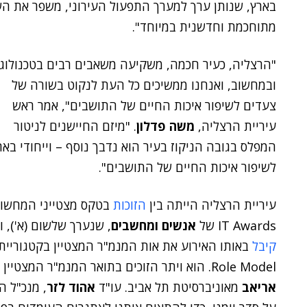
בארץ, שנותן ערך למערך התפעול העירוני, משפר את הש
מתוחכמת וחדשנית במיוחד".
"הרצליה, כעיר חכמה, משקיעה משאבים רבים בטכנולוג
ובמחשוב, ואנחנו ממשיכים כל העת לנקוט בשורה של
צעדים לשיפור איכות החיים של התושבים", אמר ראש
עיריית הרצליה,
משה פדלון
. "מיזם החיישנים לניטור
המפלס בגובה הניקוז בעיר הוא נדבך נוסף – וייחודי באר
לשיפור איכות החיים של התושבים".
עיריית הרצליה הייתה בין
הזוכות
בטקס מצטייני המחשו
IT Awards של
אנשים ומחשבים
, שנערך שלשום (א'), וז
קיבל
באותו האירוע את אות המנמ"ר המצטיין בקטגוריית
Role Model. הוא ויתר הזוכים בתואר המנמ"ר המצטיין נבחרו על ידי ועדת איתור בראשות פרופ'
אריאב
מאוניברסיטת תל אביב. עו"ד
אהוד לזר
, מנכ"ל ה