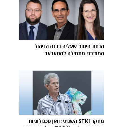
הנחת היסוד שעליה נבנה הניהול
המודרני מתחילה להתערער
מחקר STKI השנתי: וואן טכנולוגיות