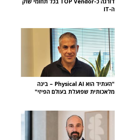
דורגה כ-TOP Vendor בכל תחומי שוק
ה-IT
"העתיד הוא Physical AI – בינה
מלאכותית שפועלת בעולם הפיזי"