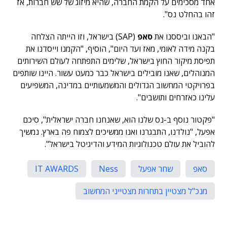
אחד מסכימים על הקמת החברה, שהיא מיזוג של שש חברות, אז
זהו בהחלט נס".
"הבאנו וביססנו את
סאפ
(SAP) בישראל, וזו הייתה הצלחה
בקנה מידה לאומי, מאז ועד היום", הוסיף, "הקמנו וייסדנו את
תפיסת מיקור החוץ בישראל, שלימים התפתחה לעולם השירותים
המנוהלים, שאנו מובילים בישראל כבר כמעט עשור. היינו שותפים
בפרויקטי המחשוב הגדולים והמשמעותיים במדינה, המשפיעים
עלינו כאזרחים ותושבים".
"פקטור נוסף ב-נס שלנו הוא, שאנחנו חברה ישראלית", סיכם
אפעל, "נולדנו, התבגרנו ואנו ממשיכים לצמוח פה בארץ. נמשיך
להוביל את עולם טכנולוגיות המידע והדיגיטל בישראל".
סאפ
שחר אפעל
Ness
IT AWARDS
מנכ"ל מצטיין בתחרות מצטייני המחשוב