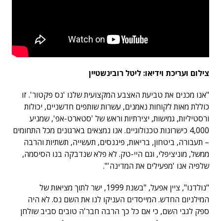
צילום ועריכת וידיאו: ליטל רובינשטיין
"אנו מכנים את טביעת האצבע המקצועית שלנו 'נס פקטור'. זו
כוללת מאות לקוחות נאמנים, עשרות שותפים חדשניים, יכולות
ורסטיליות, גמישות, יצירתיות וראש של 'סטארט-אפ', שמניע
4,000 כישרונות טכנולוגיים. אנו נמצאים בארגונים מכל התחומים
– תעבורה, ביטחון, בריאות, פיננסים, תעשייה, תשתיות והרבה
ממשל, מוניציפלי, וגם היי-טק. לא פלא שנדבקה בנו הסיסמה,
שלפיה אנו 'מפעילים את המדינה'".
"נולדנו", ציין אפעל, "בשנת 1999, ישר לתוך מציאות של
המילניום החדש. המייסדים העניקו לנו את השם נס. לא היה
ספק לגבי השם, כי אם כל כך הרבה חבר'ה טובים סביב שולחן