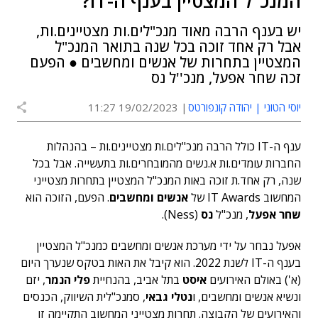
המנכ"ל המצטיין בענף ה-IT?
יש בענף הרבה מאוד מנכ"לים.ות מצטיינים.ות,
אבל רק אחד זוכה בכל שנה בתואר המנכ"ל
המצטיין בתחרות של אנשים ומחשבים ● הפעם
זכה שחר אפעל, מנכ''ל נס
יוסי הטוני | יהודה קונפורטס
19/02/2023 11:27
ענף ה-IT כולל הרבה מנכ"לים.ות מצטיינים.ות – בהנהלות
החברות עומדים.ות א.נשים מהמובחרים.ות בתעשייה. אבל בכל
שנה, רק אחד.ת זוכה באות המנכ"ל המצטיין בתחרות מצטייני
המחשוב IT Awards של
אנשים ומחשבים
. הפעם, הזוכה הוא
שחר אפעל
, מנכ"ל
נס
(Ness).
אפעל נבחר על ידי מערכת אנשים ומחשבים כמנכ"ל המצטיין
בענף ה-IT לשנת 2022. הוא קיבל את האות בטקס שנערך היום
(א') באולם האירועים
איסט
בתל אביב, בהנחיית
פלי הנמר
, יזם
ונשיא אנשים ומחשבים, ו
נטלי גבאי
, סמנכ"לית השיווק, הכנסים
והאירועים של הקבוצה. תחרות מצטייני המחשוב התקיימה זו