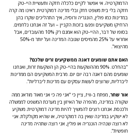
הדמוקרטיה. אי אפשר לקיים כלכלה חזקה ותעשיית היי-טק
חזקה בלי בית משפט חזק ובלי מדינה דמוקרטית. ראינו מה קרה
במדינות כמו פולין, הונגריה ורוסיה, איך התהליכים שקרו בהן
הרחיקו משקיעים ופגעו בזכות הקניין – ועל זה אנחנו נלחמים.
בסופו של דבר, ההיי-טק הוא אמנם רק 10% מהעובדים, אבל
אחראי על 25% מהמיסים שגובה המדינה ועל יותר מ-50%
מהיצוא".
האם אתם שומעים דאגה ממשקיעים זרים שלכם?
"בהחלט. 90% מההשקעות בהיי-טק הן השקעות זרות, ואנחנו
שומעים מהם דאגה רבה יום יום. מרבית המשקיעים הם ממדינות
ליברליות, שרוצים לעשות עסקים עם מדינות ליברליות".
אור שחר
, מפתח ב-וויז, ציין כי "אני פה כי אני מאוד מודאג ממה
שקורה במדינה, מהפרה של האיזון בין מערכת המשפט לממשלה
ולכנסת. אנחנו רוצים להמשיך להיות מדינה דמוקרטית. משקיע
לא ישקיע במדינה שאין בה דמוקרטיה, או שהיא מקולקלת. אני
לא רוצה שנהיה הונגריה או פולין, אני רוצה שתהיה מדינה
חופשית".