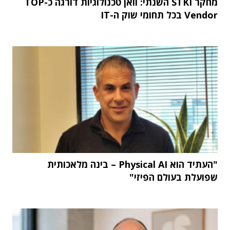
מחקר STKI השנתי: וואן טכנולוגיות דורגה כ-TOP
Vendor בכל תחומי שוק ה-IT
"העתיד הוא Physical AI – בינה מלאכותית
שפועלת בעולם הפיזי"