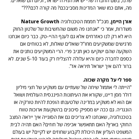
שלנו, בשם החברה שלי יש את המילה ישראל, וכיום הם שואלים:
מה, אתם כמו שאר המדינות מסביבכם? מה קורה לכם???"
אורן היימן
, מנכ"ל חממת הטכנולוגיה
Nature Growth
משדרות, אמר כי "אנחנו פה משום שהחשיבות של שלטון החוק
היא לא רק לנו כאזרחים אלא גם לענף ההיי-טק. כבר כיום אנחנו
מרגישים שמשקיעים מחו"ל שואלים שאלות, לא בטוחים אם
השקעה שהם ישקיעו כאן תניב פרי. הרי המשקיעים נותנים את
כספם לחברה כיום והיא עלולה להצליח רק בעוד 5-10 שנים. לא
ברור להם איך ישראל תיראה אז".
ספר לי על מקרה שכזה.
"הייתה לי אתמול שיחה של שעתיים עם משקיע של חצי מיליון
דולר מסן דייגו, שקורא את העיתונות הפיננסית העולמית ושואל
אם הוא לא משקיע במדינה שלטענתו הופכת להיות טורקיה או
הונגריה. גם ככה יש מספיק סיכונים בהשקעות ארוכות טווח
בטכנולוגיה, שאנחנו לא צריכים גם את הסוגייה איך ייראה המצב
החוקי בארץ? האם תתאפשר אכיפה של חוזים? האם תהיה לבית
המשפט העליון את היכולת לקבוע שחוזים יש לקיים? יש בעולם