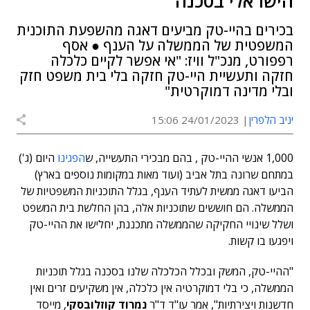
הישראלי בסכנה"
בכירים בהיי-טק מביעים דאגה מהשפעת התוכנית
המשפטית של הממשלה על הענף ● אסף
רפפורט, מנכ"ל וויז: "אי אפשר לקיים כלכלה
חזקה ותעשיית היי-טק חזקה בלי בית משפט חזק
ובלי מדינה דמוקרטית"
יניב הלפרין
24/01/2023 15:06
1,000 אנשי ההיי-טק , בהם מבכירי התעשייה, ש
הפגינו
היום (ג')
במתחם שרונה בתל אביב (ועוד מאות במקומות נוספים בארץ)
הביעו דאגה ממשית לעתיד הענף, בגלל התוכניות המשפטיות של
הממשלה. הם חוששים שתוכניות אלה, בהן החלשת בית המשפט
ושלל שינויי החקיקה שהממשלה מתכננת, יחלישו את ההיי-טק
ויפגעו בו קשות.
"ההיי-טק, המשק ובכלל הכלכלה שלנו בסכנה בגלל תוכניות
הממשלה, כי בלי דמוקרטיה אין כלכלה, אין משקיעים זרים ואין
חדשנות ויצירתיות", אמר עו"ד ד"ר
נמרוד קוזלובסקי
, מייסד