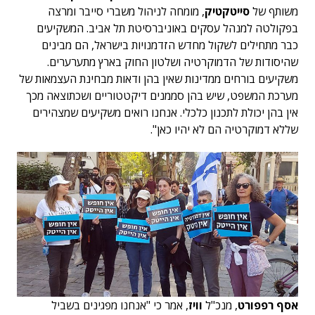
משותף של
סייטקטיק
, מומחה לניהול משברי סייבר ומרצה
בפקולטה למנהל עסקים באוניברסיטת תל אביב. המשקיעים
כבר מתחילים לשקול מחדש הזדמנויות בישראל, הם מבינים
שהיסודות של הדמוקרטיה ושלטון החוק בארץ מתערערים.
משקיעים בורחים ממדינות שאין בהן ודאות מבחינת העצמאות של
מערכת המשפט, שיש בהן סממנים דיקטטוריים ושכתוצאה מכך
אין בהן יכולת לתכנון כלכלי. אנחנו רואים משקיעים שמצהירים
שללא דמוקרטיה הם לא יהיו כאן".
אסף רפפורט
, מנכ"ל
וויז
, אמר כי "אנחנו מפגינים בשביל