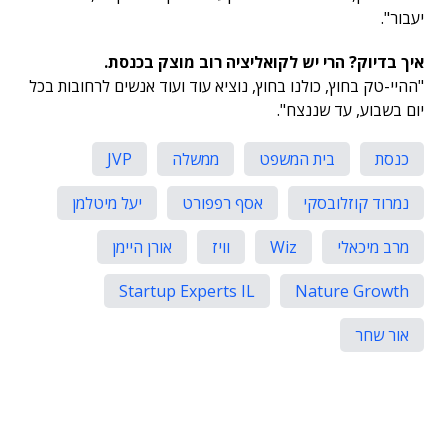
יעבור".
איך בדיוק? הרי יש לקואליציה רוב מוצק בכנסת.
"ההיי-טק בחוץ, כולנו בחוץ, נוציא עוד ועוד אנשים לרחובות בכל
יום בשבוע, עד שננצח".
כנסת
בית המשפט
ממשלה
JVP
נמרוד קוזלובסקי
אסף רפפורט
יעל מיטלמן
מרב מיכאלי
Wiz
וויז
אורן היימן
Startup Experts IL
Nature Growth
אור שחר