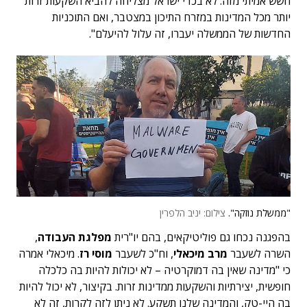
חשש אמיתי מזה. לא בכדי ישראל מצליחה להביא השקעות זרות
יותר מכל המדינות במזרח התיכון במצטבר, ואם התוכניות
החדשות של הממשלה יעברו, זה עלול להיעלם".
"ממשלת נוזקה".
צילום: יניב הלפרין
בהפגנה נכחו גם פוליטיקאים, בהם יו"רית
מפלגת העבודה
,
השרה לשעבר
מרב מיכאלי
, וח"כ לשעבר
מוסי רז
. מיכאלי אמרה
כי "מדינה שאין בה דמוקרטיה – לא יכולות להיות בה כלכלה
חופשית, יצירתיות והשקעות ממדינות זרות. בקיצור, לא יכול להיות
בה היי-טק, והמדינה שלנו תשקע. לא ניתן לזה לקרות, זה לא