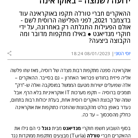
ידועה לשמצה – באוקראינה
ההאקרים חברי טורלה תקפו באוקראינה עוד
בדצמבר 2021, לפני הפלישה הרוסית לשם -
אולם הפעילות התגלתה רק באחרונה, על ידי
חוקרי מנדיאנט ● באילו מתקפות מדובר ומה
הקבוצה ביצעה?
יוסי הטוני
08/01/2023 18:24
אוקראינה ספגה מתקפות רבות מצדה של רוסיה, מאז שזו פלשה
אליה פיזית בחודש פברואר האחרון – גם בסייבר. ההאקרים –
אלה שפועלים ישירות מטעם הממשל במוסקבה ואלה ש-"רק"
תומכים ברוסיה – תקפו מערכות IT אוקראיניות בלא הרף. אבל
שמה של קבוצת האקרים רוסית אחת, בעלת יכולות רבות בתחום,
נעדר באופן בולט מהקבוצות שהוזכרו כתוקפות את אוקראינה
כחלק מהסכסוך – עד כה.
בסוף השבוע חשפו חוקרי
מנדיאנט
מבית
גוגל
כי הם גילו את
ההאקרים חברי
טורלה
(Turla) מבצעים מתקפות ממוקדות נגד