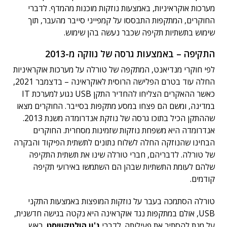
מערכות אוקראיניות, באמצעות נוזקות מוכנות מהמדף. לדברי
החוקרים, המתקפות התבססו על קמפייני סייבר מהעבר, תוך
שימוש בתשתיות תקיפה שכבר נעשה בהן שימוש.
התקיפה – באמצעות גרסה של נוזקה מ-2013
לפי חוקרי מנדיאנט, המתקפה של טורלה על מערכות אוקראיניות
החלה עוד בטרם הפלישה הרוסית לאוקראינה – בדצמבר 2021,
כאשר ההאקרים הצליחו להחדיר התקן USB נגוע למערכת IT
במדינה, ומשם הם פצחו במסע מתקפות בסייבר. החוקרים מצאו
שההתקן הכיל בתוכו גרסה של נוזקת אנדרומדה משנת 2013.
אנדרומדה היא משפחת נוזקות שזמינות מסחרית. החוקרים
הבחינו שהנוזקה החלה לשלוח נתונים לתשתית הפיקוד והבקרה
של טורלה. לדבריהם, חברי טורלה שינו את תשתית התקיפה
שלהם לעומת התשתיות שבהן הם השתמשו באירועי תקיפה
קודמים.
טורלה הסתמכה בעבר על נוזקות המופצות באמצעות התקני
USB, אולם במתקפות נגד אוקראינה היא נקטה בגישה חדשנית,
על מנת להסתיר את פעילותה. לדברי
ג'ון הולטקוויסט
, ראש