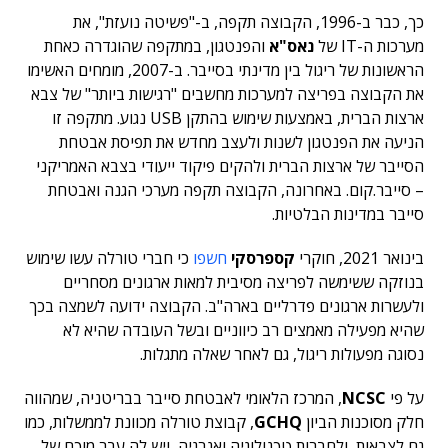
כך, כבר ב-1996, הקבוצה תקפה, ב-"פשיטה נועזת", את
מערכות ה-IT של
נאס"א
והפנטגון, במתקפה שהוגדרה כאחת
הראשונות של ריגול בין מדינתי בסייבר. ב-2007, מומחים האשימו
את הקבוצה בפריצה למערכות מחשבים "רגישות ביותר" של צבא
ארצות הברית, באמצעות שימוש בהתקן USB נגוע. מתקפה זו
הניעה את הפנטגון לשנות ולעצב מחדש את תפיסת אבטחת
הסייבר של ארצות הברית ולהקים פיקוד ייעודי בצבא האמריקני
– סייבר.קום. באחרונה, הקבוצה תקפה מערכי הגנה ואבטחת
סייבר במדינות הבלטיות.
בינואר 2021, חוקרי
קספרסקי
חשפו
כי חברי טורלה עשו שימוש
בנוזקה ששימשה לפריצה מסיבית למאות ארגונים מסחריים
ולעשרות ארגונים פדרליים בארה"ב. הקבוצה ידועה לשמצה בכך
שהיא מפעילה מאמצים רב כיווניים ובשל העובדה שהיא לא
נסוגה מפעולות ריגול, גם לאחר שאלה מתגלות.
על פי
NCSC
, המרכז הלאומי לאבטחת סייבר בבריטניה, שמהווה
חלק מסוכנות הביון
GCHQ
, קבוצת טורלה מכוונת לממשלות, כמו
גם לצבאות, ולחברות טכנולוגיה ואנרגיה, ויש לה עבר מוכח של