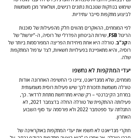
שימוש בנוזקות שגונבות נתונים רגישים, ושלאחר מכן משמשות
לביצוע מתקפות סייבר עתידיות.
לפי המומחים, ההאקרים מהווים חלק מהפעילות של סוכנות
הריגול
FSB
, שירות הביטחון הפדרלי של רוסיה, ה-"יורשת" של
ה
קג"ב
. טורלה היא אחת מיחידות הפריצה המפורסמות ביותר של
רוסיה, והיא מתאפיינת בפעילויות חשאיות, לצד ערפול המתקפות
שלה.
יעדי המתקפות לא נחשפו
מומחים, שלא ממנדיאנט, ציינו כי החשיפה האחרונה אודות
טורלה משמשת תזכורת לכך שיש פעילות רוסית משמעותית
במרחב הקיברנטי – רק שהיא מתרחשת מתחת לרדאר. כך,
פעילותה ההתקפית של טורלה החלה בדצמבר 2021, לא
התגלתה עד ספטמבר 2022 ולא פורסמה עד סוף השבוע
האחרון.
חוקרי מנדיאנט לא חשפו את יעדי המתקפות באוקראינה של
חברי טורלה, אך אמרו כי "היא ביצעה מתקפות בהיקף נרחב, על