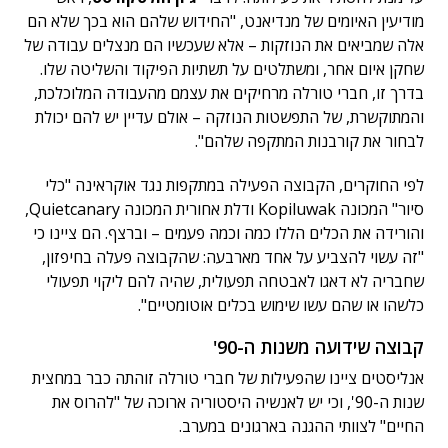
מודיעין האיומים של מנדיאנט, "החידוש שלהם הוא בכך שלא הם
אלה שמביאים את הנוזקות – אלא שעכשיו הם מנצלים עבודה של
שחקן איום אחר, ומשתלטים על תשתיות הפיקוד והשליטה שלו.
בדרך זו, חברי טורלה מרחיקים את עצמם מהעבודה המלוכלכת,
והמתוקשרת, של התפשטות הנוזקה – אולם עדיין יש להם יכולת
לבחור את קורבנות המתקפה שלהם".
לפי החוקרים, הקבוצה הפעילה במתקפות נגד אוקראינה "כלי
סיור" המכונה Kopiluwak ודלת אחורית המכונה Quietcanary,
והורידה את הכלים הללו כמה וכמה פעמים – וברצף. הם ציינו כי
"זה עשוי להצביע על אחד מארבעה: שהקבוצה פעלה בחיפזון,
שחבריה לא דאגו לאבטחה תפעולית, שהיה להם ליקוי תפעולי
כלשהו או שהם עשו שימוש בכלים אוטומטיים".
קבוצה שידועה משנות ה-90'
אנליסטים ציינו שהפעילות של חברי טורלה זוהתה כבר במחצית
שנות ה-90', וכי יש לאנשיה היסטוריה ארוכה של "להרוס את
החיים" לצוותי ההגנה בארגונים במערב.