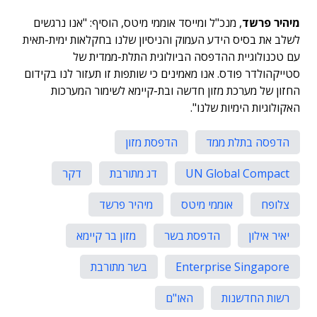
מיהיר פרשד
, מנכ"ל ומייסד אוממי מיטס, הוסיף: "אנו נרגשים
לשלב את בסיס הידע העמוק והניסיון שלנו בחקלאות ימית-תאית
עם טכנולוגיית ההדפסה הביולוגית התלת-ממדית של
סטייקהולדר פודס. אנו מאמינים כי שותפות זו תעזור לנו בקידום
החזון של מערכת מזון חדשה ובת-קיימא לשימור המערכות
האקולוגיות הימיות שלנו".
הדפסה בתלת ממד
הדפסת מזון
UN Global Compact
דג מתורבת
דקר
צלופח
אוממי מיטס
מיהיר פרשד
יאיר אילון
הדפסת בשר
מזון בר קיימא
Enterprise Singapore
בשר מתורבת
רשות החדשנות
האו"ם