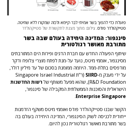
פועלת כדי להפוך בשר אמיתי לבר-קיימא ולכזה שמקורו ללא שחיטה.
סטייקהולדר פודס.
צילום: מתוך מצגת לתקשורת של סטייקהולדר
סינגפור: המדינה היחידה בעולם שבה בשר
מתורבת מאושר רגולטורית
שיתוף הפעולה החדש עם חברת הדגים ופירות הים המתורבתים
מסינגפור, אוממי מיטס, נועד על-מנת לפתח מוצרי צלופח ודקר
מודפסים בתלת-ממד. היוזמה ממומנת בסכום של עד מיליון דולר,
על ידי מענק מ-
SIIRD
(ר"ת Singapore Israel Industrial
R&D Foundation), שהוא מפעל משותף של
רשות החדשנות
הישראלית והסוכנות הממשלתית המקבילה של סינגפור,
.
Enterprise Singapore
הקשר שבנו סטייקהולדר פודס ואוממי מיטס משקף הזדמנות
ייחודית לכניסה לשוק הסינגפורי, המדינה היחידה בעולם בה
בשר מתורבת מאושר רגולטורית נכון להיום.