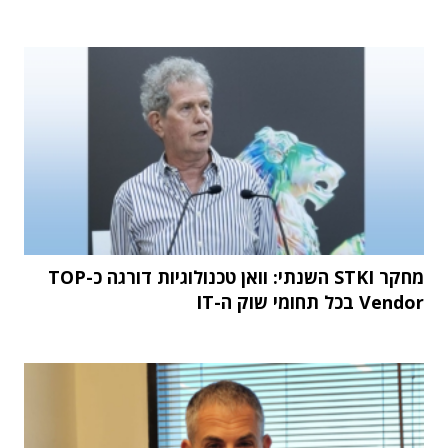
מחקר STKI השנתי: וואן טכנולוגיות דורגה כ-TOP
Vendor בכל תחומי שוק ה-IT