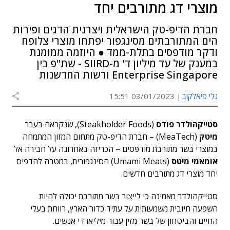
מוצרי דג מתורבים יחד
חברת הדיפ-טק הישראלית ויצרנית הדגים ופירות
הים המתורבתים מסינגפור יפתחו מוצרי צלופח
ודקר מודפסים בתלת-ממד ● היוזמה ממומנת
במענק של עד מיליון ד' מ-SIIRD - שת"פ בין
Enterprise Singapore ורשות החדשנות
גלי פיאלקוב
03/01/2023 15:51
סטייקהולדר פודס
(Steakholder Foods), שנקראה בעבר
מיטק
(MeaTech) – חברת הדיפ-טק מתחום המזון המתמחה
במוצרי בשר מתורבת מודפסים – הכריזה באחרונה על חבירה אל
אומאמי מיטס
(
Umami Meats) הסינגפורית, במטרה להדפיס
יחד מוצרי דג מתורבים חדשים.
סטייקהולדר מאמינה כי לייצור בשר מתורבת יכולה להיות
השפעה חיובית משמעותית על עתיד כדור הארץ, רווחת בעלי
החיים והביטחון של בשר מזין עבור מיליארדי אנשים.