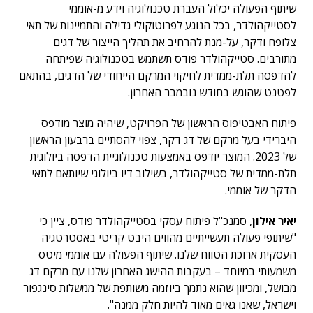
שיתוף הפעולה יכלול העברת טכנולוגיה וידע מ-אוממי
לסטייקהולדר, בכל הנוגע לפרוטוקולי גדילה והתמיינות של תאי
צלופח ודקר, על-מנת להרחיב את תהליך הייצור של דגים
מתורבים. סטייקהולדר פודס תשתמש בטכנולוגיה שפיתחה
להדפסה תלת-ממדית לחיקוי המרקם הייחודי של הדגים, בהתאם
לפטנט שהוגש בחודש נובמבר האחרון.
פיתוח האבטיפוס הראשון של הפרויקט, שיהיה מוצר מודפס
היברידי בעל מרקם של דג דקר, צפוי להסתיים ברבעון הראשון
של 2023. המוצר יודפס באמצעות טכנולוגיית הדפסה ביולוגית
תלת-ממדית של סטייקהולדר, בשילוב דיו ביולוגי שיותאם לתאי
הדקר של אוממי.
יאיר אילון
, סמנכ"ל פיתוח עסקי בסטייקהולדר פודס, ציין כי
"שיתופי פעולה תעשייתיים מהווים היבט קריטי באסטרטגיה
העסקית ארוכת הטווח שלנו. שיתוף הפעולה עם אוממי מיטס
משמעותי במיוחד – בעקבות ההישג האחרון שלנו עם מרקם דג
מבושל, ומכיוון שהוא נתמך ביוזמה משותפת של ממשלות סינגפור
וישראל, שאנו גאים מאוד להיות חלק ממנה".