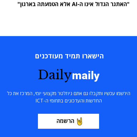
"האתגר הגדול אינו ה-AI אלא הטמעתה בארגון"
הישארו תמיד מעודכנים
Daily
maily
הירשמו עכשיו ותקבלו גם אתם ניוזלטר מקצועי יומי, המרכז את כל
החדשות והעדכונים בתחומי ה-ICT
הרשמה