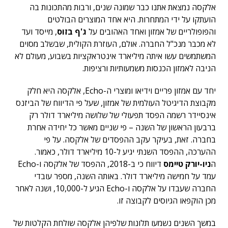
אלקסה נמצאת אתנו כבר שמונה שנים, ורבות מהתכונות בה
הועתקו על ידי המתחרות. היא אחד המוצרים הבולטים
והפופולריים של אמזון ואחד האהובים על
ג'ף בזוס
, מייסד ועד
לא מכבר מנכ"ל החברה. אולם, העוזרת הקולית, שבשלב מסוים
המשתמשים עשו איתה מיליארד אינטראקציות בשבוע, מעולם לא
הניבה לאמזון הכנסות משמעותיות ורציפות.
יחד עם אמזון פריים וידיאו ומוצרי ה-Echo, אלקסה היא חלק
מקבוצת הדיגיטל העולמית של אמזון, שעל פי הדיווח של הביזנס
אינסיידר רשמה הפסד תפעולי של שלושה מיליארד דולר רק
ברבעון הראשון של השנה – פי שניים מאשר כל יחידה אחרת
בחברה. זאת, בעיקר עקב ההפסדים של אלקסה. על פי
ההערכה, ההפסד השנתי יגיע ל-10 מיליארד דולר, כאמור.
ה
ניו-יורק טיימס
דיווח כי ב-2018, ההפסד של אלקסה ו-Echo
עמד על חמישה מיליארד דולר. באותה השנה, מספר עובדי
החברה שעבדו על אלקסה ו-Echo הגיע ל-10,000, ושנה לאחר
מכן הוקפאו הגיוסים לקבוצה זו.
במשך השנים נשמעו תלונות שלפיהן אלקסה שולחת הקלטות של