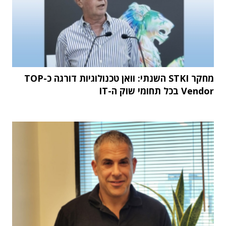
מחקר STKI השנתי: וואן טכנולוגיות דורגה כ-TOP
Vendor בכל תחומי שוק ה-IT