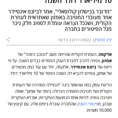
10 מיליארד דולר השנה
"מדובר בכישלון קולוסאלי", אמר לביזנס אינסיידר
אחד מעובדי החטיבה באמזון שאחראית לעוזרת
הקולית, ושככל הנראה עומדת לספוג חלק ניכר
מגל הפיטורים בחברה
יניב הלפרין
22/11/2022 18:13
אלקסה
, העוזרת הקולית שהייתה פעם "הכוכב הזוהר" של
אמזון
, צפויה להניב לחברת הענק הפסדים כבדים השנה. על פי
דיווח של
ביזנס אינסיידר
, אלקסה, יחד עם עוד כמה מכשירים
של אמזון, צפויים להביא לה השנה הפסד של 10 מיליארד דולר.
הדיווח עסק במה שהאתר כינה "הנפילה המהירה של העוזרת
הקולית ושל חטיבת החומרה הגדולה ביותר של אמזון". אותה
חטיבה צפויה להיות אחת הנפגעות העיקריות, אם לא העיקרית
שבהן, מ
פיטורי הענק
שהחברה עוברת בימים אלה, עם קיצוץ של
10,000 משרות.