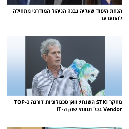
הנחת היסוד שעליה נבנה הניהול המודרני מתחילה
להתערער
מחקר STKI השנתי: וואן טכנולוגיות דורגה כ-TOP
Vendor בכל תחומי שוק ה-IT