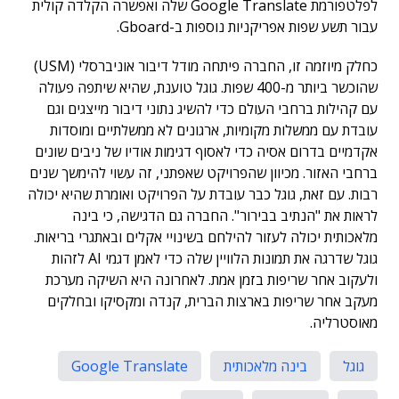
לפלטפורמת Google Translate שלה ואפשרה הקלדה קולית
עבור תשע שפות אפריקניות נוספות ב-Gboard.
כחלק מיוזמה זו, החברה פיתחה מודל דיבור אוניברסלי (USM)
שהוכשר ביותר מ-400 שפות. גוגל טוענת, שהיא שיתפה פעולה
עם קהילות ברחבי העולם כדי להשיג נתוני דיבור מייצגים וגם
עובדת עם ממשלות מקומיות, ארגונים לא ממשלתיים ומוסדות
אקדמיים בדרום אסיה כדי לאסוף דגימות אודיו של ניבים שונים
ברחבי האזור. מכיוון שהפרויקט שאפתני, זה עשוי להימשך שנים
רבות. עם זאת, גוגל כבר עובדת על הפרויקט ואומרת שהיא יכולה
לראות את "הנתיב בבירור". החברה גם הדגישה, כי בינה
מלאכותית יכולה לעזור להילחם בשינויי אקלים ובאתגרי בריאות.
גוגל שדרגה את תמונות הלוויין שלה כדי לאמן דגמי AI לזהות
ולעקוב אחר שריפות בזמן אמת. לאחרונה היא השיקה מערכת
מעקב אחר שריפות בארצות הברית, קנדה ומקסיקו ובחלקים
מאוסטרליה.
גוגל
בינה מלאכותית
Google Translate