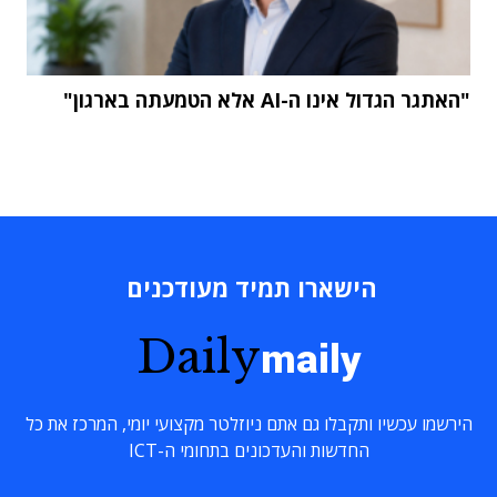
"האתגר הגדול אינו ה-AI אלא הטמעתה בארגון"
הישארו תמיד מעודכנים
Daily
maily
הירשמו עכשיו ותקבלו גם אתם ניוזלטר מקצועי יומי, המרכז את כל
החדשות והעדכונים בתחומי ה-ICT