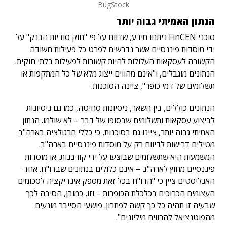
BugStock
הנתון האמיתי גבוה יותר
סוכני FinCEN ניתחו מידע, שדווח על פי "חוק סודיות הבנק" על
ידי מוסדות פיננסיים אשר נדרשים לפרט כל פעילות חשודה
הקשורה לעסקאות העלולות להיות קשורות לפעילות בלתי חוקית.
הנתונים מוגבלים, ו"אינם מהווים ייצוג מלא של כל המתקפות או
תשלומים של דמי כופר", ציינה הסוכנות.
הנתונים כוללים, בין השאר, ניסיונות סחיטה, כמו גם ניסיונות
לביצוע עסקאות ותשלומים שבסופו של דבר – לא שולמו. הנתון
האמיתי גבוה יותר, ציינו גם בסוכנות, כי כללי הרגולציה בארה"ב
מטילים דרישות לדיווח רק על מוסדות פיננסיים בארה"ב.
המשמעות היא שתשלומים שבוצעו על ידי קורבנות, או מוסדות
פיננסיים מחוץ לארה"ב – אינם כלולים בנתונים שבדו"ח. אחד
האנליסטים ציין כי "הדו"ח בכל זאת מספק אינדיקציה לסכומים
העצומים הכרוכים בכלכלת הכופרות – וזו, כמובן, הסיבה לכך
שבעיה זו תהיה כל כך קשה לפתרון. פושעי הסייבר מונעים
מהפוטנציאל להרוויח מיליונים".