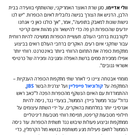
וולי אדיימו
, סגן שרת האוצר האמריקני, שהשתתף בוועידה בבית
הלבן, הדגיש את הצורך בגישה גלובלית לאיום הכופרות. "יש לנו
גישות שונות למאבק בתופעה", אמר, "אך כולנו כאן כי אנחנו
יודעים שהכופרות הן פה כדי להישאר והן מהוות איום קריטי
לקורבנות ברחבי העולם. תעשיית הכופרות ממשיכה להיות רווחית
עבור שחקני איום רעים. האקרים ברחבי העולם רואים בביצוע
מתקפות כופרה את התחום הרווחי ביותר באינטרנט. רווחי יותר
אפילו ממכירת סמים ברשת האפלה ומגניבה ומכירה של כרטיסי
אשראי גנובים".
מומחי אבטחה ציינו כי לאחר שתי מתקפות הכופרה הענקיות –
המתקפה על
קולוניאל פייפליין
ועל יצרנית הבשר
JBS
,
ההתמודדות עם האיום הנשקף מהכופרות הפכה ל"כאב ראש
גדול" עבור ממשל ביידן. הממשל, בצעדי נגד, ניסה להיות
אגרסיבי יותר במלחמות בהאקרים, על ידי השתת עיצומים על
חילופי מטבעות קריפטו, תפיסת רווחי מטבעות דיגיטליים
ממתקפות וביצוע פעולות שיבוש נגד תשתית הכופרות. עוד ניסה
הממשל לתאם פעילות מנע משותפת בנושא מול הקרמלין, כדי