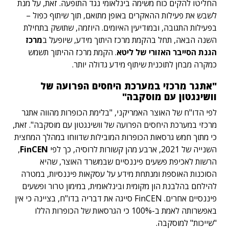
החליטו להקים כוח משימה בינלאומי נגד התופעה. זאת, על מנת
לשבש את פעילות ההאקרים באופן מתואם, תוך שיתוף כפול –
בפעילות התגובה, ובמודיעין האיומים. היוזמה, שתושק בתחילת
השנה הבאה, תחל בהקמת מרכז היתוך מידע, שיופעל ב
מרכז
הגנת הסייבר האזורי של ליטא
. הקמת מרכז ההיתוך תשמש
כמקרה מבחן לתוכנית שיתוף מידע גדולה יותר.
"אתגר מרכזי במערכת היחסים הפרועה של
וושינגטון עם מוסקבה"
לפי הדו"ח של האוצר האמריקני, "בלימת הכופרות מהווה אתגר
מרכזי במערכת היחסים הפרועה של וושינגטון עם מוסקבה". זאת,
כי מתוך חמש גרסאות הכופרות המובילות שדווחו במהלך המחצית
השנייה של 2021, ארבע מהן קשורות לרוסיה, כך לפי
FinCEN
,
הרשות לאכיפת פשעים פיננסיים שבמשרד האוצר, שהיא
הסוכנות האוספת ומנתחת מידע על עסקאות פיננסיות, במטרה
להילחם בהלבנת הון מקומית ובינלאומית, במימון טרור ופשעים
פיננסיים אחרים. FinCEN סייגה את דבריה בדו"ח, בציינה כי אין
באפשרותה לאמת ב-100% כי הגרסאות של הכופרות הללו
"שייכות" למוסקבה.