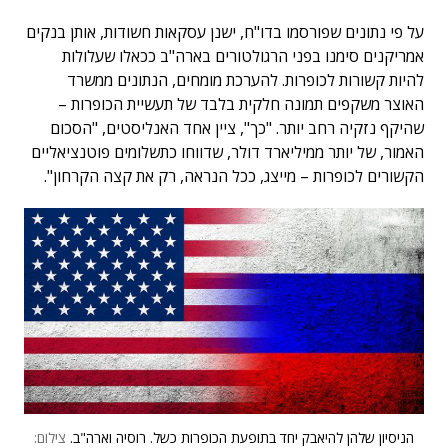
על פי נתונים שפורסמו בדו"ח, ישנן עסקאות חשודות, אותן בנקים
אמריקנים סימנו בפני הרגולטורים בארה"ב ככאלו שעלולות
להיות קשורות לכופרות. להערכת מומחים, הנתונים ממשרד
האוצר משקפים תמונה חלקית בלבד של תעשיית הכופרות –
שהיקף נזקיה רחב יותר. "כך", ציין אחד האנליסטים, "הסכום
האמור, של יותר ממיליארד דולר, שדווחו כתשלומים פוטנציאליים
הקשורים לכופרות – מייצג, ככל הנראה, רק את קצה הקרחון".
הניסיון שלהן להיאבק יחד בתופעת הכופרות כשל. רוסיה וארה"ב.
צילום: