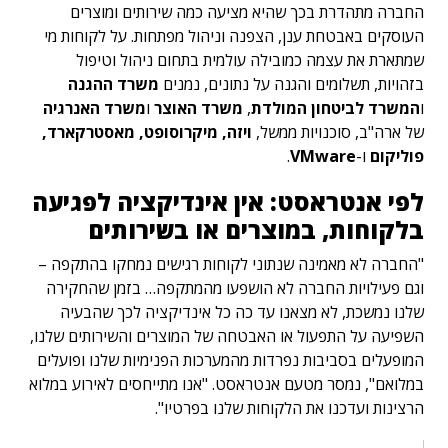
החברה מתהדרת בכך שהיא מציעה כמה שירותים ומוצרים
העוסקים באבטחת ענן, הצפנה וניהול מפתחות. על לקוחות מי
שמתארת ​​את עצמה כמובילה עולמית בתחום ניהול וטיפול
בזהויות, תשלומים והגנה על נתונים, נמנים
משרד ההגנה
ו
המשרד לביטחון המולדת
,
משרד האוצר
ו
משרד האנרגיה
של ארה"ב, סוכנויות ממשל,
ויזה, מיקרוסופט, מאסטרקארד,
פוליקום
ו-
VMware
.
לפי אנטראסט: אין אינדיקציה לפגיעה
בלקוחות, במוצרים או בשירותים
"החברה לא מאמינה שנתוני לקוחות רגישים נמחקו בהתקפה –
וגם פעילויות החברה לא הושפעו מהמתקפה… בזמן שהחקירה
שלנו נמשכת, לא מצאנו עד כה כל אינדיקציה לכך שהבעיה
השפיעה על התפעול או האבטחה של המוצרים והשירותים שלנו,
המופעלים בסביבות נפרדות מהמערכות הפנימיות שלנו ופועלים
במלואם", נמסר מטעם אנטראסט. "אנו מתייחסים לאירוע במלוא
הרצינות ועדכנו את הלקוחות שלנו בפרטיו".