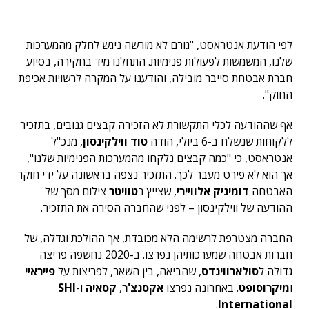
לפי הודעת אנטראסט, "גורם לא מורשה ניגש לחלק מהמערכות
שלנו, המשמשות לפעולות פנימיות. התחלנו מיד בחקירה, בסיוע
חברת אבטחת סייבר מובילה, והודענו על המקרה לרשויות אכיפת
החוק".
אף שההודעה לכלי התקשורת לא הזכירה קבצים גנובים, בתזכיר
ללקוחות שנשלח ב-6 ביולי, הודה
טוד ווילקינסון
, מנכ"ל
אנטראסט, כי "כמה קבצים נלקחו מהמערכות הפנימיות שלנו",
אך הוא לא פירט מעבר לכך. התזכיר נצפה בראשונה על ידי חוקר
האבטחה
דומיניק אלוויירי
, שצייץ ב
טוויטר
צילום מסך של
ההודעה של ווילקינסון – לפני שהחברה הסירה את התזכיר.
החברה מצטרפת לרשימה הלא מכובדת, אך ההולכת וגדלה, של
חברות אבטחה שמערכותיהן נפרצו. ב-2020 נחשפה פריצה
גדולה ל
סולארווינדס
, שהביאה, בין השאר, לפריצות על
פייראיי
ו
מיקרוסופט
. באחרונה נפרצו
אקסנצ'ר
,
קסאיה
ו-
SHI
.
International