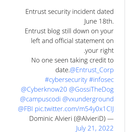
Entrust security incident dated
June 18th.
Entrust blog still down on your
left and official statement on
your right.
No one seen taking credit to
date.
@Entrust_Corp
#cybersecurity
#infosec
@Cyberknow20
@GossiTheDog
@campuscodi
@vxunderground
@FBI
pic.twitter.com/m54y0x1CIJ
— Dominic Alvieri (@AlvieriD)
July 21, 2022