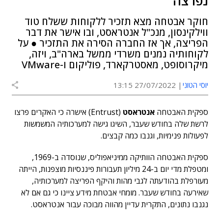
נפרצה
חוקר אבטחה מצא תזכיר ללקוחות ששלח טוד
ווילקינסון, מנכ"ל אנטראסט, ובו אישר את דבר
הפריצה, אך אז החברה הסירה את התזכיר ● על
לקוחותיה נמנים משרדי ממשל בארה"ב, ויזה,
מיקרוסופט, מאסטרקארד, פוליקום ו-VMware
יוסי הטוני
27/07/2022 13:15
ספקית האבטחה
אנטראסט
(Entrust) אישרה כי האקרים פרצו
לרשת שלה בחודש שעבר, השיגו גישה למערכותיה המשמשות
לפעולות פנימיות, וגנבו כמה קבצים.
ספקית האבטחה הוותיקה ממיניאפוליס, שנוסדה ב-1969,
ומטפלת מדי יום ב-24 מיליון תעבורות פיננסיות מוצפנות, הייתה
מעורפלת בהודעתה לגבי מהות והיקף הפריצה למערכותיה,
שאירעה בחודש שעבר. מומחי אבטחת מידע ציינו כי גם אם לא
נגנבו נתונים, התקרית עדיין מהווה מבוכה עבור אנטראסט.