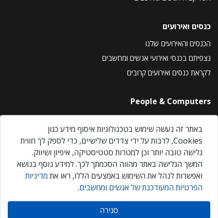
כנסים ואירועים
הכנסים והאירועים שלנו
נצפיתם בכנסי ואירועי אנשים ומחשבים
לקראת כנסים ואירועים קרובים
People & Computers
About Us
באתר זה נעשה שימוש בטכנולוגיות איסוף מידע כגון
Privacy Policy
Cookies, לרבות על ידי צדדים שלישיים, כדי לספק לך חווית
Contact Us
גלישה טובה יותר וכן למטרות סטטיסטיקה, איפיון ושיווק.
Our Events
המשך הגלישה באתר מהווה הסכמתך לכך. למידע נוסף בנושא
ואפשרות לנהל את השימוש באמצעים הללו, ראו את
מדיניות
הפרטיות המעודכנת של אנשים ומחשבים
.
אנשים ומחשבים © 2026 – כל הזכויות שמורות
סגירה
Created by