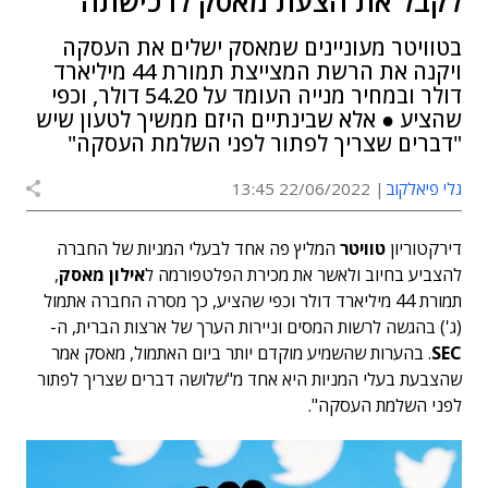
לקבל את הצעת מאסק לרכישתה
בטוויטר מעוניינים שמאסק ישלים את העסקה
ויקנה את הרשת המצייצת תמורת 44 מיליארד
דולר ובמחיר מנייה העומד על 54.20 דולר, וכפי
שהציע ● אלא שבינתיים היזם ממשיך לטעון שיש
"דברים שצריך לפתור לפני השלמת העסקה"
גלי פיאלקוב
22/06/2022 13:45
דירקטוריון
טוויטר
המליץ פה אחד לבעלי המניות של החברה
להצביע בחיוב ולאשר את מכירת הפלטפורמה ל
אילון מאסק
,
תמורת 44 מיליארד דולר וכפי שהציע, כך מסרה החברה אתמול
(ג') בהגשה לרשות המסים וניירות הערך של ארצות הברית, ה-
SEC
. בהערות שהשמיע מוקדם יותר ביום האתמול, מאסק אמר
שהצבעת בעלי המניות היא אחד מ"שלושה דברים שצריך לפתור
לפני השלמת העסקה".