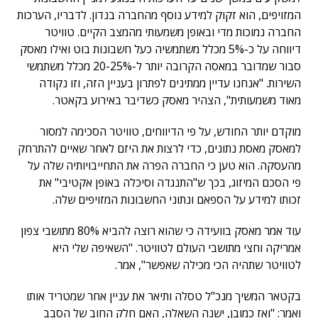
המזויפים, הוא זקוק למידע נוסף מהחברה בנדון. לדבריו, הערכות
החברה נמוכות מדי ובאופן משמעותי מהמצב הקיים. טוויטר
דיווחה על כ-5% מכלל משתמשיה כעל חשבונות בוט ואילו מאסק
סבור שמדובר במאסה הקרובה יותר ל-20-25% מכלל משתמשי
השירות. "אנחנו עדיין ממתינים לפתרון בעניין הזה, וזו נקודה
מאוד משמעותית", הצהיר מאסק כשדיבר באירוע בקאטר.
מוקדם יותר החודש, על פי הדיווחים, טוויטר הסכימה למסור
למאסק מאסת נתונים, כדי לרצות את היזם לאחר שאיים להתרחק
מהעסקה. הוא טען כי החברה הפרה את התחייבויותיה שלה על
פי הסכם המיזוג, בכך ש"התנגדה וסיכלה באופן אקטיבי" את
זכותו למידע על הספאם ונתוני החשבונות המזויפים שלה.
עוד אמר מאסק בוועידה כי שהוא רוצה להביא 80% מתושבי צפון
אמריקה וחצי מתושבי העולם לטוויטר. "השאיפה שלי היא
לטוויטר שתהיה הכי מכילה שאפשר", אמר.
בקטאר המשיך מנכ"ל טסלה ותיאר את עניין אחר שמטריד אותו
ואמר: "ואז כמובן, ישנה השאלה, האם חלק החוב של הסבב