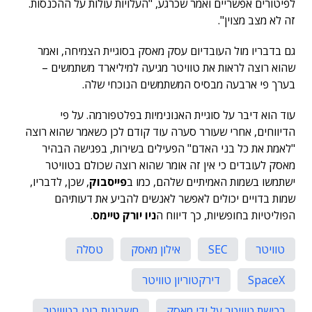
לפיטורים אפשריים ואמר שכרגע, "העלויות עולות על ההכנסות.
זה לא מצב מצוין".
גם בדבריו מול העובדיום עסק מאסק בסוגיית הצמיחה, ואמר
שהוא רוצה לראות את טוויטר מגיעה למיליארד משתמשים –
בערך פי ארבעה מבסיס המשתמשים הנוכחי שלה.
עוד הוא דיבר על סוגיית האנונימיות בפלטפורמה. על פי
הדיווחים, אחרי שעורר סערה עוד קודם לכן כשאמר שהוא רוצה
"לאמת את כל בני האדם" הפעילים בשירות, בפגישה הבהיר
מאסק לעובדים כי אין זה אומר שהוא רוצה שכולם בטוויטר
ישתמשו בשמות האמיתיים שלהם, כמו ב
פייסבוק
, שכן, לדבריו,
שמות בדויים יכולים לאפשר לאנשים להביע את דעותיהם
הפוליטיות בחופשיות, כך דיווח ה
ניו יורק טיימס
.
טוויטר
SEC
אילון מאסק
טסלה
SpaceX
דירקטוריון טוויטר
רכישת טוויטר על ידי מאסק
חשבונות בוט בטוויטר