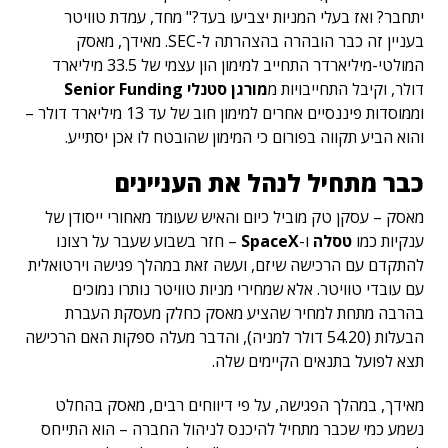
יתחבר? ואז בעלי המניות יצביעו בעד?" מחד, עמדת טוויטר
בעניין זה כבר הובהרה בהצהרתה ל-SEC. מאידך, מאסק
המולטי-מיליארדר התחייב למימון הון עצמי של 33.5 מיליארד
דולר, וקיבל התחייבויות מ
מורגן סטנלי Senior Funding
וממוסדות פיננסיים אחרים למימון חוב של עד 13 מיליארד דולר –
והוא הביע תקווה בפורום כי המימון שהובטח לו אכן יסתייע.
כבר מתחיל לנהל את העניינים
מאסק – עסקן טק מוביל כיום והאיש שעומד מאחורי ייסודן של
ענקיות כמו
טסלה
ו-
SpaceX
– חזר בשבוע שעבר על רצונו
להתקדם עם הרכישה שיזם, ועשה זאת במהלך פגישה וירטואלית
עם עובדי טוויטר. אלא שמחירי מניות טוויטר נותרו נמוכים
בהרבה מתחת למחיר שהציע מאסק כחלק מעסקת העברת
הבעלות (54.20 דולר למניה), והדבר מעלה ספקות האם הרכישה
תצא לפועל בתנאים הקיימים שלה.
מאידך, במהלך הפגישה, על פי דיווחים רבים, מאסק בהחלט
נשמע כמי שכבר מתחיל להיכנס לניהול החברה – הוא התייחס