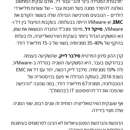
"תרנגולת המטילה ביצי זהב" עבור דל, אולם ענקית המחשוב
נאלצה להיפרד ממנה בשל חובות עבר – של עשרות מיליארדי
דולרים – הנובעים מהרכישה הגדולה שלה בעשור הקודם את
EMC
, ש-VMware הייתה בבעלותה. בעקבות הפיצול בין דל ו-
VMware,
מייקל דל
, מייסד ומנכ"ל החברה הנושאת את שמו,
הא המשקיע הגדול ביותר בענקית הווירטואליזציה, ולו בעלות
בהיקף של 35-40% ממניותיה בשווי של כ-15 מיליארד דולר.
קרן ההון סיכון הפרטית
סילבר לייק
, שהשקיעה בעצמה
בברודקום בעבר, היא המשקיעה השניה בגודלה ב-VMware,
ולה 10% ממניותיה. סילבר לייק רכשה, יחד עם דל את EMC
בשנת 2016, בעסקה הגדולה אי פעם בהיסטוריה של
הטכנולוגיה, תמורת 67 מיליארד דולר, במה שכונה "הרכישה
שהפכה את דל להיפופוטם IT ('בהמות')".
אף שענקית הווירטואליזציה רווחית זה שנים רבות, שווי המניה
שלה מצוי בירידה.
הרוכשת והנרכשת הפוטנציאליות לא הגיבו לפרסומים בעיתונות