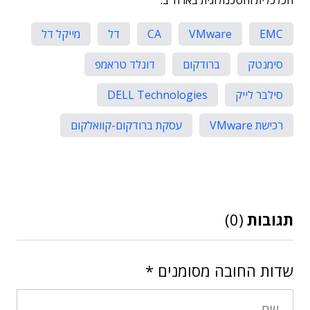
הכלכלית והטכנולוגית בארה"ב.
EMC
VMware
CA
דל
מייקל דל
סימנטק
ברודקום
דונלד טראמפ
סילבר לייק
DELL Technologies
רכישת VMware
עסקת ברודקום-קוואלקום
תגובות
(0)
שדות החובה מסומנים
*