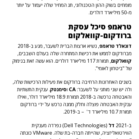
מומחים בשוק ההון הטכנולוגי, תג המחיר שלה יעמוד על יותר
מ-50 מיליארד דולרים.
טראמפ סיכל עסקת
ברודקום-קוואלקום
דונאלד טראמפ
, נשיא ארצות הברית לשעבר, מנע ב-2018
מברודקום לממש את רכישת המתחרה שלה בעולם השבבים,
קוואלקום
, תמורת 117 מיליארד דולרים. הוא עשה זאת בנימוק
של "ביטחון לאומי".
בשנים האחרונות הרחיבה ברודקום את פעילות הרכישות שלה,
ולה יש שני מותגי על לשעבר:
CA
ו
סימנטק
. ענקית התשתיות
והאבטחה נרכשה ב-2018 תמורת 18.9 מיליארד דולר, ואילו
ענקית האבטחה פוצלה וחלק ממנה נרכש על ידי ברודקום
תמורת 10.7 מיליארד ד' – ב-2019.
ב-2021
דל
(Dell Technologies) נפרדה מענקית
הווירטואליזציה, שהייתה חברה-בת שלה. VMware כונתה