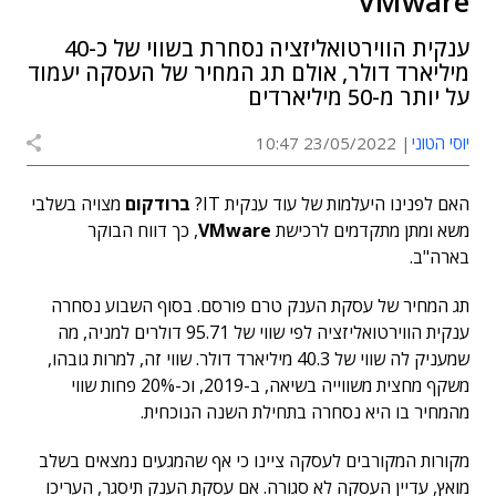
VMware
ענקית הווירטואליזציה נסחרת בשווי של כ-40
מיליארד דולר, אולם תג המחיר של העסקה יעמוד
על יותר מ-50 מיליארדים
יוסי הטוני
23/05/2022 10:47
האם לפנינו היעלמות של עוד ענקית IT?
ברודקום
מצויה בשלבי
משא ומתן מתקדמים לרכישת
VMware
, כך דווח הבוקר
בארה"ב.
תג המחיר של עסקת הענק טרם פורסם. בסוף השבוע נסחרה
ענקית הווירטואליזציה לפי שווי של 95.71 דולרים למניה, מה
שמעניק לה שווי של 40.3 מיליארד דולר. שווי זה, למרות גובהו,
משקף מחצית משווייה בשיאה, ב-2019, וכ-20% פחות שווי
מהמחיר בו היא נסחרה בתחילת השנה הנוכחית.
מקורות המקורבים לעסקה ציינו כי אף שהמגעים נמצאים בשלב
מואץ, עדיין העסקה לא סגורה. אם עסקת הענק תיסגר, העריכו