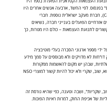
ת 65 אנשים הקשורים לתנועת העצמאות הקטלאנית הפועלת בספר היו
ו "ממוקדים או נגועים" בפגסוס. לפי החשד, ארבעה אנשים אחרים היו
(Candiru), חברת מעקב ישראלית נוספת. חברי
 אזרחיים הפועלים בענייני חברה, נשיאים
שורים לתנועת העצמאות – כולם היו מטרות, כך
היות ממוקדת על ידי מספר ארגוני הסברה בעלי מוטיבציה
י להפיק דו"חות לא מדויקים ולא מבוססים על סמך מידע
שלתיות, שבהן יש מקום להאשמות ממקורות
אמינים. עם זאת, מידע שהועלה לגבי ההאשמות הללו הוא, שוב, שקרי ולא יכול להיות קשור למוצרי NSO
ב, שקריות", ושבה וטענה, כפי שהיא גורסת זה
ות של אכיפת החוק, למרות ראיות הפוכות.