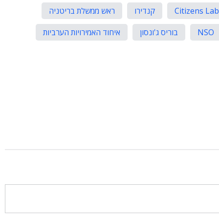
Citizens Lab
קנדירו
ראש ממשלת בריטניה
NSO
בוריס ג'ונסון
איחוד האמירויות הערביות