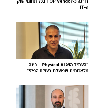
דורגה כ-TOP Vendor בכל תחומי שוק
ה-IT
"העתיד הוא Physical AI – בינה
מלאכותית שפועלת בעולם הפיזי"