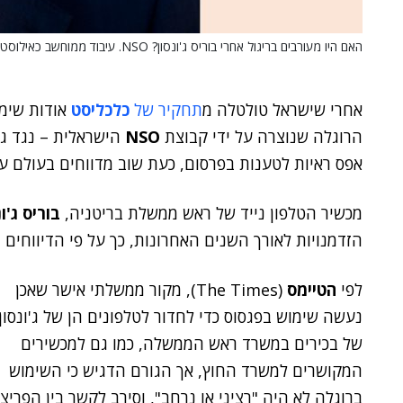
האם היו מעורבים בריגול אחרי בוריס ג'ונסון? NSO. עיבוד ממוחשב כאילוסטרציה.
אחרי שישראל טולטלה מ
תחקיר של
כלכליסט
אודות שימ
הרוגלה שנוצרה על ידי קבוצת
NSO
הישראלית – נגד ג
אפס ראיות לטענות בפרסום, כעת שוב מדווחים בעולם ע
מכשיר הטלפון נייד של ראש ממשלת בריטניה,
בוריס ג'ונ
הזדמנויות לאורך השנים האחרונות, כך על פי הדיווחים
לפי
הטיימס
(The Times), מקור ממשלתי אישר שאכן
נעשה שימוש בפגסוס כדי לחדור לטלפונים הן של ג'ונסון 
של בכירים במשרד ראש הממשלה, כמו גם למכשירים
המקושרים למשרד החוץ, אך הגורם הדגיש כי השימוש
ברוגלה לא היה "רציני או נרחב", וסירב לקשר בין הפריצ