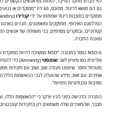
לפי חברת מחקר הסייבר, לפחו
גם הם מושא לריגול. מתוכם, 63 הי
ממוקדים בתוכנות ריגול שפותחו על ידי
קנדירו
הפרלמנט האירופי, מחוקקים ומשפטנים, חברים בארגונים
קטלוניים, ובמקרים מסוימים, בני משפחה של אנשים הק
טוענת החברה.
מ-NSO נמסר בתגובה: "NSO ממשיכה ל
פוליטית כמו סיטיזן לאב ו
אמנסטי
(Amnesty) כד
מעורפל וחסר. שיתפנו פעולה שוב ושוב עם חקירות ממ
מסיבות טכנולוגיות וחוזיות".
החברה הדגישה בפני הניו יורקר כי "ההאשמות הללו, שו
מכבר, שהמוצרים שלה משמשים רק בחקירות קונבנציונלי