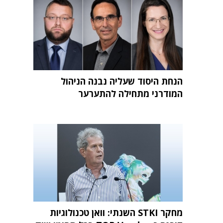
הנחת היסוד שעליה נבנה הניהול
המודרני מתחילה להתערער
מחקר STKI השנתי: וואן טכנולוגיות