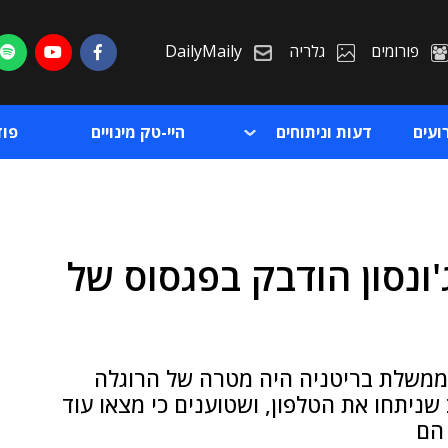
פורומים
גלריה
DailyMaily
ועים
דעות וניתוחים
היי-טק מינויים
פו
ג'ונסון הודבק בפגסוס של
ת
ת
 ממשלת בריטניה היה מטרה של הרוגלה
שניתחו את הטלפון, ושטוענים כי מצאו עוד
 הם