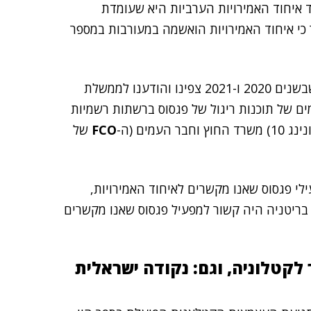
חשד איחוד האמירויות הערביות היא שעומדת
פות של תוכנות הריגול בדאונינג 10. נזכיר כי איחוד האמירויות הואשמה במעורבות במספר
בהצהרה מטעמה הודיעה סיטיזן לאב כי: "אנו מאשרים שבשנים 2020 ו-2021 צפינו והודענו לממשלת
ם של תוכנות ריגול של פגסוס ברשתות רשמיות
ים (ה-
FCO
של
 ל-FCO היו קשורים למפעילי פגסוס שאנו מקשרים לאיחוד האמירויות,
 בריטניה היה קשור למפעיל פגסוס שאנו מקשרים
לקטלוניה, וגם: נקודה ישראלית