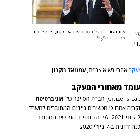
אחד הקורבנות של פגסוס. עמנואל מקרון, נשיא צרפת.
ש
צילום: BigStock
די
עקב
אחרי נשיא צרפת,
עמנואל מקרון
.
עומד מאחורי המעקב
אוניברסיטת
The New Yor) חוקריה אמרו כי מכשירים ניידים המחוברים למשרד
החוץ הבריטי נפרצו עם פגסוס חמש פעמים בין יולי 2020 ליוני 2021. לפי הדיווחים, המכשיר המחובר
-7 ביולי 2020.