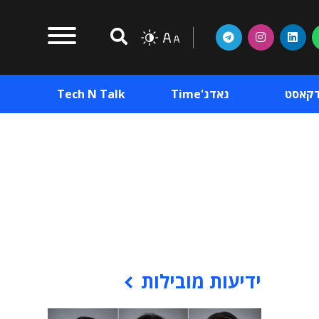
דקאסט
גאדג'Time
Tech N Talk
וכן פרסומי
תוכן פרסומי
וכן פרסומי
ידיעות מובילות