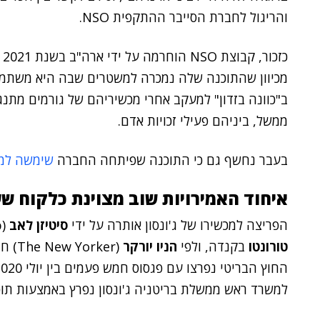
והריגול לחברת הסייבר ההתקפית NSO.
כזכור, קבוצת NSO הוחרמה על ידי ארה"ב בשנת 2021
מכיוון שהתוכנה שלה נמכרה למשטרים שבה היא משתמ
ב"כוונה בזדון" למעקב אחרי מכשיריהם של גורמים מתנג
ממשל, ביניהם פעילי זכויות אדם.
בעבר נחשף גם כי התוכנה שפיתחה החברה
שימשה למ
איחוד האמירויות שוב מצוינת כלקוח ש
הפריצה למכשירו של ג'ונסון אותרה על ידי
סיטיזן לאב
(Citizens Lab) חברת הסייבר של
טורונטו
בקנדה, ולפי
הניו יורקר
(ker
למשרד ראש ממשלת בריטניה ג'ונסון נפרץ באמצעות תוכנה זדונית ב