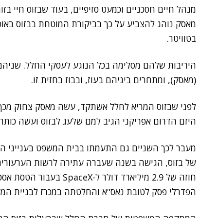
מנהל חיים חסכניים וכמעט סזיפיים, בעוד שבזוס חיי בזוה
מאסק נוהג להצביע על כך בביקורת המוטחת בבזוס באופנ
בטוויטר.
היריבות שלהם מסלימה בכל הנוגע לעסקי החלל. שניהם 
(מאסק), ומתחרים ביניהם בעוז, ובבוז בחזית זו.
לפני שבזוס המריא לחלל אשתקד, עשה מאסק צחוק מכך
היזם הדרום אפריקני הגיב למם שלעג לבזוס ועשה כותרות
מעבר לכך השניים גם התעמתו בבית המשפט בענייני ה
של בזוס, הגישה בשנה שעברה עתירה ל
רשות הערעורי
חוזה של 2.9 מיליארד דולר 
הפדרלי פסק לטובת נאס"א והחלטתה במכרז לבניית המער