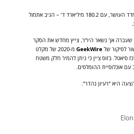
– הממוקם שני מתחת למאסק במדד העושר, עם 180.2 מיליארד ד' – הגיב אתמול
 שעברה אך נשאר היו"ר, צייץ מחדש את הסקר
ור לסיקור של
GeekWire
מ-2020 של מקלט
ז סיאטל.
בזוס ציין כי ניתן להמיר חלק משטח
עם אוכלוסיית ההומלסים.
צעה היא "רעיון נהדר".