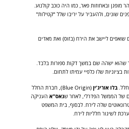
ר מופגן ובאחוזות פאר, כמו היה כוכב קולנוע.
ים שונים, ולהעביר על יריבו שלל "קטילות"
שואפים ליישב את הירח (בזוס) ואת מאדים
 שהוא ישהה שם במשך דקות ספורות בלבד.
 בציוניות שלו כלפיי עמיתו לתחום.
חלל.
בלו אוריג'ין
(Blue Origin), חברת החלל
ם של הממשל הפדרלי
, לאחר ש
נאס"א
העניקה
ל-SpaceX בעבור הטסת אסטרונאוטים שלה לירח. לבסוף, בית המשפט
כת לשיגור חלליות לירח.