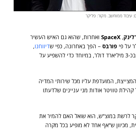
ם: עיבוד ממוחשב. מקור: פליקר
רלינק
,
SpaceX
ואחרות, שהוא גם האיש העשיר
פורבס
– הפך באחרונה, כפי ש
דיווחנו
,
, אחרי שרכש 9.2% ממניותיה, בכ-3 מיליארד דולר, במיוחד כדי להשפיע על
מצייצת, המועדפת עליו מכל שירותי המדיה
הילת טוויטר אודות מני עניינים שלדעתו
קר לרשת במוצ"ש, הוא שואל האם להמיר את
, מכיוון ש"אף אחד לא מופיע בכל מקרה