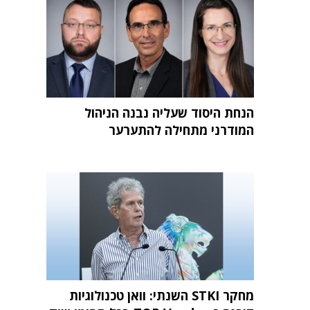
הנחת היסוד שעליה נבנה הניהול
המודרני מתחילה להתערער
מחקר STKI השנתי: וואן טכנולוגיות