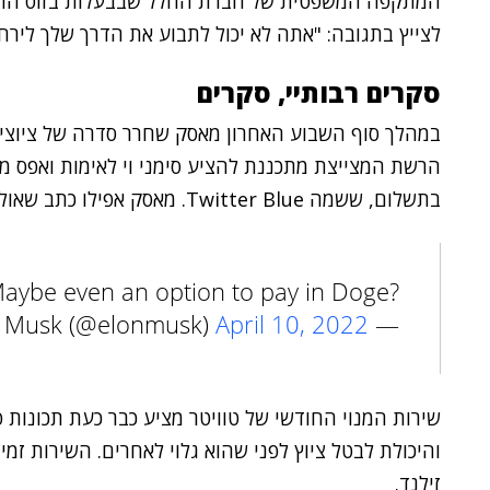
המתקפה המשפטית של חברת החלל שבבעלות בזוס התקבל
לצייץ בתגובה: "אתה לא יכול לתבוע את הדרך שלך לירח,
סקרים רבותיי, סקרים
במהלך סוף השבוע האחרון מאסק שחרר סדרה של ציוצים 
הרשת המצייצת מתכננת להציע סימני וי לאימות ואפס מ
בתשלום, ששמה Twitter Blue. מאסק אפילו כתב שאולי יהיה אפשר לשלם על המינוי בדוג'קוין.
aybe even an option to pay in Doge?
April 10, 2022
— Elon Musk (@elonmusk)
שירות המנוי החודשי של טוויטר מציע כבר כעת תכונות פ
והיכולת לבטל ציוץ לפני שהוא גלוי לאחרים. השירות זמ
זילנד.