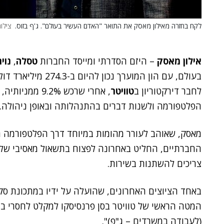
לקח בחזרה מאילון מאסק את התואר "האדם העשיר בעולם". ג'ף בזוס.
צילו
אילון מאסק
– היזם הסדרתי ומייסד החברות
טסלה
,
נוי
בעולם, עם הון המוערך נכון להיום ב-274.3 מיליארד דולר על פי
לחבר דירקטוריון ב
טוויטר
הפלטפורמה ולשנות דברים בהתנהלותה ובאופן ניהולה.
מאסק, שאוהב לעורר מהומות במיוחד דרך הפלטפורמה ה
החברתיים, החליט באחרונה לפצוח בתשאול מאסיבי של ק
צריכים להשתנות בשירות.
באחד הציוצים האחרונים, שהועלה על ידיו במתכונת ס
המטה הראשי של טוויטר בסן פרנסיסקו למקלט לחסרי בית
(לעבודה במשרדים – ג"פ)".