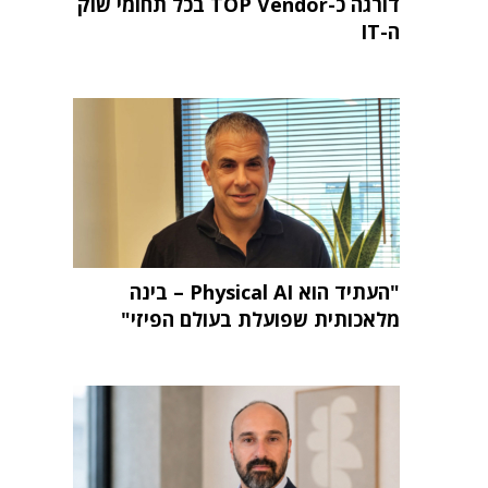
דורגה כ-TOP Vendor בכל תחומי שוק
ה-IT
"העתיד הוא Physical AI – בינה
מלאכותית שפועלת בעולם הפיזי"