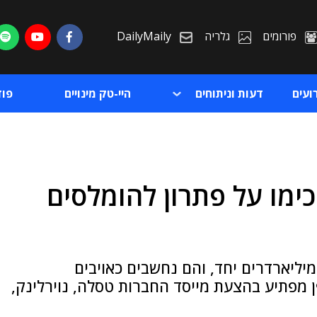
פורומים
גלריה
DailyMaily
ועים
דעות וניתוחים
היי-טק מינויים
פו
מו על פתרון להומלסים
ת
ת
טי-מיליארדרים יחד, והם נחשבים כאויבים
ן מפתיע בהצעת מייסד החברות טסלה, נוירלינק,