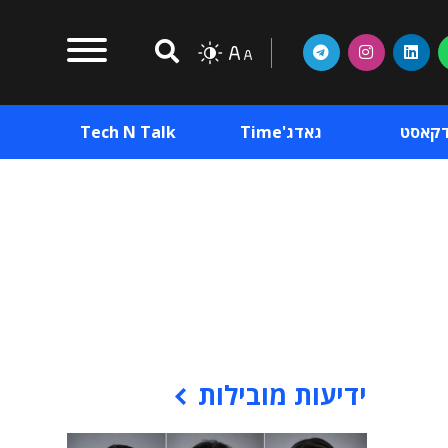
דקאסט
גאדג'Time
Tech N Talk
וכן פרסומי
תוכן פרסומי
וכן פרסומי
ידיעות מובילות