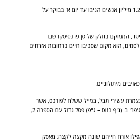
לא ברור אם מאסק היה רציני בסקר המסוים, אבל כמעט 1.2 מיליון אנשים הגיבו עד יום א' בבוקר על
ם באזור המטה – אמיתית. ה-HQ של ​​טוויטר, הממוקם בחלק של סן פרנסיסקו שבו
סמים, הוא מקום שסביבו חיים ברחובות אזרחים
אויבים מיתולוגיים.
מרת עשירי תבל, במייל ששלח לפורבס, אשר
מפרסמת את רשימת העשירים, כתב מאסק: "אני שולח לג'פרי ב. (ג'ף בזוס – ג"פ) פסל גדול עם הספרה 2,
ואפילו אורח חייהם שונה מקצה לקצה: מאסק