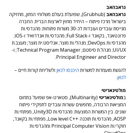
גראבהאב
גראבהאב
(Grubhub), שפועלת בעולם משלוחי המזון, מחזיקה
בישראל מרכז פיתוח – היחיד מחוץ לארצות הברית. החברה
מגייסת עובדים ועובדות לכ-30 משרות פתוחות: מהנדסי.ות
פרונטאנד, בקאנד ו-Full Stack; מהנדסי.ות אנדרואיד ו-iOS;
מהנדסי.ות DevOps; מנהלי.ות מוצר; אנליסט.ית מוצר; מעצב.ת
UI/UX; מנהל.ת סיסטם; Technical Program Manager; ו-
Principal Engineer and Director.
להגשת מועמדות למשרות
היכנסו לכאן
ולשליחת קורות חיים –
לכאן
.
מולטינאריטי
ב
מולטינאריטי
(Multinarity), סטארט-אפ שפועל בתחום
המציאות הרבודה, מחפשים עשרות עובדים לתפקידי פיתוח
שונים. בין המשרות המוצעות: מהנדסי.ות Unity3D, מפתחי.ות
AOSP, מהנדסי.ות תוכנה ++Low level C, מפתחי.ות בקאנד,
חוקרי.ות Principal Computer Vision ומהנדסי.ות