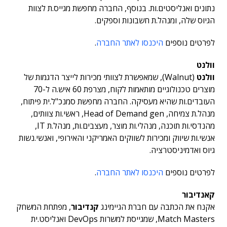
נתונים ואנליסטים.ות. בנוסף, החברה מחפשת מגייס.ת לצוות
הגיוס שלה, ומנהל.ת חשבונות וספקים.
לפרטים נוספים
היכנסו לאתר החברה
.
וולנט
וולנט
(Walnut), שמאפשרת לצוותי מכירות לייצר הדגמות של
מוצרים טכנולוגיים מותאמות לקוח, מצרפת 60 איש.ה ל-70
העובדים.ות שהיא מעסיקה. החברה מחפשת סמנכ"ל.ית פיתוח,
מנהל.ת צמיחה, Head of Demand gen, ראשי.ות צוותים,
מהנדסי.ות תוכנה, מנהלי.ות מוצר, מעצבים.ות, מנהל.ת IT,
אנשי.ות שיווק ומכירות לשווקים האמריקני והאירופי, ואנשי.נשות
גיוס ואדמיניסטרציה.
לפרטים נוספים
היכנסו לאתר החברה
.
קאנדיבור
אקנח את הכתבה עם חברת הגיימינג
קנדיבור
, מפתחת המשחק
Match Masters, שמגייסת למשרות DevOps ואנליסט.ית