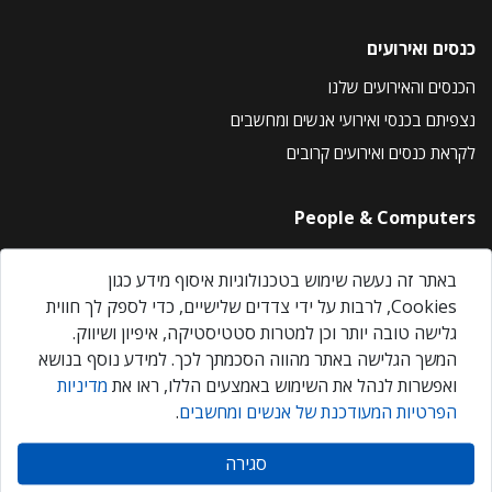
כנסים ואירועים
הכנסים והאירועים שלנו
נצפיתם בכנסי ואירועי אנשים ומחשבים
לקראת כנסים ואירועים קרובים
People & Computers
About Us
באתר זה נעשה שימוש בטכנולוגיות איסוף מידע כגון
Privacy Policy
Cookies, לרבות על ידי צדדים שלישיים, כדי לספק לך חווית
Contact Us
גלישה טובה יותר וכן למטרות סטטיסטיקה, איפיון ושיווק.
Our Events
המשך הגלישה באתר מהווה הסכמתך לכך. למידע נוסף בנושא
ואפשרות לנהל את השימוש באמצעים הללו, ראו את
מדיניות
הפרטיות המעודכנת של אנשים ומחשבים
.
אנשים ומחשבים © 2026 – כל הזכויות שמורות
סגירה
Created by