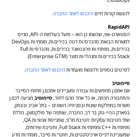
CloudOps.
להגשת קורות חיים
היכנסו לאתר החברה
.
RapidAPI
הסטארט-אפ, שכשמו כן הוא – פועל בעולמות ה-API, מגייס
למשרות הבאות: מהנדסי.ות דטה בכירים.ות, מומחי.ות DevOps
בכירים.ות, מפתחי.ות פרונטאנד בכירים.ות, מהנדסי.ות Full
Stack בכירים.ות ומנהלי.ות מוצר (Enterprise GTM).
לפרטים נוספים ולהגשת מועמדות
היכנסו לאתר החברה
.
סיימוטיב
אם אתם.ן מחפשים.ות עבודה ומעניינים אתכם.ן תחומי הסייבר
והתחבורה חכמה, או כל אחד מהם לחוד,
סיימוטיב
מציעה לכם.ן
משרות במחלקות שונות ובסניפיה השונים – בתל אביב ובצפון,
בפארק ההיי-טק בר לב. החברה, שותפה של פולקסווגן, כוללת
שתי חטיבות עסקיות: חטיבת מו"פ, שמגייסת אנשי.ות QA,
מפתחי.ות ++C ומפתחי.ות Full Stack, וחטיבת שירותים,
שמעוניינת לגייס ארכיטקטים.ות, חוקרי.ות סייבר, מומחי.ות מדע