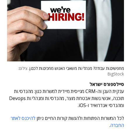
מחפשים.ות עבודה? מנהלי.ות משאבי האנוש מחכים.ות לכם.ן.
צילום:
BigStock
סיילספורס ישראל
ענקית הענן וה-CRM מגייסית מיידית למשרות כגון: מהנדסי.ות
תוכנה, אנשי.נשות אבטחת מוצר, מהנדסי.ות ומנהלי.ות Devops
ומהנדסי אנדרואיד ו-iOS.
לכל המשרות הפתוחות ולהגשת קורות החיים ניתן
להיכנס לאתר
החברה
.