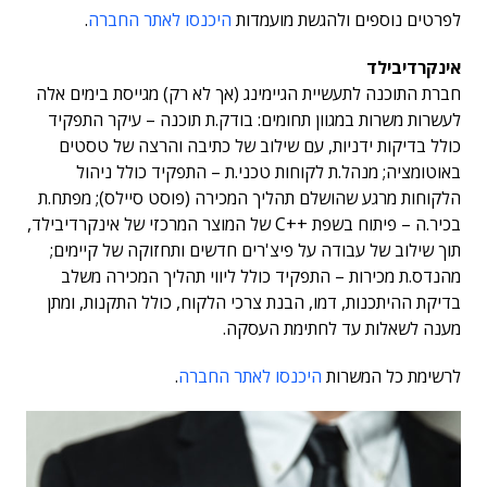
לפרטים נוספים ולהגשת מועמדות
היכנסו לאתר החברה
.
אינקרדיבילד
חברת התוכנה לתעשיית הגיימינג (אך לא רק) מגייסת בימים אלה
לעשרות משרות במגוון תחומים: בודק.ת תוכנה – עיקר התפקיד
כולל בדיקות ידניות, עם שילוב של כתיבה והרצה של טסטים
באוטומציה; מנהל.ת לקוחות טכני.ת – התפקיד כולל ניהול
הלקוחות מרגע שהושלם תהליך המכירה (פוסט סיילס); מפתח.ת
בכיר.ה – פיתוח בשפת ++C של המוצר המרכזי של אינקרדיבילד,
תוך שילוב של עבודה על פיצ'רים חדשים ותחזוקה של קיימים;
מהנדס.ת מכירות – התפקיד כולל ליווי תהליך המכירה משלב
בדיקת ההיתכנות, דמו, הבנת צרכי הלקוח, כולל התקנות, ומתן
מענה לשאלות עד לחתימת העסקה.
לרשימת כל המשרות
היכנסו לאתר החברה
.