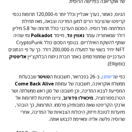
של אוקריאנה בפלישה הרוסית.
הגיוס, כאמור, נערך אונליין וכלל יותר מ-120,000 תרומות נכסי
קריפטו שהציבור הרים למען המדינה וצבאה, מאז תחילת
המלחמה מול רוסיה. הסכום העדכני כולל תרומה של 5.8 מיליון
דולר שמאחוריה עומד
גאווין ווד
, מייסד
Polkadot
ומי שהיה
שותף להשקת האית'ריום. בנוסף הסכום כולל CryptoPunk
NFT יחיד בשווי של למעלה מ-200,000 דולר. כך על פי הנתונים
העדכניים שמתפרסמים באתר חברת ניתוח הבלוקצ'יין
אליפטיק
(Elliptic).
כפי ש
דיווחנו
, ב-26 בפברואר, חשבונות ה
טוויטר
שבבעלות
ממשלת אוקראינה, חשבונה של עמותת
Come Back Alive
המסייעת לצבא המדינה, וכן חשבונו של סגן ראש ממשלתה ושר
הטרנספורמציה,
מיכאילו פדורוב
, צייצו תחינות לתרומות אל
ארנקי הקריפטו שאת כתובותיהן פרסמו. התרומות, כך הובהר,
מיועדות לטובת חיזוק היכולות הצבאיות של המדינה, אחרי
שרוסיה פלשה אליה ומאיימת לכבוש אותה.