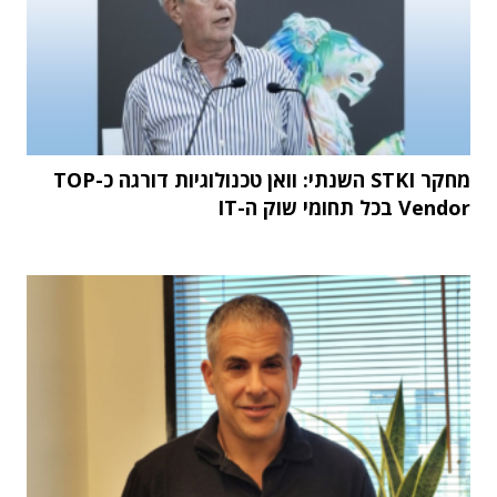
מחקר STKI השנתי: וואן טכנולוגיות דורגה כ-TOP
Vendor בכל תחומי שוק ה-IT