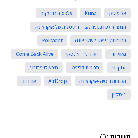
אליפטיק
Kuna
אלכס בורניאקוב
המשרד לטרנספורמציה דיגיטלית של אוקראינה
תרומות קריפטו לאוקראינה
Polkadot
גאווין ווד
וולודימיר זלנסקי
Come Back Alive
Elliptic
תרומות קריפטו
מיכאילו פדורוב
מלחמת רוסיה-אוקראינה
AirDrop
את'ריום
ביטקוין
תגובות
(0)