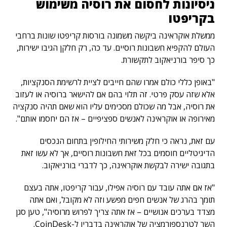
ניסיונות לחסום את רוסיה משימוש
בקריפטו
ממשלת אוקראינה ביקשה משמונה בורסות קריפטו שונות ברחבי
העולם להקפיא חשבונות רוסיים. עד כה, רק חלקן הגיבו ישירות,
כך סיפר בורניאקוב לתקשורת.
"באופן כללי כולם אמרו שהם חייבים לציית לרשימת הסנקציות,
אלא שזה עסק פרטי. זה תלוי בהם אם להישאר ברוסיה או לעזוב
את רוסיה, אבל מה שכולם מסכימים עליו הוא שאם תהיה סנקציה
מאירופה או אוקראינה לאנשים ספציפיים – אז הם יחסמו אותם".
עם זאת, נראה כי חלק משירותי החילופין בתחום הנכסים
הדיגיטליים חוסמים בכל זאת חשבונות רוסיים, אך לא עשו זאת
בתגובה ישירה לבקשת אוקראינה, כך לדברי בורניאקוב.
"אז אם אתה עובד עם רוסיה אפילו, עבור קריפטו, אתה בעצם
תומך בהרג של אנשים חפים מפשע וזה לא מקובל, ואם אתה
מצדד בערכים אנושיים – אז אתה צריך לפרוש מרוסיה", טען סגן
השר לטרנספורמציה של אוקראינה בדבריו ל-CoinDesk.