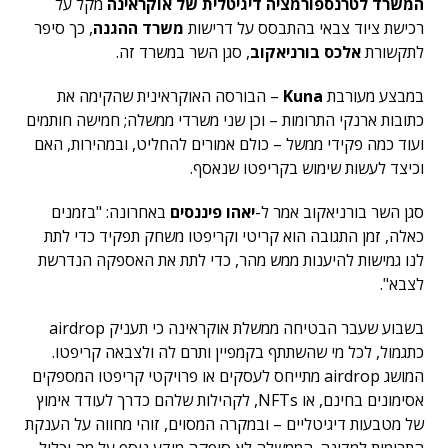
המשרד לטרנספורמציה דיגיטלית של אוקראינה
מקל על
רכישת ציוד צבאי בהתבסס על דרישות
משרד ההגנה
, כך סיפר
לתקשורת
אלכס בורניאקוב
, סגן השר במשרד זה.
במבצע מעורבת
Kuna
– הבורסה האוקראינית שהקימה את
כתובות ארנקי התרומות – וכן שני משרדי ממשלה; חמישה חותמים
ועוד כמה פקידי ממשל – כולם אמורים להחליט, ובמהירות, האם
וכיצד לעשות שימוש בקריפטו שנאסף.
סגן השר בורניאקוב אמר ל-
יאהו פיננסים
באחרונה: "בזמנים
כאלה, זמן התגובה הוא קריטי וקריפטו משחק תפקיד כדי לתת
לנו גמישות להיענות ממש מהר, כדי לתת את האספקה הנדרשת
לצבא".
בשבוע שעבר הבטיחה ממשלת אוקראינה כי תעניק airdrop
כתגמול, לכל מי שהשתתף בקמפיין ותרם לה ולצבאה קריפטו.
המושג airdrop מתייחס לעסקים או פרויקטי קריפטו המספקים
אסימונים בחינם, או NFTs, לקהילות שלהם כדרך לעודד אימוץ
של מטבעות דיגיטליים – ובמקרה המסוים, זוהי מחווה על הענקת