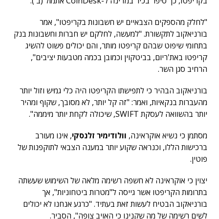
בקריפטו, כך סיפר בכיר במדינה ל-CoinDesk אתמול (ב').
"לחלק מהספקים הצבאיים יש חשבונות בקריפטו", אמר
בורניאקוב לתקשורת. "למעשה, לחלקם יש חברות וחשבונות בנק
בתחומי שיפוט שבהם קריפטו מותר, והם יכולים פשוט להשיג
קריפטו באת'ריום, בביטקוין וכמובן בכמה מטבעות יציבים",
הרחיב סגן השר.
בורניאקוב הבהיר כי לתפישתו הקריפטו היה כלי גמיש וזול יותר
מהעברות בנקאיות, ואמר: "זה קל יותר, לא מסובך, שקוף ומהיר
יותר בהשוואה לעסקת SWIFT, שיכולה לקחת יותר מיממה".
מסתמן כי נשיא אוקראינה,
וולודימיר זלנסקי
, אינו מעורב
ברכישות הללו, וכנראה שקוע יותר במענה הצבאי לתוקפנות של
פוטין.
יצוין כי אוקראינה לא חשפה רשימה מלאה של השימוש שעשתה
בתרומות הקריפטו אשר גייסה ל"מטרות ביטחוניות", אך
בורניאקוב הבטיח לעשות זאת בעתיד. "כרגע אנחנו לא יכולים
לשים רשימה של מה שקנינו כי האויב צופה", הסביר.