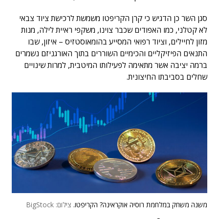
סגן השר כן הדגיש כי קרן הקריפטו משמשת לרכישת ציוד צבאי
לא קטלני, כמו האפודים שכבר צוינו, משקפי ראיית לילה, מנות
מזון לחיילים, וציוד רפואי המסייע בהומאוסטזיס – איזון, שבו
התנאים הפיזיקליים והכימיים השוררים בתוך האורגניזם נשמרים
ברמה יציבה אשר מתאימה לפעילותו המיטבית, למרות שינויים
שחלים בסביבתו החיצונית.
משנה משחק במלחמת רוסיה אוקראינה? הקריפטו.
צילום: BigStock