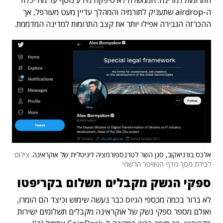
התרומות למדינה. הממשלה לא סיפקה מידע נוסף על מה יכלול
ה-airdrop שתעניק לתורמיה והמהלך עדיין מעט מעורפל, אך
ההכרזה הגבירה אפילו יותר את קצב התרומות למדינה המדממת.
אלכס בורניאקוב, סגן השר לטרנספורמציה דיגיטלית של אוקראינה.
צילום:
לכידת מסך מדף הטוויטר הרשמי
ספקי הנשק מקבלים תשלום בקריפטו
לא ברור בכמה מכספי הגיוס כבר נעשה שימוש וכיצד הם הומרו,
ואולם מספר ספקי נשק של אוקראינה מקבלים תשלומים ישירות