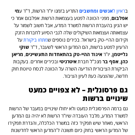
ב
ראיון ל
אנשים ומחשבים
התריע בזמנו יו"ר הרשות, ד"ר ע
מי
אפלבום
, מפני הכוונה לפגוע בעצמאות הרשות. אפלבום אמר כי
יש הגיון בהעברת הרשות למשרד המדע, אבל חשוב לשמור על
עצמאותה ועצמאות השיקולים שלה לגבי הסיוע לחברות הזנק
וקידום ההיי-טק בישראל. בכירים נוספים ש
מתחו ביקורת
על
הרעיון לפגוע ברשות, הם המדען הראשי לשעבר, ד"ר
שוקי
גלייטמן
, יו"ר
איגוד ההיי-טק בהתאחדות התעשיינים
,
מריאן
כהן
,
אסף בר
מנכ"ל חברת
איטרניטי
ובכירים אחרים. בעקבות
הביקורת הציבורית הודיעה השרה על הכוונה לנסח טיוטת חוק
חדשה, שהוצעה כעת לעיון הציבור.
גם פרסונלית – לא צפויים כמעט
שינויים ברשות
גם ברמה הפרסונלית כמעט ולא יחולו שינויים במעבר של הרשות
למשרד המדע, מלבד העובדה שיו"ר הרשות לא יהיה גם המדען
הראשי, מאחר שיש תפקיד כזה במשרד הכלכלה, והגדרת תפקידו
של המדען הראשי בחוק כיום תשונה ל'המדען הראשי לחדשנות