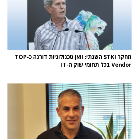
מחקר STKI השנתי: וואן טכנולוגיות דורגה כ-TOP
Vendor בכל תחומי שוק ה-IT