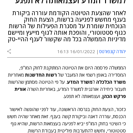
למשרד המדע ועצמאותה לא תפגע
לאחר שהצעת הטיוטה הקודמת עוררה ביקורת
בענף מחשש לפגיעה ברשות, הצעת החוק
הנוכחית שומרת על מסגרת הפעילות של הרשות
כגוף סטטוטורי, והופכת אותה לגוף מייעץ ומיישם
מדיניות הממשלה בכל מה שקשור לענף ההיי-טק
יהודה קונפורטס
16/01/2022 16:13
הממשלה פרסמה היום את הטיוטה המתוקנת לחוק המו"פ,
המסדירה באופן רשמי את המעבר של
רשות החדשנות
מאחריות
משרד הכלכלה
ל
משרד המדע
. על פי הטיוטה מסתמן שהרשות
תעבור כיחידה אורגנית למשרד המדע, באחריות השרה
אורית
פרקש הכהן
,
ועצמאותה לא תפגע.
כזכור, הצעת החוק בגרסה הראשונה, עוד לפני שהוגשה לאישור
הכנסת, עוררה דאגה וביקורת קשה בענף. זאת מאחר שהיה חשש
כי השינוי בחוק המו"פ יביא לפגיעה בעצמאות הרשות, שהיא גוף
סטטוטורי, וחשש להתערבות פוליטית בעבודת הרשות.