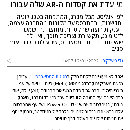
מייעדת את קסדות ה-AR שלה עבורו
לפי אנליסט מבלומברג, המתמחה בטכנולוגיה
וחדשנות, ובהתבסס על מקורות מהחברה עצמה,
הענקית רוצה שהקסדות מתוצרתה ישמשו
ל"גיימינג, תקשורת וצריכת תוכן", ואין לה
שאיפות בתחום המטאברס, שהעולם כולו בבאזזז
סביבו
גלי פיאלקוב
12/01/2022 14:07
אפל
לא מעוניינת לקחת חלק ב
חגיגות המטאברס
– שעליהן
מנצח
מארק צוקרברג
מ
מטא
(Meta) כיום – וזאת על אף
תוכניותיה לשחרר את קסדת המציאות הרבודה (AR) שלה, אולי
כבר השנה. על המגמה הזו דיווח אנליסט
בלומברג
,
מארק
גורמן
, בניוזלטר השבועי שלו, Power On, ועל אף שהפרסום
עלה בראשונה במדור למנויים בלבד של הניוזלטר, גורמן שיתף
את הניתוח שלו עם העולם דרך
טוויטר
.