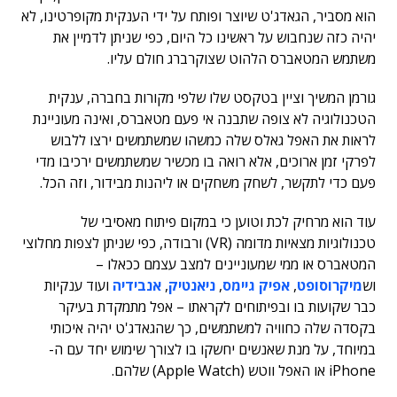
הוא מסביר, הגאדג'ט שיוצר ופותח על ידי הענקית מקופרטינו, לא
יהיה כזה שנחבוש על ראשינו כל היום, כפי שניתן לדמיין את
משתמש המטאברס הלהוט שצוקרברג חולם עליו.
גורמן המשיך וציין בטקסט שלו שלפי מקורות בחברה, ענקית
הטכנולוגיה לא צופה שתבנה אי פעם מטאברס, ואינה מעוניינת
לראות את האפל גאלס שלה כמשהו שמשתמשים ירצו ללבוש
לפרקי זמן ארוכים, אלא רואה בו מכשיר שמשתמשים ירכיבו מדי
פעם כדי לתקשר, לשחק משחקים או ליהנות מבידור, וזה הכל.
עוד הוא מרחיק לכת וטוען כי במקום פיתוח מאסיבי של
טכנולוגיות מצאיות מדומה (VR) ורבודה, כפי שניתן לצפות מחלוצי
המטאברס או ממי שמעוניינים למצב עצמם ככאלו –
וש
מיקרוסופט
,
אפיק גיימס
,
ניאנטיק
,
אנבידיה
ועוד ענקיות
כבר שקועות בו ובפיתוחים לקראתו – אפל מתמקדת בעיקר
בקסדה שלה כחוויה למשתמשים, כך שהגאדג'ט יהיה איכותי
במיוחד, על מנת שאנשים יחשקו בו לצורך שימוש יחד עם ה-
iPhone או האפל ווטש (Apple Watch) שלהם.