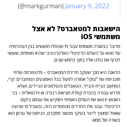
(@markgurman)
January 9, 2022
הישאבות למטאברס? לא אצל
משתמשי iOS
מדובר בבשורה משמחת עבור מי שהחלו חוששים בגין הצהרותיה
של מטא על העולם הדיגיטלי האלטרנטיבי שהיא מפתחת, שעשוי
לגרוף את כולנו אליו בתוך כחמש שנים.
הדאגה היא מכך שעקב חדירת המטאברס – פלטפורמה שלפי
תוכניותיו של "צוקי" אמורה לפעול בכל האמצעים המחוברים: קרי,
המחשב הנייח והנייד, הטאבלים והטלפונים הניידים, ושלא
תדרש עבורה בהכרח קסדת מציאות רבודה או וירטואלית – בני
האנוש ינטשו את העולם האמיתי וישקיעו את עצמם ביקום
הדיגיטלי. עבור אלו החרדים מהתסריט הזה, ובשביל מי שרוצה
שאפל תמשיך לייצר בעיקר מכשור מתקדם, הניתוח של גורמן הוא
בשורה של ממש.