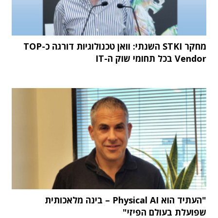
מחקר STKI השנתי: וואן טכנולוגיות דורגה כ-TOP
Vendor בכל תחומי שוק ה-IT
"העתיד הוא Physical AI – בינה מלאכותית
שפועלת בעולם הפיזי"