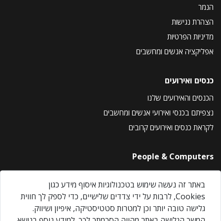
הנמר
הצהרת נגישות
מדיניות הפרטיות
אפליקציה אנשים ומחשבים
כנסים ואירועים
הכנסים והאירועים שלנו
נצפיתם בכנסי ואירועי אנשים ומחשבים
לקראת כנסים ואירועים קרובים
People & Computers
About Us
באתר זה נעשה שימוש בטכנולוגיות איסוף מידע כגון
Privacy Policy
Cookies, לרבות על ידי צדדים שלישיים, כדי לספק לך חווית
Contact Us
גלישה טובה יותר וכן למטרות סטטיסטיקה, איפיון ושיווק.
Our Events
המשך הגלישה באתר מהווה הסכמתך לכך. למידע נוסף בנושא