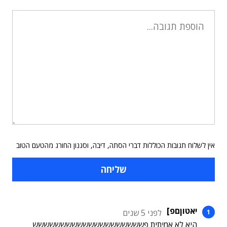
אין לשלוח תגובות הכוללות דברי הסתה, דיבה, וסגנון החורג מהטעם הטוב
יאטוןםפ]
לפני 5 שנים
היא לא אמיתית פשששששששששששששששששששש