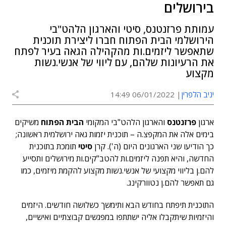
בירושלים
עמותת פרזנטנס, סיטי והארגון הלהט"בי
הירושלמי הבית הפתוח חברו ליצירת תוכנית
שתאפשר ליזמים.ות מהקהילה הגאה בעיר לפתח
את הרעיונות שלהם, עם ליווי של אנשי.נשות
מקצוע
יניב הלפרין
06/01/2022 14:49
ארגון
פרזנטנס
והארגון הלהט"בי המקומי
הבית הפתוח
משיקים
בימים אלה את המקפצ.ה – תוכנית יזמות גאה ירושלמית ראשונה;
כך הודיעו שני הארגונים היום (ה'). קרן
סיטי
תומכת בתוכנית
החדשה, והיא תפנה ליזמים.ות להטב"קים.ות מירושלים ותסייע
להם.ן בליווי מקצועי של אנשי.נשות מקצוע להקמת מיזמים, כמו
גם תאפשר להם.ן נטוורקינג.
התוכנית תיפתח בחודש הבא ותימשך כשלושה חודשים. היזמים
והיזמיות שיתקבלו אליה ישתתפו במפגשים קבוצתיים ואישיים,