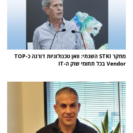
מחקר STKI השנתי: וואן טכנולוגיות דורגה כ-TOP
Vendor בכל תחומי שוק ה-IT