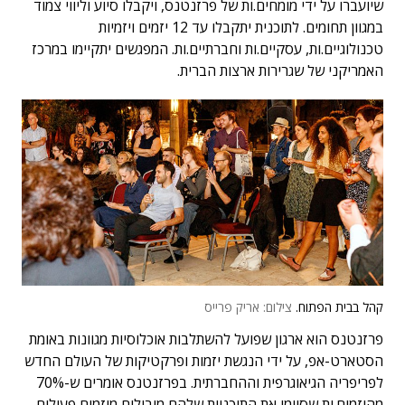
שיועברו על ידי מומחים.ות של פרזנטנס, ויקבלו סיוע וליווי צמוד
במגוון תחומים. לתוכנית יתקבלו עד 12 יזמים ויזמיות
טכנולוגיים.ות, עסקיים.ות וחברתיים.ות. המפגשים יתקיימו במרכז
האמריקני של שגרירות ארצות הברית.
קהל בבית הפתוח.
צילום: אריק פרייס
פרזנטנס הוא ארגון שפועל להשתלבות אוכלוסיות מגוונות באומת
הסטארט-אפ, על ידי הנגשת יזמות ופרקטיקות של העולם החדש
לפריפריה הגיאוגרפית וההחברתית. בפרזנטנס אומרים ש-70%
מהיזמים.ות שסיימו את התוכניות שלהם מובילים מיזמים פעילים