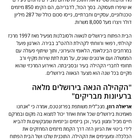
או שיפרו תעסוקה. בסך הכול, לדבריהם, הם הקימו 850 מיזמים
טכנולוגיים, עסקיים וחברתיים, גייסו סכום כולל של 287 מיליון
דולר ויצרו מעל 8,000 משרות.
הבית הפתוח בירושלים לגאווה ולסובלנות מפעיל מאז 1997 מרכז
קהילתי, רפואי ורווחתי לקהילת הלהט"ב בבירה. הארגון פועל
במרחבים הבינלאומי, הלאומי והעירוני, ותוך שיתוף פעולה עם
הממשלה ועם ארגונים שונים, על מנת לתת שירות מקיף ורב
תחומי לחברי הקהילה בעיר ובסביבתה. האירוע המרכזי שהוא
מקיים בכל שנה הוא מצעד הגאווה בירושלים.
"הקהילה הגאה בירושלים מלאה
ברעיונות מבריקים"
אריאלה רוזן
, מנכ"לית משותפת בפרזנטנס, אמרה כי "אנחנו
מאמינות בירושלים שכל אחת ואחד יכול למצוא בה מקום ובמרקם
חיים מכיל ומגוון בעיר, וכן ביזמים וביזמיות שמבקשים.ות להביא
לידי ביטוי את הגיוון הזה דרך הקמת מיזמים המחזקים את
הכלכלה ומעצימים את הקהילה. התוכנית שלנו ושל הבית הפתוח