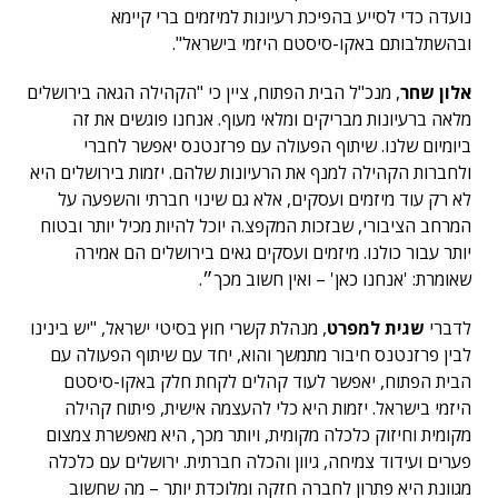
נועדה כדי לסייע בהפיכת רעיונות למיזמים ברי קיימא
ובהשתלבותם באקו-סיסטם היזמי בישראל".
אלון שחר
, מנכ"ל הבית הפתוח, ציין כי "הקהילה הגאה בירושלים
מלאה ברעיונות מבריקים ומלאי מעוף. אנחנו פוגשים את זה
ביומיום שלנו. שיתוף הפעולה עם פרזנטנס יאפשר לחברי
ולחברות הקהילה למנף את הרעיונות שלהם. יזמות בירושלים היא
לא רק עוד מיזמים ועסקים, אלא גם שינוי חברתי והשפעה על
המרחב הציבורי, שבזכות המקפצ.ה יוכל להיות מכיל יותר ובטוח
יותר עבור כולנו. מיזמים ועסקים גאים בירושלים הם אמירה
שאומרת: 'אנחנו כאן' – ואין חשוב מכך״.
לדברי
שגית למפרט
, מנהלת קשרי חוץ בסיטי ישראל, "יש בינינו
לבין פרזנטנס חיבור מתמשך והוא, יחד עם שיתוף הפעולה עם
הבית הפתוח, יאפשר לעוד קהלים לקחת חלק באקו-סיסטם
היזמי בישראל. יזמות היא כלי להעצמה אישית, פיתוח קהילה
מקומית וחיזוק כלכלה מקומית, ויותר מכך, היא מאפשרת צמצום
פערים ועידוד צמיחה, גיוון והכלה חברתית. ירושלים עם כלכלה
מגוונת היא פתרון לחברה חזקה ומלוכדת יותר – מה שחשוב