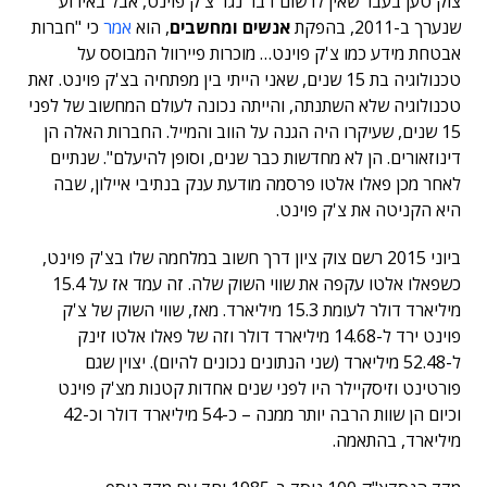
צוק טען בעבר שאין לו שום דבר נגד צ'ק פוינט, אבל באירוע
שנערך ב-2011, בהפקת
אנשים ומחשבים
, הוא
אמר
כי "חברות
אבטחת מידע כמו צ'ק פוינט… מוכרות פיירוול המבוסס על
טכנולוגיה בת 15 שנים, שאני הייתי בין מפתחיה בצ'ק פוינט. זאת
טכנולוגיה שלא השתנתה, והייתה נכונה לעולם המחשוב של לפני
15 שנים, שעיקרו היה הגנה על הווב והמייל. החברות האלה הן
דינוזאורים. הן לא מחדשות כבר שנים, וסופן להיעלם". שנתיים
לאחר מכן פאלו אלטו פרסמה מודעת ענק בנתיבי איילון, שבה
היא הקניטה את צ'ק פוינט.
ביוני 2015 רשם צוק ציון דרך חשוב במלחמה שלו בצ'ק פוינט,
כשפאלו אלטו עקפה את שווי השוק שלה. זה עמד אז על 15.4
מיליארד דולר לעומת 15.3 מיליארד. מאז, שווי השוק של צ'ק
פוינט ירד ל-14.68 מיליארד דולר וזה של פאלו אלטו זינק
ל-52.48 מיליארד (שני הנתונים נכונים להיום). יצוין שגם
פורטינט וזיסקיילר היו לפני שנים אחדות קטנות מצ'ק פוינט
וכיום הן שוות הרבה יותר ממנה – כ-54 מיליארד דולר וכ-42
מיליארד, בהתאמה.