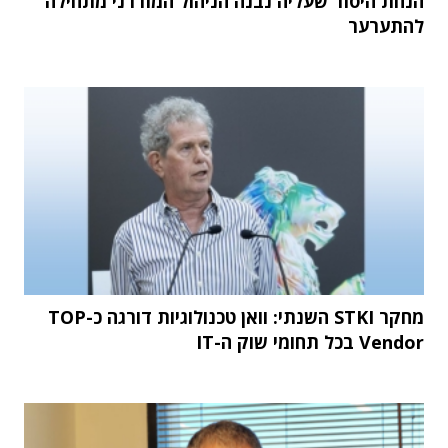
הנחת היסוד שעליה נבנה הניהול המודרני מתחילה
להתערער
מחקר STKI השנתי: וואן טכנולוגיות דורגה כ-TOP
Vendor בכל תחומי שוק ה-IT