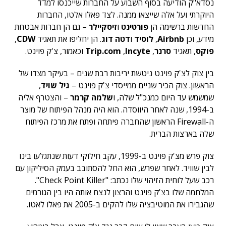
נסדא"ק הודיעה בסוף השבוע על החברות שייכנסו למדד
היוקרתי ועל אלה שייצאו ממנה. לצד פאלו אלטו, החברות
החדשות ברשימה הן
פורטינט
ו
זיסקיילר
– גם הן חברות אבטחת
מידע, וכן
Airbnb
,
לוסיד
ו
דטה דוג
. הן יחליפו את תאגיד
CDW
,
פוקס
, תאגיד
סרנר
,
Incyte
,
Trip.com
וכאמור, צ'ק פוינט.
בין צוק לצ'ק פוינט ניטשת יריבות רבת שנים – בעיקר מצדו של
הראשון. צוק הכיר שניים ממייסדי צ'ק פוינט –
גיל שויד
,
שמשמש עד היום כמנכ"ל שלה, ו
שלמה קרמר
– והצטרף אליה
ב-1994, שנה לאחר היווסדה. הוא היה מנהל הפיתוח של מוצר
ה-Firewall הראשון שהחברה פיתחה ופתח את מרכז הפיתוח
שלה בארצות הברית.
צוק פרש מצ'ק פוינט ב-1999, עקב חילוקי דעות שנתגלעו בינו
לבין שוויד. לאחר שפרש, הוא החל להסתובב בעמק הסיליקון עם
רכב שעל לוחית הזיהוי שלו נכתב: "Check Point Killer".
המלחמה שלו בצ'ק פוינט והרצון לנצח אותה היו בין הגורמים
שהגבירו את המוטיבציה שלו להקים ב-2005 את פאלו לאטו.