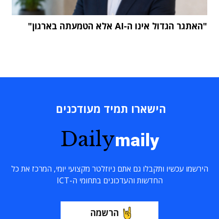
"האתגר הגדול אינו ה-AI אלא הטמעתה בארגון"
הישארו תמיד מעודכנים
Daily
maily
הירשמו עכשיו ותקבלו גם אתם ניוזלטר מקצועי יומי, המרכז את כל
החדשות והעדכונים בתחומי ה-ICT
הרשמה