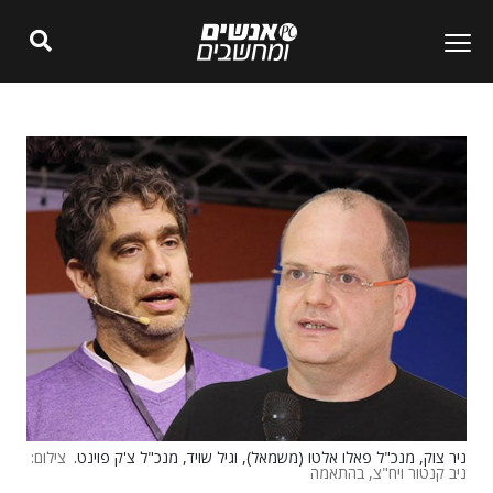
ניר צוק, מנכ"ל פאלו אלטו (משמאל), וגיל שויד, מנכ"ל צ'ק פוינט.
צילום:
ניב קנטור ויח"צ, בהתאמה