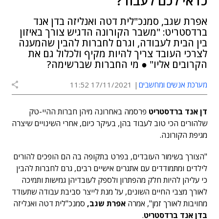
כדאי לכם לעבוד?
אפרת שגב, סמנכ"לית דטה ואנליזה בדן אנד
ברדסטריט: "משבר הקורונה הדגיש צורך באיזון
בין הבית לעבודה, וגרם לחברות להבין שהמענה
לצרכי העובד צריך להיות מקיף ולכלול גם את
הקרובים אליו" ● מי החברות שברשימה?
מערכת אנשים ומחשבים
17/11/2021 11:52
דן אנד ברדסטריט
פרסמה באחרונה מיהן חברות ההיי-טק
שלהורים הכי טוב לעבוד בהן, בעיקר כיום, אחרי השינויים שיצרה
מגיפת הקורונה.
"הצורך בשימור העובדים, בפרט בתקופה בה הם הופכים להורים
לילדים ומתמודדים עם אתגרים אישיים רבים, גרם לחברות להבין
כי עליהן להיות חלק מהפתרון ולספק לעובדיהן גמישות ותמיכה
לאורך מצבי החיים השונים, על מנת לייצר סביבת עבודה שתעודד
מחויבות לאורך זמן", אמרה
אפרת שגב,
סמנכ"לית דטה ואנליזה
בדן אנד ברדסטריט
.