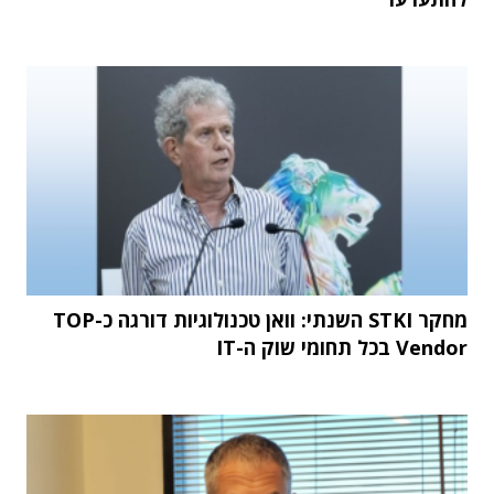
מחקר STKI השנתי: וואן טכנולוגיות דורגה כ-TOP
Vendor בכל תחומי שוק ה-IT