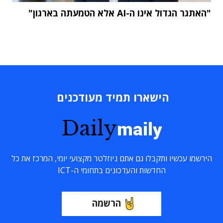
"האתגר הגדול אינו ה-AI אלא הטמעתה בארגון"
הישארו תמיד מעודכנים
Daily
maily
הירשמו עכשיו ותקבלו גם אתם ניוזלטר מקצועי יומי, המרכז את כל
החדשות והעדכונים בתחומי ה-ICT
הרשמה