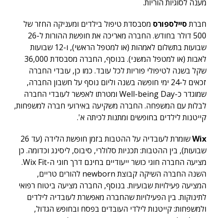
מענה לסוגיות הוריות.
חברת
סיילספורס
מסבסדת טיפול בילדים ומעניקה החזר של
500 דולר בחודש. החברה מאריכה את חופשת ההורות ל-26
שבועות בתשלום לאמהות (או למטפל הראשי), ו-12 שבועות
לאבות (או למטפל המשני). בנוסף, החברה מסבסדת 36,000
שקל בשנה לטיפולי פוריות לכל עובד. כמו כן, עובדי החברה
זכאים ל-24 ימי חופשה בשנה וליום נוסף על חשבון החברה,
שמוגדר כ-Well-being Day ומטרתו לאפשר לעובדי החברה
לבלות עם המשפחה. החברה משקיעה באירועי חברה למשפחות,
קייטנות לילדים בחופשים ומתנות לכיתה א'.
Wix
שומרת לעובדיה על ההטבות בזמן חופשת הלידה (עד 26
שבועות), בין ההטבות: תכניות סלולרי, סיבוס, ליסינג וכדומה. כן
מציעה החברה חוגי כושר ייעודיים בחינם דרך חוגי ה-Wix Fit.
השנה החברה השיקה קבוצת newborn להורים טריים,
המציעה פעילויות שבועיות. בנוסף, החברה מציעה ביטוח רפואי
לתינוקות. בין הפעילויות שהחברה מאפשרת לעובדיה לילדים
ולמשפחות: קייטנות לילדי העובדים בפסח ובחופש הגדול,