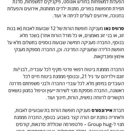
הפעלות למשפחות בחודש אוגוסט, פיקניקים למשפחות, סדנת
תפירת תחפושות בפורים, מתנות ילדים ממותגות, אירועים והפעלות
בחנוכה, אירועים לעולים לכיתה א' ועוד.
סרוויס נאו
מעניקה חופשת הורות של 12 שבועות לאבות (או בנות
זוג, או בני זוג מאמצים, או כל מודל הורות אחר) בשכר מלא.
בנוסף, החברה מעניקה חמישה שבועות נוספים בתשלום מלא על
חופשת הלידה שמעניקה המדינה. וכן, החברה מספקת מענקי
אימוץ ופונדקאות.
החברה מממנת ביטוח רפואי פרטי מקיף לכל עובדיה, לבני/ות
זוגם וילדיהם עד גיל 21, ובנוסף מממנת ביטוח חיים לכל
העובדים במימון מלא. לכל עובדי החברה ולבני משפחתם מדרגה
ראשונה, החברה מספקת מנוי לשירות ייעוץ וטיפול במגוון נושאים
הקשורים לרווחה נפשית, הורות, חינוך ועוד.
חברת
איירונסורס
מעניקה חופשת הורות בת שבועיים לאבות,
ולאחריה נותנת יום הורה קצר בשבוע. בנוסף, החברה מממנת
מנוי ל-Group hug – פלטפורמה שכוללת: סדנאות, קורסים