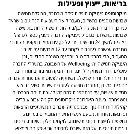
בריאות, ייעוץ ופעילות
מיקרוסופט
מעניקה חופשת לידה מורחבת, הכוללת חמישה
שבועות נוספים בתשלום, מעבר ל-15 השבועות הנהוגים בישראל.
כמו כן, החברה מעניקה לבן/בת הזוג חופשת הורות בת שישה
שבועות בתשלום. בנוסף, מעניקה החברה מענק כספי לטיפול
בילדים למשך 24 חודשים. יתר על כן, עם תחילת תקופת הקורונה
החברה אפשרה לעובדיה לקחת עד 12 שבועות על חשבון
המעסיק, כדי להתמודד טוב יותר עם השגרה החדשה, וכן
העניקה חמישה ימי Wellbeing על חשבונה. במשרדי החברה
פועלים חדרי משחק לילדים, חדרי הנקה מאובזרים ומרווחים,
חדרי החתלה וחדר שמשלב משחקיה לפעוטות עם עמדות עבודה
להורים. כמו כן, החברה מציעה לעובדים שירותי סיוע בביצוע
מטלות אישיות, על מנת לפנות להם זמן לטובת חייהם הפרטיים
ומשפחתם. בשנה האחרונה מיקרוסופט הקימה עבור עובדיה
קהילת הורות וחינוך, שבמסגרתה עוברים המשתתפים הרצאות
וסדנאות מיוחדות מטעם אנשי החינוך המובילים במדינה,
נחשפים לגישות חינוכיות שונות, ולוקחים חלק בשיחות, דיונים
ויוזמות חינוכיות, על מנת שיוכלו להרחיב את אופקיהם ולמצוא