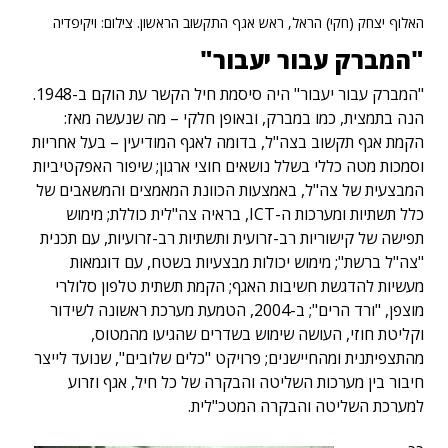
האלוף יצחק (חקי) הראל, ראש אגף התקשוב הראשון. צילום: ויקיפדיה
"המברק עבור יעבור"
"המברק עבור יעבור" היה סיסמת חיל הקשר עת הוקם ב-1948.
הנה בתמצית, כמו במברק, ובאופן חלקי – מה שנעשה מאז:
הקמת אגף תקשוב בצה"ל, בדומה לאגף המודיעין – בעל אחריות
וסמכות מטה כללי בשלל נושאים חוצי ארגון; שיפור האפקטיביות
המבצעית של צה"ל, באמצעות הכוונת המאמצים והמשאבים של
כלל תשתיות ומערכות ה-ICT, בראיה צה"לית כוללת; מימוש
תפישה של קישוריות רב-זרועית ותשתיות רב-זרועיות, עם תכנית
"צה"ל ברשת"; מימוש יכולות מבצעיות בשטח, עם דוגמאות
מעשיות להדגשת חשיבות האגף; הקמת תשתית טלפון סלולרי
מוצפן, "ורד הרים"; ב-2004, הטמעת מערכת ראשונה לשידור
וקליטת חוזי, העושה שימוש בשדרים שהגיעו מהמטוס,
מהתצפיתנית ומהחיישנים; פרויקט "כלים שלובים", שנועד לייצר
חיבור בין מערכות השליטה והבקרה של כל חיל, אגף וזרוע
למערכת השליטה והבקרה המטכ"לית.