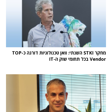
מחקר STKI השנתי: וואן טכנולוגיות דורגה כ-TOP
Vendor בכל תחומי שוק ה-IT