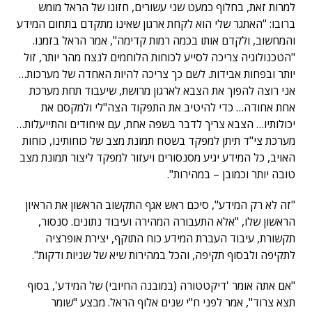
למרות זאת, בחלוף כמעט שני עשורים, חזונו של הראל מומש
ברובו: "האתגר שלי הוא לקחת ארגון שאינו מתקדם בתחום המידע
והמחשוב, ולקדם אותו בכמה רמות קדימה", אמר הראל בזמנו.
"הטכנולוגיה צריכה לסייע לכוחות הלוחמים לנצח מהר יותר, זול
יותר ובפחות אבידות. לשם כך צריכה להיות האחדה של מערכות…
אני רוצה להפוך את הצבא לארגון מרושת, שיעבוד תחת מערכת
אחת אחודה… כדי להיטיב את התפקוד הצה"לי ולמקסם את
יכולותיו… הצבא צריך לדבר בשפה אחת, עם איחודים והתייעלות…
מערכת צי"ד תיתן למפקד בשטח תמונת מצב של כוחותינו, כוחות
האויב, כל המידע יגיע מסנסורים ויעזור למפקד ליצור תמונת מצב
טובה יותר וכמובן – במהירות".
"זה לא רק המידע", סיכם ראש אגף התקשוב הראשון את הראיון
הראשון שלו, "אלא התעבורה המהירה ועיבוד נתונים. סנסור,
תקשורת, עיבוד העברת המידע כוח התוקף, יצירת אופרציה
לתקיפה ולבסוף תקיפה, והכל במהירות שיא של שניות ודקות".
"אם אתה אומר 'דיקטטורה (במובנה החיובי) של המידע', בסוף
תצא צרוד", אמר לפני ח"י שנים אלוף הראל. מבצע "שומר