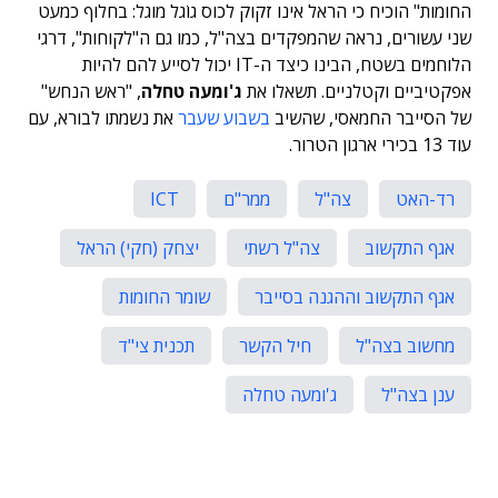
החומות" הוכיח כי הראל אינו זקוק לכוס גוֹגל מוגל: בחלוף כמעט
שני עשורים, נראה שהמפקדים בצה"ל, כמו גם ה"לקוחות", דרגי
הלוחמים בשטח, הבינו כיצד ה-IT יכול לסייע להם להיות
אפקטיביים וקטלניים. תשאלו את
ג'ומעה טחלה
, "ראש הנחש"
של הסייבר החמאסי, שהשיב
בשבוע שעבר
את נשמתו לבורא, עם
עוד 13 בכירי ארגון הטרור.
רד-האט
צה"ל
ממר"ם
ICT
אגף התקשוב
צה"ל רשתי
יצחק (חקי) הראל
אגף התקשוב וההגנה בסייבר
שומר החומות
מחשוב בצה"ל
חיל הקשר
תכנית צי"ד
ענן בצה"ל
ג'ומעה טחלה