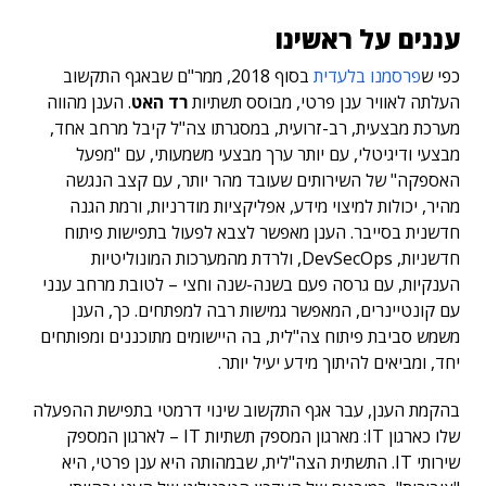
עננים על ראשינו
כפי ש
פרסמנו בלעדית
בסוף 2018, ממר"ם שבאגף התקשוב
העלתה לאוויר ענן פרטי, מבוסס תשתיות
רד האט
. הענן מהווה
מערכת מבצעית, רב-זרועית, במסגרתו צה"ל קיבל מרחב אחד,
מבצעי ודיגיטלי, עם יותר ערך מבצעי משמעותי, עם "מפעל
האספקה" של השירותים שעובד מהר יותר, עם קצב הנגשה
מהיר, יכולות למיצוי מידע, אפליקציות מודרניות, ורמת הגנה
חדשנית בסייבר. הענן מאפשר לצבא לפעול בתפישות פיתוח
חדשניות, DevSecOps, ולרדת מהמערכות המונוליטיות
הענקיות, עם גרסה פעם בשנה-שנה וחצי – לטובת מרחב ענני
עם קונטיינרים, המאפשר גמישות רבה למפתחים. כך, הענן
משמש סביבת פיתוח צה"לית, בה היישומים מתוכננים ומפותחים
יחד, ומביאים להיתוך מידע יעיל יותר.
בהקמת הענן, עבר אגף התקשוב שינוי דרמטי בתפישת ההפעלה
שלו כארגון IT: מארגון המספק תשתיות IT – לארגון המספק
שירותי IT. התשתית הצה"לית, שבמהותה היא ענן פרטי, היא