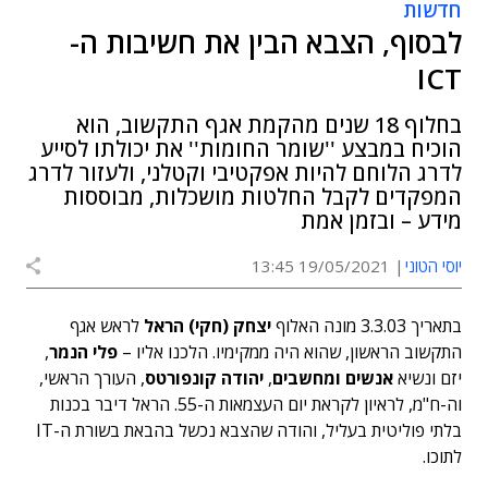
חדשות
לבסוף, הצבא הבין את חשיבות ה-
ICT
בחלוף 18 שנים מהקמת אגף התקשוב, הוא
הוכיח במבצע ''שומר החומות'' את יכולתו לסייע
לדרג הלוחם להיות אפקטיבי וקטלני, ולעזור לדרג
המפקדים לקבל החלטות מושכלות, מבוססות
מידע – ובזמן אמת
יוסי הטוני
19/05/2021 13:45
בתאריך 3.3.03 מונה האלוף
יצחק (חקי) הראל
לראש אגף
התקשוב הראשון, שהוא היה ממקימיו. הלכנו אליו –
פלי הנמר
,
יזם ונשיא
אנשים ומחשבים
,
יהודה קונפורטס
, העורך הראשי,
וה-ח"מ, לראיון לקראת יום העצמאות ה-55. הראל דיבר בכנות
בלתי פוליטית בעליל, והודה שהצבא נכשל בהבאת בשורת ה-IT
לתוכו.