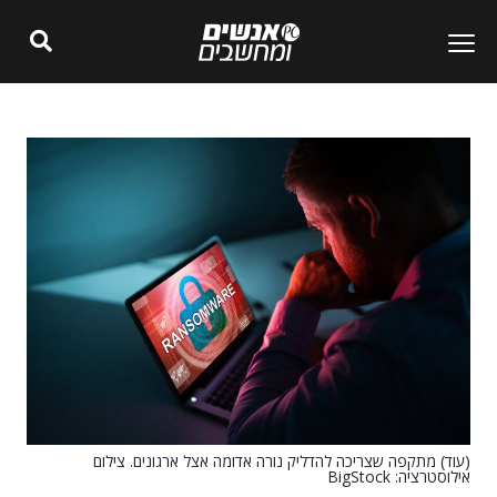
(עוד) מתקפה שצריכה להדליק נורה אדומה אצל ארגונים. צילום
אילוסטרציה: BigStock