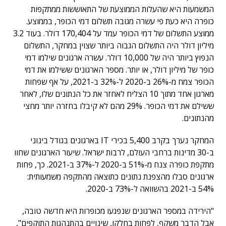
המשמעות היא שהעלות הממוצעת של התאוששות ממתקפות
כופרה היא כעת פי עשרה מגובה תשלום דמי הכופר, בממוצע.
ממוצע התשלום של דמי הכופר עמד על 170,404 דולר. בעוד 3.2
מיליון דולר היה התשלום הגבוה ביותר שצוין במחקר, התשלום
הנפוץ ביותר היה של 10,000 דולר. עשרה ארגונים שילמו דמי
כופר של מיליון דולר, או יותר. מספר הארגונים ששילמו את דמי
הכופר צמח מ-26% ב-2020 ל-32% ב-2021, על אף שפחות
מארגון אחד מתוך 10 הצליח לאחזר את כל הנתונים שלו, לאחר
ששילם את דמי הכופר. 29% מהם לא קיבלו בחזרה יותר מחצי
מהנתונים.
המחקר נערך בקרב 5,400 בכירי IT בארגונים בגודל בינוני
ב-30 מדינות ברחבי העולם, לרבות ישראל. שיעור הארגונים שחוו
מתקפת כופרה צנח מ-51% ב-2020 ל-37% ב-2021. כך, פחות
ארגונים סבלו מהצפנת נתונים כתוצאה מהתקפה משמעותית:
54% ב-2021 בהשוואה ל-73% ב-2020.
"הירידה במספר הארגונים שנפגעו מכופרות היא חדשה טובה,
אבל הדבר משקף, לפחות בחלקו, שינויים בהתנהגות התוקפים",