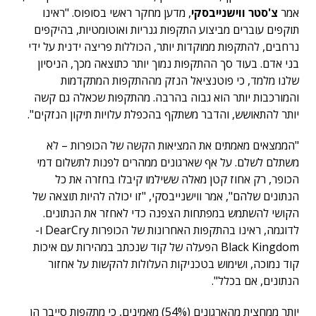
אמר
צ'סטר ווישנייבסקי
, מדען מחקר ראשי בסופוס. "ראינו
תוקפים עוברים מביצוע התקפות גנריות ואוטומטיות, בהיקפים
נרחבים, להתקפות ממוקדות יותר, הכוללות פריצה ידנית על ידי
בני אדם. בעוד סך ההתקפות נמוך יותר כתוצאה מכך, הניסיון
שלנו מלמד, כי פוטנציאל הנזק מההתקפות המתקדמות
והמורכבות יותר הוא גבוה בהרבה. מהתקפות שכאלה גם קשה
יותר להתאושש, והדבר משתקף בהכפלת עלויות תיקון הנזקים".
"הממצאים מאמתים את המציאות הקשה של הכופרות – לא
משתלם לשלם. על אף שארגונים ממהרים לפנות לתשלום דמי
הכופר, רק אחוז קטן מאלה ששילמו קיבלו בחזרה את כל
הנתונים שלהם", אמר ווישנייבסקי, "זו יכולה להיות תוצאה של
הקושי להשתמש במפתחות הצפנה כדי לאחזר את הנתונים.
לדוגמה, ראינו בהתקפות האחרונות של הכופרות DearCry ו-
Black Kingdom הפעלה של קוד שנכתב במהירות עם איכות
קוד נמוכה, ושימוש בטכניקות העלולות להקשות על אחזור
הנתונים, אם בכלל".
יותר ממחצית מהארגונים (54%) מאמינים, כי מתקפות סייבר הן