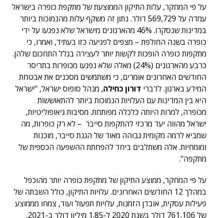
על פי המחקר, עלות התיקון הממוצעת של מתקפת כופרה בישראל
עמדה על 569,729 דולר. נתון זה משקף עלות מהנמוכות ביותר
במדינות שנסקרו. 46% מהארגונים מישראל שלא נפגעו על ידי
כופרה בשנה החולפת – מצפים לפגיעה כזו בעתיד, ואמרו, כי
מתקפות כופרה הופכות לקשות יותר לעצירה בגלל התחכום שלהן.
כרבע מהארגונים (24%) מאלה שלא נפגעו מכופרות בתריסר
החודשים האחרונים אומרים, כי משתמשים מסכנים את אבטחת
המידע בארגון. לדברי
דורון כחילה
, מנהל סופוס ישראל, "ישראל
היא בין המדינות עם העלויות הנמוכות ביותר להתאוששות
מכופרה, למרות היותה כלכלה מפותחת. מסיבות גיאופוליטיות,
ישראל מהווה יעד מרכזי להתקפות סייבר – לא רק כופרות, מה
שמביא לרמה מקומית גבוהה מאוד של הגנת סייבר, מוכנות
ומומחיות. אלה משתלבים ביחד להפחתת ההשפעה הכספית של
מתקפה".
על פי המחקר, ממוצע התיקון של מתקפת כופרה יותר מהוכפל
במהלך 12 החודשים האחרונים. עלויות התיקון, כולל השבתה של
פעילות עסקית, אובדן הזמנות, עלויות תפעול ועוד, צמחו מממוצע
של 761,106 דולר בשנת 2020 ל-1.85 מיליון דולר ב-2021.