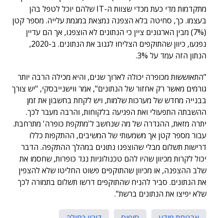
מתקדמות מדי כעת מכדי שצוות ה-IT שלהם יוכל לטפל בהן
בעצמו. כך, סחיטה בלא הצפנה נמצאת במגמת עלייה. מספר קטן
(7%) מבין הארגונים ציין כי הנתונים לא הוצפנו, אך הם עדיין
נפגעו, כיוון שהתוקפים הצליחו לגנוב את הנתונים. ב-2020,
הנתון הזה עמד על 3%.
"התאוששות מכופרה יכולה לארוך שנים, והיא מכילה הרבה יותר
גורמים מאשר רק אחזור של הנתונים", אמר ווישנייבסקי, "יש צורך
בבנייה מחדש של מערכות שלמות, ויש לקחת בחשבון את זמן
ההשבתה התפעולי ואת הפגיעה בלקוחות, והרבה מעבר לכך.
יתרה מזאת, ההגדרה של מה שנחשב ל'מתקפת כופרה' מתרחבת.
עבור מספר קטן אך משמעותי של המשיבים, ההתקפות כללו
דרישות תשלום מבלי שהוצפנו נתונים במהלך ההתקפה. הדבר
יכול לקרות מכיוון שהיו להם טכנולוגיות נגד כופרות, שחסמו את
שלב ההצפנה, או מכיוון שהתוקפים פשוט החליטו שלא להצפין
את הנתונים. סביר להניח שהתוקפים דרשו תשלום בתמורה לכך
שלא יפיצו את הנתונים ברשת".
אבטחת מידע
סופוס
דורון כחילה