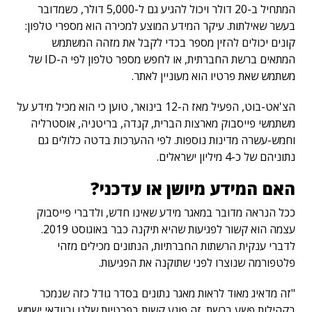
המתחיל ב-20 דולר ויכול להגיע גם ל-5,000 דולר, כשמדובר
בעשר שאילתות. עיקר המידע המוצע למכירה הוא מספרי טלפון:
קונים יכולים להזין מספר בכדי לקבל את מזהה המשתמש
המתאים ברשת החברתית, או לחפש מספר טלפון לפי ה-ID של
משתמש שאת פרטיו הוא מעוניין לאתר.
הצ'אט-בוט, הפעיל מאז ה-12 בינואר, טוען כי הוא מכיל מידע על
משתמשי פייסבוק מארצות הברית, קנדה, בריטניה, אוסטרליה
וחמש-עשרה מדינות נוספות. לפי ההערכות בדטה כלולים גם
נתוניהם של כ-4 מיליון ישראלים.
האם המידע מיושן או עדכני?
ככל הנראה מדובר במאגר מידע שאינו חדש, ולדברי פייסבוק
עצמה הוא קשור לפגיעות שהיא תיקנה כבר באוגוסט 2019.
לדברי ענקית הרשתות החברתיות, הנתונים מכילים מזהי
פלטפורמה שנוצרו לפני שתוקנה את הפגיעות.
"זה מדאיג מאוד לראות מאגר נתונים בסדר גודל כזה שנמכר
בקהילות פשע ברשת. זה פוגע קשות בפרטיות שלנו ובוודאי ישמש