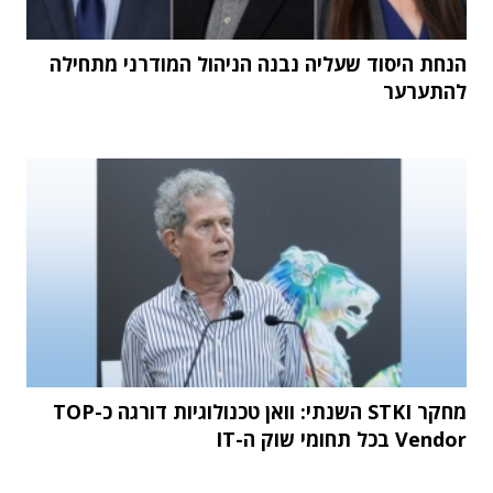
הנחת היסוד שעליה נבנה הניהול המודרני מתחילה
להתערער
מחקר STKI השנתי: וואן טכנולוגיות דורגה כ-TOP
Vendor בכל תחומי שוק ה-IT