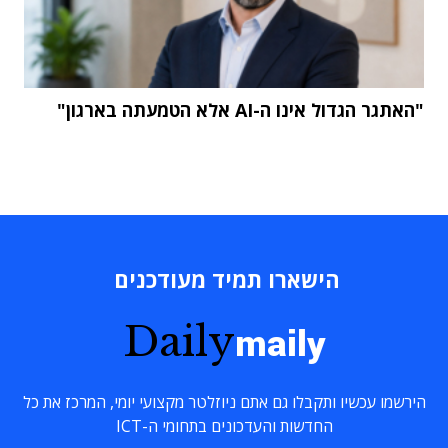
"האתגר הגדול אינו ה-AI אלא הטמעתה בארגון"
הישארו תמיד מעודכנים
Daily
maily
הירשמו עכשיו ותקבלו גם אתם ניוזלטר מקצועי יומי, המרכז את כל
החדשות והעדכונים בתחומי ה-ICT