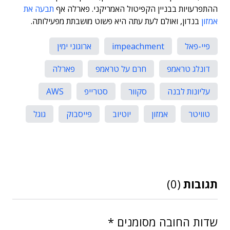
ההתפרעויות בבניין הקפיטול האמריקני. פארלה אף
תבעה את
אמזון
בנדון, ואולם לעת עתה היא פשוט מושבתת מפעילותה.
פיי-פאל
impeachment
ארוגוני ימין
דונלג טראמפ
חרם על טראמפ
פארלה
עליונות לבנה
סקוור
סטרייפ
AWS
טוויטר
אמזון
יוטיוב
פייסבוק
גוגל
תגובות
(0)
שדות החובה מסומנים
*