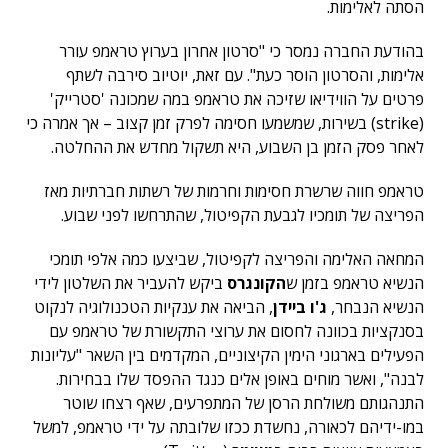
הסתה לאלימות.
בהודעת החברה נמסר כי "סרטון אחרון בערוץ טראמפ עורר
אלימות, והסרטון הוסר כעת". עם זאת, יוטיוב סירבה לשתף
פרטים על הווידיאו שזיכה את טראמפ במה שמכונה 'סטרייק'
(strike) בשירות, שמשמעו חסימה לפרק זמן קצוב – אך אמרה כי
לאחר פסק הזמן בן השבוע, היא תשקול מחדש את ההחלטה.
טראמפ חווה שרשרת חסימות וחרמות של רשתות חברתיות מאז
הפריצה של תומכיו לגבעת הקפיטול, שהתרחשו לפני שבוע.
המחאה האלימה והפריצה לקפיטול, שביצעו כמה אלפי תומכי
הנשיא טראמפ בזמן ש
הקונגרס
ביקש להעביר את השלטון לידי
הנשיא הנבחר,
ג'ו ביידן
, הביאה את ענקיות הטכנולוגיה לנקוט
בסנקציות בכוונה לחסום את ערוצי התקשורת של טראמפ עם
הפעילים בארגוני הימין הקיצוניים, המקדמים בין השאר "עליונות
לבנה", ואשר מוחים באופן אלים כנגד ההפסד שלו בבחירות.
התנהגותם משולחת הרסן של המתפרעים, שאף רצחו שוטר
במו-ידיהם לכאורה, נחשדת ככזו שלובתה על ידי טראמפ, למשל