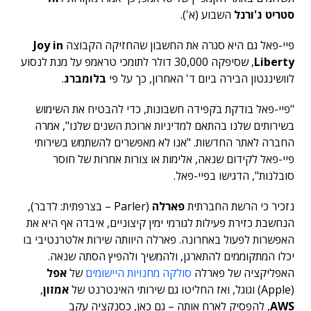
סטריט ג'ורנל
השבוע (א').
פיי-פאל גם היא סגרה את החשבון שהחזיקה הקבוצה
Joy in
Liberty
, שסיפקה 30,000 דולר לתומכי טראמפ על מנת לנסוע
לוושינגטון הבירה ביום ד' האחרון, כך על פי
בלומברג
.
"פיי-פאל בודקת בקפידה חשבונות, כדי להבטיח את השימוש
בשירותים שלנו בהתאם למדיניות ארוכת השנים שלנו", אמרה
החברה לאתר החדשות. "אנו לא מאפשרים להשתמש בשירותי
פיי-פאל לקידום שנאה, אלימות או צורות אחרות של חוסר
סובלנות", הדגישו בפיי-פאל.
נזכיר כי הרשת החברתית
פארלה
(Parler – בצרפתית: לדבר),
הנחשבת כזירת פעילות לגורמי ימין קיצוניים, איבדה אף היא את
האפשרות לפעול באחרונה. פארלה היוותה שירות אלטרנטיבי בו
יכלו המתקוממים להתארגן, ולהמשיך ולהפיץ הסתה שנאה.
האפליקציה של פארלה
סולקה מחנויות היישומים
של
אפל
(Apple) וגוגל, ואז החליטו גם שירותי האינטרנט של
אמזון
,
AWS
, להפסיק לארח אותה – גם כאן, כסנקציה עקב