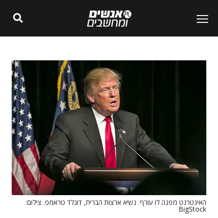
האינטרנט מפנה לו עורף. נשיא ארצות הברית, דונלד טראמפ. צילום:
BigStock