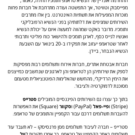
ההחרמה אונליין של הנשיא טראמפ ותומכיו החלה, כאמור,
מפייסבוק וטוויטר, אך התפשטה ועודה מתרחבת אל חברות פחות
מוכרות המפעילות את תשתיות האינטרנט. בין אלו מתרבים
השירותים שמגיפים את דלתותיהן בפני הנשיא הרפובליקני
ותומכיו. מדובר באקט שמהווה למעשה איום על יכולת הנשיא
ואנשיו לגייס כסף, לארגן תומכים ולהישאר כוח פוליטי ותרבותי
לאחר שטראמפ יעזוב את תפקידו ב-20 בינואר עם השבעת
הנשיא הנבחר, ביידן.
חברות אבטחת אתרים, חברות אירוח ותשלומים רבות מפסיקות
לספק את שירותיהן הן לטראמפ והן לארגונים שנחשבים כמייצגים
את הימין הרדיקלי, מהחשש שהאלימות הפוטנציאלית מטעמם
מסוכנת לדמוקרטיה ולציבור.
בתוך כך עצרו גם השירותים הפיננסיים המובילים
סטרייפ
(Stripe) ו
פיי-פאל
(PayPal) ו
סקוור
(
Square)
את האפשרות
להעברות תשלומים דרכם עבור הקמפיין והתומכים של טראמפ.
סטרייפ – חברה לעיבוד תשלומים מסן פרנסיסקו – לא תעבד עוד
תשלומים באתר הקמפיין של טראמפ, כך אמרו מקורות ל
וול