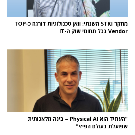
מחקר STKI השנתי: וואן טכנולוגיות דורגה כ-TOP
Vendor בכל תחומי שוק ה-IT
"העתיד הוא Physical AI – בינה מלאכותית
שפועלת בעולם הפיזי"