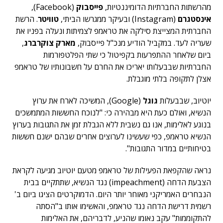
מהרשתות החברתיות הדומיננטיות,
פייסבוק
(Facebook),
אינסטגרם
(Instagram) ובעיקר ממגרשו הביתי,
טוויטר
.
הרשת
החברתית המצייצת סילקה את טראמפ לצמיתות ונעלה בפניו את
שעריה לעד. במקביל הודיע מנכ"ל פייסבוק,
מארק צוקרברג
,
ביום שלאחר ההתפרעות בקפיטול כי שתי הפלטפורמות
החברתיות שבבעלותו יאריכו את החרם על חשבונותיו של טראמפ
אצלן לתקופה בלתי מוגבלת.
יוטיוב, שבבעלות
גוגל
(Google), המשיכה לארח את ערוץ
הנשיא, ואולם כעת היא מבהירה כי: "לנוכח החששות המתמשכים
בנוגע לאלימות, אנו גם נשבית ללא הגבלת זמן את התגובות בערוץ
הנשיא טראמפ, כפי שעשינו לערוצים אחרים שבהם ישנם חששות
בטיחותיים במדור התגובות".
נראה שהקפאת הפעילות של טראמפ מטעם יוטיוב מגיעה לקראת
הצבעת הדחה (impeachment) נגד הנשיא, שתתקיים בבית
הנבחרים האמריקני מאוחר יותר היום. הדמוקרטים הציגו ביום ב'
רשמית דרישת הדחה נגד טראמפ, והאשימו אותו ב"הסתה
להתקוממות" עקב נאומו שהניע, לדבריהם, את האלימות