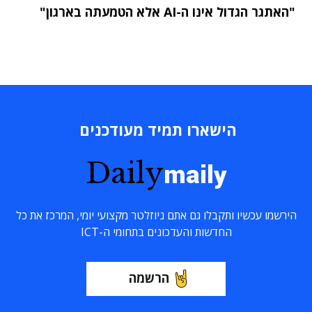
"האתגר הגדול אינו ה-AI אלא הטמעתה בארגון"
הישארו תמיד מעודכנים
Daily
maily
הירשמו עכשיו ותקבלו גם אתם ניוזלטר מקצועי יומי, המרכז את כל
החדשות והעדכונים בתחומי ה-ICT
הרשמה