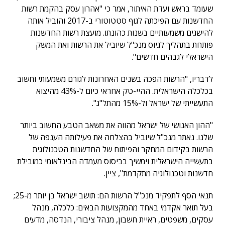
שעומד בראש ועדת האיתור, אמר כי "אהרון עסק בהקמת רשות
החדשנות עם הפיכתה לגוף סטטוטורי ב-2017 והוביל אותה
להישגים משמעותיים בשנות כהונתו. מועצת רשות החדשנות
פותחת בתהליך לגיוס מנכ"ל שיוביל את הרשות ואת המשק
הישראלי לגבהים חדשים".
לדבריו, "הרשות הפכה בשנים האחרונות לגורם משמעותי וחשוב
בכלכלה הישראלית. ההיי-טק אחראי כיום ל-43% מהיצוא
התעשייתי של ישראל ול-15% מהתל"ג".
"ההון האנושי של ישראל מהווה את משאב הטבע החשוב ביותר
שלנו. נאתר מנכ"ל שיוביל בהצלחה את פעילותה הענפה של
הרשות בקידום המחקר והפיתוח של החדשנות הטכנולוגית
בתעשייה הישראלית וימשיך בביסוס מעמדה הבינלאומי כמובילת
חדשנות וטכנולוגיה מתקדמת", ציין.
תנאי הסף לתפקיד מנכ"ל הרשות הם: תושב ישראל בן יותר מ-25;
בעל תואר אקדמי באחד מהמקצועות הבאים: כלכלה, מנהל
עסקים, משפטים, ראיית חשבון, מנהל ציבורי, הנדסה, מדעים