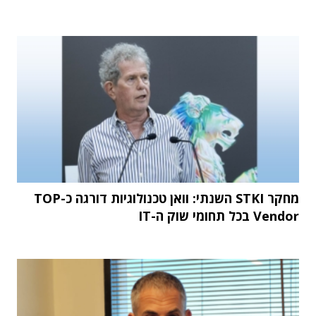
מחקר STKI השנתי: וואן טכנולוגיות דורגה כ-TOP
Vendor בכל תחומי שוק ה-IT