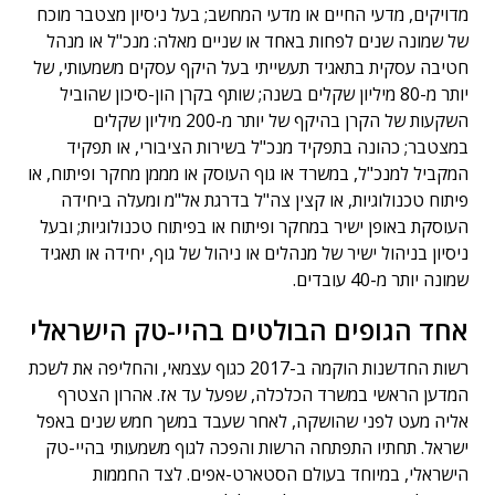
מדויקים, מדעי החיים או מדעי המחשב; בעל ניסיון מצטבר מוכח
של שמונה שנים לפחות באחד או שניים מאלה: מנכ"ל או מנהל
חטיבה עסקית בתאגיד תעשייתי בעל היקף עסקים משמעותי, של
יותר מ-80 מיליון שקלים בשנה; שותף בקרן הון-סיכון שהוביל
השקעות של הקרן בהיקף של יותר מ-200 מיליון שקלים
במצטבר; כהונה בתפקיד מנכ"ל בשירות הציבורי, או תפקיד
המקביל למנכ"ל, במשרד או גוף העוסק או מממן מחקר ופיתוח, או
פיתוח טכנולוגיות, או קצין צה"ל בדרגת אל"מ ומעלה ביחידה
העוסקת באופן ישיר במחקר ופיתוח או בפיתוח טכנולוגיות; ובעל
ניסיון בניהול ישיר של מנהלים או ניהול של גוף, יחידה או תאגיד
שמונה יותר מ-40 עובדים.
אחד הגופים הבולטים בהיי-טק הישראלי
רשות החדשנות הוקמה ב-2017 כגוף עצמאי, והחליפה את לשכת
המדען הראשי במשרד הכלכלה, שפעל עד אז. אהרון הצטרף
אליה מעט לפני שהושקה, לאחר שעבד במשך חמש שנים באפל
ישראל. תחתיו התפתחה הרשות והפכה לגוף משמעותי בהיי-טק
הישראלי, במיוחד בעולם הסטארט-אפים. לצד החממות