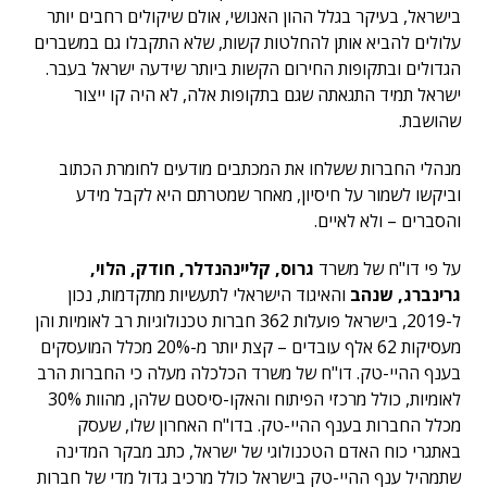
בישראל, בעיקר בגלל ההון האנושי, אולם שיקולים רחבים יותר
עלולים להביא אותן להחלטות קשות, שלא התקבלו גם במשברים
הגדולים ובתקופות החירום הקשות ביותר שידעה ישראל בעבר.
ישראל תמיד התגאתה שגם בתקופות אלה, לא היה קו ייצור
שהושבת.
מנהלי החברות ששלחו את המכתבים מודעים לחומרת הכתוב
וביקשו לשמור על חיסיון, מאחר שמטרתם היא לקבל מידע
והסברים – ולא לאיים.
על פי דו"ח של משרד
גרוס, קליינהנדלר, חודק, הלוי,
גרינברג, שנהב
והאיגוד הישראלי לתעשיות מתקדמות, נכון
ל-2019, בישראל פועלות 362 חברות טכנולוגיות רב לאומיות והן
מעסיקות 62 אלף עובדים – קצת יותר מ-20% מכלל המועסקים
בענף ההיי-טק. דו"ח של משרד הכלכלה מעלה כי החברות הרב
לאומיות, כולל מרכזי הפיתוח והאקו-סיסטם שלהן, מהוות 30%
מכלל החברות בענף ההיי-טק. בדו"ח האחרון שלו, שעסק
באתגרי כוח האדם הטכנולוגי של ישראל, כתב מבקר המדינה
שתמהיל ענף ההיי-טק בישראל כולל מרכיב גדול מדי של חברות