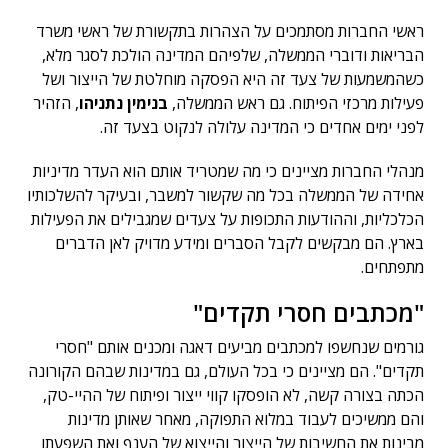
ראשי החברות מסתמכים על הצהרות בתקשורת של ראשי משרד
הבריאות ודוברי הממשלה, שלפיהם המדינה הולכת לסגר מלא,
כשהמשמעות של צעד זה היא הפסקה מוחלטת של הייצור ושל
פעילות מרכזי הפיתוח. גם ראש הממשלה,
בנימין נתניהו
, הזהיר
לפני ימים אחדים כי המדינה עלולה לנקוט בצעד זה.
מנהלי החברות מציינים כי מה שמטריד אותם הוא העדר מדיניות
אחידה של הממשלה בכל מה שקשור למשבר, ובעיקר להשלכותיו
הכלכליות, וההודעות התכופות על צעדים שמגבילים את הפעילות
בארץ. הם מבקשים לקבל הסברים ומידע מדויק לאן הדברים
מתפתחים.
"מכתבים חסרי תקדים"
גורמים שנחשפו למכתבים מביעים דאגה ומכנים אותם "חסרי
תקדים". הם מציינים כי בכל העולם, גם במדינות שבהם הקורונה
הכתה בצורה קשה, לא הופסקו קווי ייצור ופיתוח של ההיי-טק,
והם ממשיכים לעבוד במלוא התפוקה, מאחר שאותן מדינות
מבינות את החשיבות של הייצור והייצוא של הענף ואת השפעתו