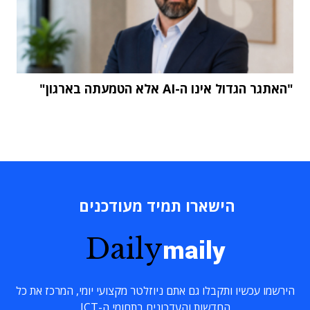
"האתגר הגדול אינו ה-AI אלא הטמעתה בארגון"
הישארו תמיד מעודכנים
Daily
maily
הירשמו עכשיו ותקבלו גם אתם ניוזלטר מקצועי יומי, המרכז את כל
החדשות והעדכונים בתחומי ה-ICT