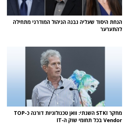
הנחת היסוד שעליה נבנה הניהול המודרני מתחילה
להתערער
מחקר STKI השנתי: וואן טכנולוגיות דורגה כ-TOP
Vendor בכל תחומי שוק ה-IT