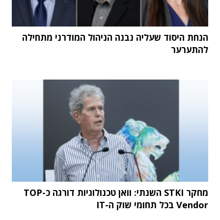
הנחת היסוד שעליה נבנה הניהול המודרני מתחילה
להתערער
מחקר STKI השנתי: וואן טכנולוגיות דורגה כ-TOP
Vendor בכל תחומי שוק ה-IT