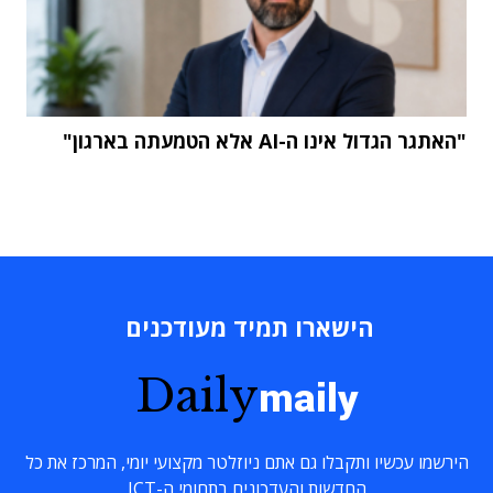
"האתגר הגדול אינו ה-AI אלא הטמעתה בארגון"
הישארו תמיד מעודכנים
Daily
maily
הירשמו עכשיו ותקבלו גם אתם ניוזלטר מקצועי יומי, המרכז את כל
החדשות והעדכונים בתחומי ה-ICT