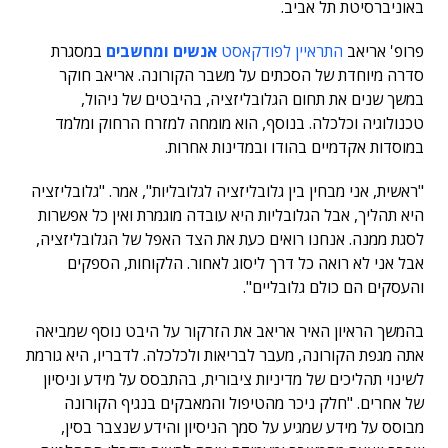
באוניברסיטת תל אביב.
פרופ' אריאב
התראיין לפודקאסט
אנשים ומחשבים
במסגרת
סדרה מיוחדת של הסכתים על משבר הקורונה. אריאב חוקר
במשך שנים את תחום הגלובליזציה, בהיבטים של ניהול,
טכנולוגיה וכלכלה. בנוסף, הוא מומחה למזרח הרחוק ומלמד
במוסדות אקדמיים בהודו ובמדינות אחרות.
"ראשית, אני מבחין בין גלובליזציה לגלובליות", אמר. "גלובליזציה
היא תהליך, אבל הגלובליות היא עובדה מוגמרת ואין כל אפשרות
לסגת ממנה. אנחנו רואים כעת את הצד האפל של הגלובליזציה,
אבל אני לא רואה כל דרך ליסוג לאחור. הלקוחות, הספקים
והעסקים הם כולם גלובליים".
בהמשך הראיון האיר אריאב את הזרקור על היבט נוסף שמביאה
אתה מגפת הקורונה, מעבר לבריאות ולכלכלה. לדבריו, היא גורמת
לשינוי תהליכים של מדיניות ציבורית, בהתבסס על מידע וניסיון
של אחרים. "חלק ניכר מהטיפול והמאבקים בנגיף הקורונה
מבוסס על מידע שמגיע על סמך הניסיון והידע שנצבר בסין,