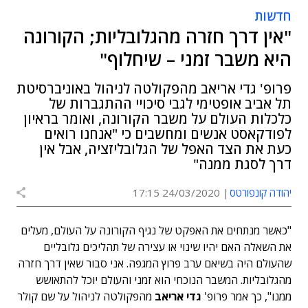
חדשות
"אין דרך חזרה מהגלובליות; הקורונה
היא משבר זמני – שיחלוף"
פרופ' גדי אריאב מהפקולטה לניהול באוניברסיטת
תל אביב אופטימי לגבי סיכויי ההתגברות של
כלכלות העולם על משבר הקורונה, ואומר בראיון
לפודקאסט אנשים ומחשבים כי "אנחנו רואים
כעת את הצד האפל של הגלובליזציה, אבל אין
דרך לסגת ממנה"
יהודה קונפורטס
24/03/2020 17:15
"כאשר מנתחים את האפקט של נגיף הקורונה על העולם, מעלים
את השאלה האם יהיו שינוי או עצירה של תהליכים גלובליים
שהעולם היה בשיאם ערב פרוץ המגפה. אני סבור שאין דרך חזרה
מהגלובליות. המשבר הנוכחי הוא זמני והעולם יוכל להתאושש
ממנו", כך אמר פרופ'
גדי אריאב
מהפקולטה לניהול על שם קולר