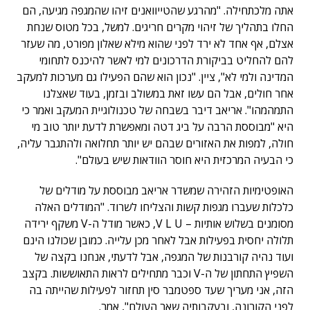
אתה מלכתחילה. "מהרגע שהטייוואנים זיהו שהמגפה מגיעה, הם
החלו בתהליך של זיהוי מקרים חריגים. למשל, בכל מטוס שנחת
אצלם, אף אחד לא ירד לפני שהוא מילא שאלון מפורט, מה שעזר
להם להחליט בביקורת הדרכונים למי לאשר להיכנס לתחומי
המדינה ולמי לא", ציין. "נכון הוא שהם הפעילו גם מערכות למעקב
אחר חולים, אבל הם עשו זאת במשולב ובזמן, בעוד שאצלנו
התמהמהו". אריאב דיבר בשבחה של טכנולוגיית המעקב ואמר כי
היא "מבוססת הרבה על ביג דטה ומאפשרת לדעת יותר טוב מי
חולה, למפות את האזורים שבהם יש יותר תחלואה ולהתגבר עליה,
כי הבעיה המרכזית היא חוסר הוודאות שיש בעולם".
האופטימיות הזהירה שמשדר אריאב מבוססת על מודלים של
כלכלות שעברו מגפות קשות והצליחו לשרוד. "המודלים האלה
מסומנים בשלוש אותיות – V L U, כאשר מודל ה-V משקף ירידה
תלולה יחסית בפעילות אבל לאחר מכן עלייה. כמובן שכולנו הינם
ועוד נהיה קורבנות של המגפה, אבל לדעתי, אנחנו בקצה של
השפיץ התחתון של ה-V וכבר מתחילים לראות התאוששות. בקצב
הזה, אני מעריך שעד ספטמבר סין תחזור לפעילות שהייתה בה
לפני הקורונה, ובעקבותיה שאר העולם", אמר.