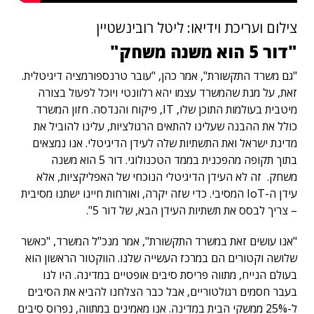
צילום ועריכת וידיאו: ליטל רובינשטיין
"דור 5 הוא משנה משחק"
"גם משרד התקשורת", אמר כהן, "עובר טרנספורמציה דיגיטלית.
זאת, על מנת שהמשרד עצמו יהא רלוונטי ויוכל לפעול בצורה
מיטבית בעולמות התוכן שלו, IT, פיקוח והנדסה. חזון המשרד
כולל את ההבנה שעלינו להתאים הרגולציות, עלינו להוביל את
מדינת ישראל ואת התשתיות שלה לעידן הדיגיטלי. אנו נמצאים
בתוך תקופה מהפכנית בממד הטכנולוגי. דור 5 הוא משנה
משחק. זה לא העידן הדיגיטלי הנוכחי של האפליקציות, אלא
עידן ה-IoT המסיבי. כדי שזה יקרה, ואורחות חיינו ישתנו מסיבית
– צריך לבסס את תשתיות העידן הבא, של דור 5".
"אנו עושים זאת במשרד התקשורת", אמר מנכ"ל המשרד, "כאשר
שלושה וקטורים הם במרכז העשייה שלנו. הווקטור הראשון הוא
בעולם הנייח, מתווה פריסת סיבים אופטיים במדינה. היו לנו
בעבר חסמים רגולטוריים, אבל כבר הצלחנו להביא את הסיבים
ל-25% ממשקי הבית במדינה. אנו מאמינים במתווה, נפרוס סיבים