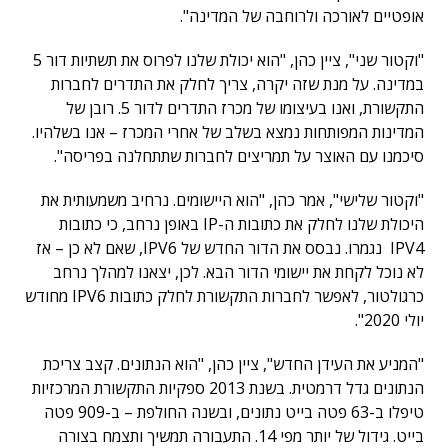
אופטיים לאורכה ולרוחבה של המדינה".
"וקטור שני", ציין כהן, "הוא יכולת שלנו לפרוס את תשתיות דור 5
במדינה. על מנת שזה יקרה, צריך לחלק את התדרים לחברות
התקשורת, ואנו בעיצומו של מכרז התדרים לדור 5. רובן של
המדינות המפותחות נמצא בשלב של אחרי המכרז – אנו בשלהיו.
סיכמנו עם האוצר על תמריצים לחברות שתתחלנה בפריסה".
"וקטור שלישי", אמר כהן, "הוא היישומים. נרחיב משמעותית את
היכולת שלנו לחלק את כתובות ה-IP באופן נרחב, כי כתובות
IPV4 נגמרו. נבסס את הדור החדש של IPV6, שאם לא כן – אז
לא נוכל לקחת את יישומי הדור הבא. לכן, יצאנו למהלך נרחב
כרגולטור, לאפשר לחברות התקשורת לחלק כתובות IPV6 מחודש
יולי 2020".
"המניע את העידן החדש", ציין כהן, "הוא הנתונים. קצב צריכת
הנתונים גדל דרמטית. בשנת 2013 ספקיות התקשורת המרכזיות
טיפלו ב-63 פטה בייט נתונים, ובשנה החולפת – ב-909 פטה
בייט. גידול של יותר מפי 14. התעבורה תמשיך ותצמח בצורה