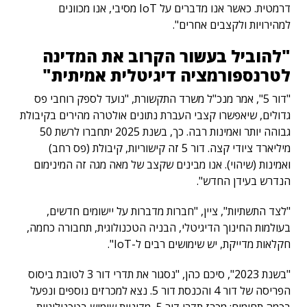
דרמטית. כאשר אנו מדברים על IoT מסיבי, אנו מכוונים
למהירויות ולקצבים אחרים".
"להוביל בעשור הקרוב את המדינה
לטרנספורמציה דיגיטלית אמיתית"
"דור 5", אמר מנכ"ל משרד התקשורת, "נועד לספק רוחבי פס
גדולים, שיאפשרו קצבי העברת נתונים אולטרה מהירים בקיבולת
גבוהה יותר ואמינות רבה. כך, בשנת 2025 יתחברו לרשת 50
מיליארד ציודי קצה. דור 5 זה קישוריות, קיבולת (פס רחב)
ואמינות (שיהוי). אנו מבינים שקצב של מאה מגה זה המינימום
הנדרש בעידן החדש".
"לצד התשתיות", ציין, "חברות מדברות על יישומים חדשים,
בעולמות החינוך הדיגיטלי, הבניה הטכנולוגית, תחבורה כחמה,
חקלאות מדייקת, יש שימושים רבים ל-IoT".
"בשנת 2023", סיכם כהן, "נסגור את תדרי דור 3 לטובת ביסוס
הפריסה של דור 4 והכנסת דור 5. נצא למכרזים נוספים ונפעל