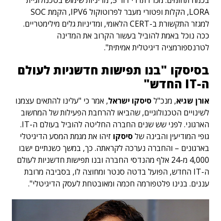
בכמה תחומים: מכרז תדרי דור 5, מדיניות שימוש בטכנולוגיית
LORA, הקלות ופטורי מעבר לפרוטוקול IPV6, הקמת SOC
למגזר התקשורת ב-CERT הלאומי, ומדיניות גלים מילימטריים.
ככה נוכל באמת להוביל בעשור הקרוב את המדינה
לטרנספורמציה דיגיטלית אמיתית".
בסיסקו "בנו תפישות חדשניות לעולם
ה-IT החדש"
אורן שגיא
, מנכ"ל
סיסקו ישראל
, אמר כי "עלינו להתאים עצמנו
לשינויים הטכנולוגיים, שהביאו להרחבת הפעילות של המחשוב
הארגוני. לפני שש שנים החברה החליטה להוביל בעולם ה-IT.
גופי המודיעין והבינה של
סיסקו
זיהו את מגמת המסע הדיגיטלי
בארגונים – והחברה נערכה לקראתה. כך, במשך כשנתיים ישבו
4,000 מ-24 אלף מהנדסי החברה ובנו תפישות חדשניות לעולם
ה-IT החדש, הפועל בדטה סנטר ומחוצה לו, בסביבה מרובת
עננים. בנינו פלטפורמה חכמה ומאובטחת לעסק הדיגיטלי".