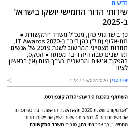
חדשות
שירותי הדור החמישי יושקו בישראל
ב-2025
כך בישר נתי כהן, מנכ''ל משרד התקשורת ●
תת-אלוף (מיל') כהן דיבר ב-IT Awards 2020,
תחרות מצטייני המחשוב לשנת 2019 של אנשים
ומחשבים שבה היה דובר מפתח ● הטקס,
בהפקת אנשים ומחשבים, נערך היום (א') בראשון
לציון
יוסי הטוני
16/02/2020 12:47
השתתף בהכנת הידיעה: יהודה קונפורטס.
"אנו מקווים ששנת 2020 תהא השנה הראשונה בה נפרוס דור
את תשתיות דור 5. במחצית העשור נשיק את יישומי הדור
החמישי", כך אמר
נתי כהן
, מנכ"ל
משרד התקשורת
.