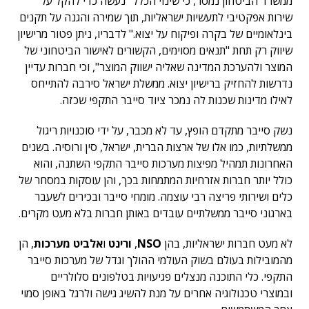
ממשרד הביטחון נמסר, כי שינוי הכלל "נעשה כדי להקל על
שירות אפקטיבי לתעשיות ישראליות, תוך שמירה והגנה על תקנים
בינלאומיים של בקרה ופיקוח על יצוא." לדבריו, ניתן פטור מרישיון
שיווק רק תחת "תנאים מסוימים, הקשורים לאישור הביטחוני של
המוצר ולהערכת המדינה שאליה ישווק המוצר", וכי חברות עדיין
נדרשות להחזיק ברישיון יצוא. ממשלת ישראל סירבה להתייחס
לאילו מדינות שכנות לה נמכר ציוד סייבר התקפי שכזה.
נשק סייבר מתקדם הופץ, עד לא מכבר, על ידי סוכנויות ריגול
ממשלתיות, כמו אלו של ארצות הברית, ישראל, סין ורוסיה. בשנים
האחרונות תמהיל מפיצות מערכות סייבר התקפי השתנה, והוא
כולל יותר חברות אזרחיות המתמחות בכך, והן עוסקות במסחר של
כלים ושירותי פריצה רבי עוצמה. מומחי סייבר ובכירים לשעבר
בארגוני סייבר ממשלתיים עובדים באותן חברות בלא מעט מקרים.
לא מעט חברות ישראליות, בהן
NSO
,
ורינט
ו
אלביט מערכות
, הן
מהמובילות בעולם בשוק העולמי ההולך וגדל של מערכות סייבר
התקפי. כלי התוכנה מנצלים פגיעויות בטלפונים סלולריים
ובמוצרי טכנולוגיה אחרים על מנת להשיג גישה ולרגל באופן סמוי