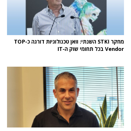
מחקר STKI השנתי: וואן טכנולוגיות דורגה כ-TOP
Vendor בכל תחומי שוק ה-IT