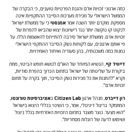
כמה ארגוני זכויות אדם והגנת הפרטיות טוענים, כי הבקרה של
הממשל הישראלי על מכירת מערכות הסייבר ההתקפיות אינה
מספקת. מוקדם יותר השנה אמר
אמנסטי
כי על ממשלת ישראל
לנקוט קו נוקשה יותר נגד רישיונות יצוא שהביאו להפרות של
זכויות אדם. ממשלת ישראל סירבה להתייחס להאשמות הללו. על
פי אותם ארגונים, עם לקוחות נשק הסייבר ההתקפי הישראלי
נמנות כמה משכנותיה, בהן סעודיה ואיחוד האמירויות.
דייוויד קיי
, הנשיא המיוחד של האו"ם לנושא חופש הביטוי, מתח
ביקורת על שליטתה של ישראל בתחום הכרוך בהפרת סודיות,
וקרא "להתנות את כל מכירות נשק הסייבר, תוך בקרה על תחום
זכויות אדם".
רון דייברט
, מנהל ארגון
Citizen Lab
ב
אוניברסיטת טורונטו
,
המתמקד בריגול דיגיטלי, אמר, כי השינוי בכללי היצוא בישראל
"הוא מצער. נוצר משבר בתחום הזכויות האזרחיות בגלל ניצול
ושימוש לרעה של רוגלות מסחריות".