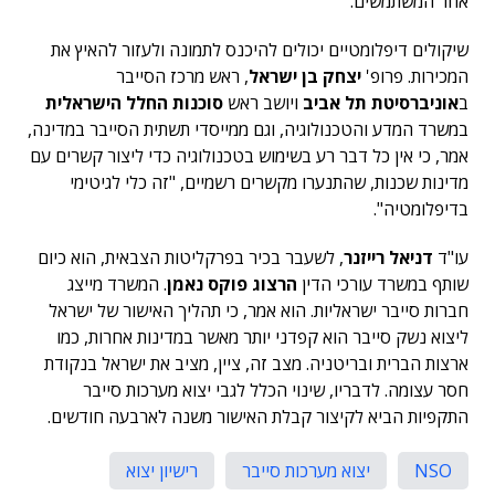
אחר המשתמשים.
שיקולים דיפלומטיים יכולים להיכנס לתמונה ולעזור להאיץ את
המכירות. פרופ'
יצחק בן ישראל
, ראש מרכז הסייבר
ב
אוניברסיטת תל אביב
ויושב ראש
סוכנות החלל הישראלית
במשרד המדע והטכנולוגיה, וגם ממייסדי תשתית הסייבר במדינה,
אמר, כי אין כל דבר רע בשימוש בטכנולוגיה כדי ליצור קשרים עם
מדינות שכנות, שהתנערו מקשרים רשמיים, "זה כלי לגיטימי
בדיפלומטיה".
עו"ד
דניאל רייזנר
, לשעבר בכיר בפרקליטות הצבאית, הוא כיום
שותף במשרד עורכי הדין
הרצוג פוקס נאמן
. המשרד מייצג
חברות סייבר ישראליות. הוא אמר, כי תהליך האישור של ישראל
ליצוא נשק סייבר הוא קפדני יותר מאשר במדינות אחרות, כמו
ארצות הברית ובריטניה. מצב זה, ציין, מציב את ישראל בנקודת
חסר עצומה. לדבריו, שינוי הכלל לגבי יצוא מערכות סייבר
התקפיות הביא לקיצור קבלת האישור משנה לארבעה חודשים.
NSO
יצוא מערכות סייבר
רישיון יצוא