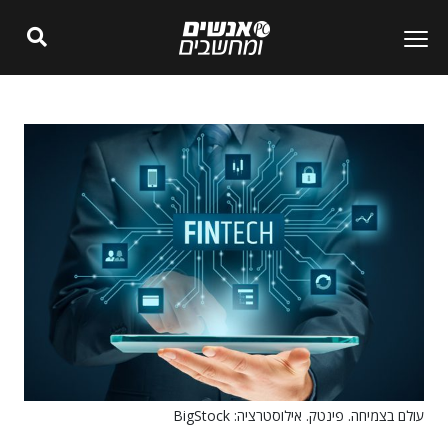
עולם בצמיחה. פינטק. אילוסטרציה: BigStock