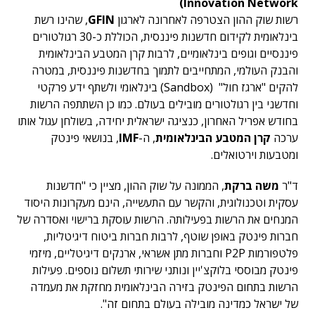
Innovation Network)
רשות שוק ההון הצטרפה לאחרונה לארגון
GFIN
, שהינו רשת
בינלאומית לקידום חדשנות פיננסית, הכוללת כ-30 רגולטורים
פיננסיים וגופים בינלאומיים, לרבות קרן המטבע הבינלאומית
והבנק העולמי, המתחייבים לתמוך בחדשנות פיננסית, במטרה
להקים "ארגז חול" (Sandbox) בינלאומי ולשתף ידע פרקטי
וחדשני בין רגולטורים מובילים בעולם. כמו כן השתתפה הרשות
בחודש אפריל האחרון, כנציגה ישראלית יחידה, בשולחן עגול אותו
ערכה
קרן המטבע הבינלאומית
, ה-
IMF
, בנושאי פינטק
ומטבעות וירטואלים.
ד"ר
משה ברקת
, הממונה על שוק ההון, מציין כי "חדשנות
עסקית וטכנולוגית, והקשר עם התעשייה, הינם מעקרונות היסוד
המנחים את הרשות בפעילותה. הרשות עוסקת ברישוי ואסדרה של
חברות פינטק באופן שוטף, לרבות חברות ביטוח דיגיטליות,
פלטפורמות P2P וחברות מתן אשראי, ארנקים דיגיטליים, מיזמי
פינטק מבוססי בלוקצ'יין ונותני שירותי תשלום נוספים. פעילות
הרשות בתחום הפינטק בזירה הבינלאומית מחזקת את מעמדה
של ישראל כמדינה מובילה בעולם בתחום זה".