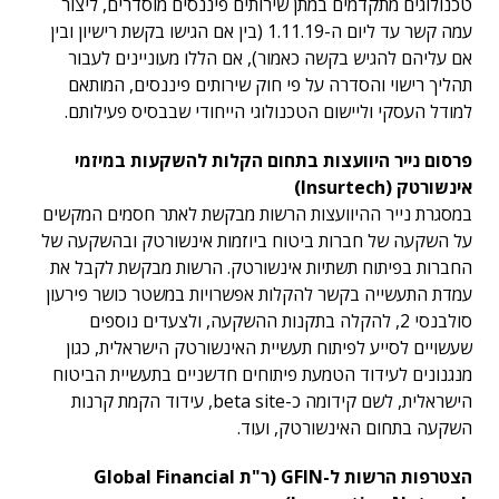
טכנולוגים מתקדמים במתן שירותים פיננסים מוסדרים, ליצור
עמה קשר עד ליום ה-1.11.19 (בין אם הגישו בקשת רישיון ובין
אם עליהם להגיש בקשה כאמור), אם הללו מעוניינים לעבור
תהליך רישוי והסדרה על פי חוק שירותים פיננסים, המותאם
למודל העסקי וליישום הטכנולוגי הייחודי שבבסיס פעילותם.
פרסום נייר היוועצות בתחום הקלות להשקעות במיזמי
אינשורטק (Insurtech)
במסגרת נייר ההיוועצות הרשות מבקשת לאתר חסמים המקשים
על השקעה של חברות ביטוח ביוזמות אינשורטק ובהשקעה של
החברות בפיתוח תשתיות אינשורטק. הרשות מבקשת לקבל את
עמדת התעשייה בקשר להקלות אפשרויות במשטר כושר פירעון
סולבנסי 2, להקלה בתקנות ההשקעה, ולצעדים נוספים
שעשויים לסייע לפיתוח תעשיית האינשורטק הישראלית, כגון
מנגנונים לעידוד הטמעת פיתוחים חדשניים בתעשיית הביטוח
הישראלית, לשם קידומה כ-beta site, עידוד הקמת קרנות
השקעה בתחום האינשורטק, ועוד.
הצטרפות הרשות ל-GFIN (ר"ת Global Financial