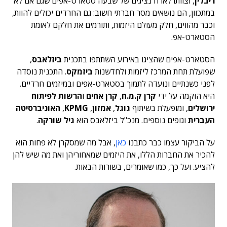
ריבלין
, וצוותו לארח נציגים של שבעה סטארט-אפים שגם אם לא
במתכוון, הם נושאים מסר חברתי חשוב: גם החרדים יכולים להוות,
וכבר מהווים, חלק מעולם היזמות, ותורמים את חלקם לאומת
הסטארט-אפ.
הסטארט-אפים שהציגו באירוע השתתפו בתכנית
ביזלאבס
,
שפועלת תחת המרכז ליזמות ולחדשנות
ביזמקס
. התכנית נוסדה
לפני כשנתיים ונועדה לתמוך בסטארט-אפים ובמיזמים חרדיים.
היא הוקמה על ידי
קרן ק.מ.ח
,
קרן אחים
ו
הרשות לפיתוח
ירושלים
, ומופעלת בשיתוף
גוגל
,
אמזון
,
KPMG
,
האוניברסיטה
העברית
וגופים נוספים. מנכ"ל ביזלאבס הוא
גיל שורקה
.
על הביקור עצמו כבר כתבנו
כאן
, אבל מה שמסקרן לא פחות הוא
להכיר את החברות הללו, את היזמים שמאחוריהן ואת מה שיש להן
להציע. ועל כך, כמו שאומרים, בשורות הבאות.