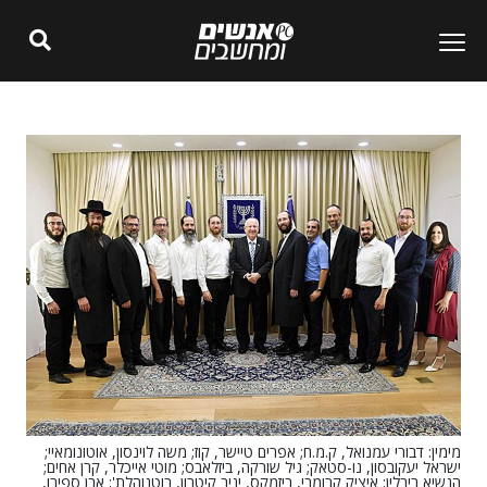
מימין: דבורי עמנואל, ק.מ.ח; אפרים טיישר, קוז; משה לוינסון, אוטונומאיי;
ישראל יעקובסון, נו-סטאק; גיל שורקה, ביזלאבס; מוטי אייכלר, קרן אחים;
הנשיא ריבלין; איציק קרומבי, ביזמקס, יניב קיטרון, בוטנוהלת'; אבן ספירו,