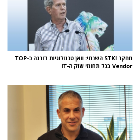
מחקר STKI השנתי: וואן טכנולוגיות דורגה כ-TOP
Vendor בכל תחומי שוק ה-IT