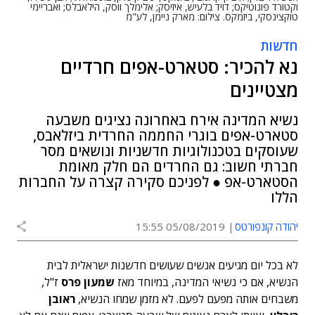
וקטורד פונוטיקס; דויד בלעיש, איזיסק; אלימלך ווסק, הילאבלס; ואבריימי
טוקצינסקי, ביזמקס. צילום: מארק ניימן, לע"מ
חדשות
נא להכיר: סטארט-אפים חרדיים
מצטיינים
נשיא המדינה אירח באחרונה נציגים משבעה
סטארט-אפים בוגרי החממה החרדית ביזלאבס,
שעוסקים בטכנולוגיות חדשניות ונושאים מסר
חברתי חשוב: גם החרדים הם חלק מאומת
הסטארט-אפ ● לפניכם סקירה קצרה על החברות
הללו
יהודה קונפורטס
05/08/2019 15:55
לא בכל יום מגיעים אנשים שעושים חדשנות ישראלית לבית
הנשיא, אם כי נשיאי המדינה, במיוחד מאז
שמעון פרס
ז"ל,
משבחים אותה מפעם לפעם. לא מזמן שמחו הנשיא,
ראובן