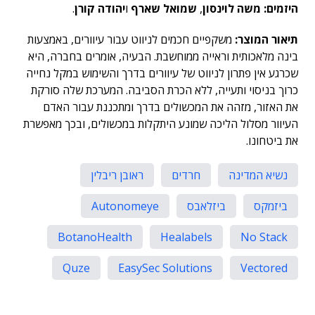
היזמים: משה לוינסון
,
שמואל שארף
ו
יהודה קורן
.
תיאור המוצר:
משקפיים חכמים לניווט עבור עיוורים, באמצעות
בינה מלאכותית וראייה ממוחשבת. הבעיה, אומרים בחברה, היא
שכרגע אין פתרון לניווט של עיוורים בדרך והשימוש במקל נחייה
כרוך בניסוי ותעייה, ללא הכרת הסביבה. המערכת שלה סורקת
את האזור, מזהה את המכשולים בדרך ומתכננת עבור האדם
העיוור מסלול הליכה שמונע היתקלות במכשולים, ובכך מאפשרת
את ביטחונו.
נשיא המדינה
חרדים
ראובן ריבלין
ביזמקס
ביזלאבס
Autonomeye
BotanoHealth
Healabels
No Stack
Quze
EasySec Solutions
Vectored