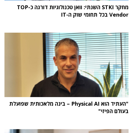
מחקר STKI השנתי: וואן טכנולוגיות דורגה כ-TOP
Vendor בכל תחומי שוק ה-IT
"העתיד הוא Physical AI – בינה מלאכותית שפועלת
בעולם הפיזי"