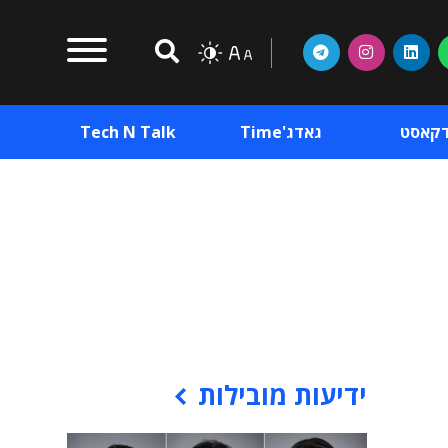
דקאסט
גאדג'Time
Tech N Talk
וכן פרסומי
תוכן פרסומי
וכן פרסומי
ידיעות מובילות