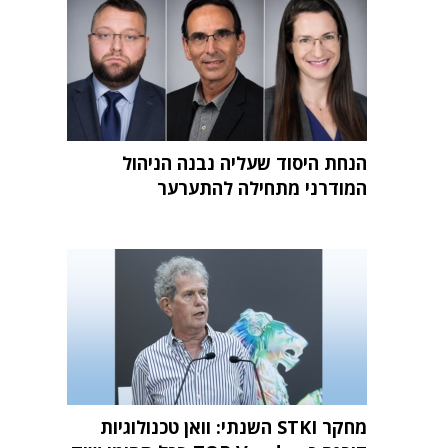
הנחת היסוד שעליה נבנה הניהול
המודרני מתחילה להתערער
מחקר STKI השנתי: וואן טכנולוגיות