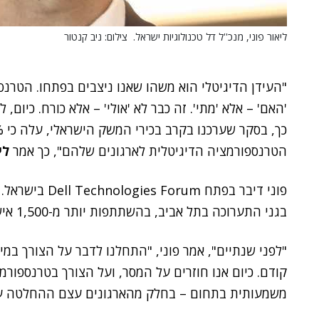
ליאור פוני, מנכ''ל דל טכנולוגיות ישראל. צילום: ניב קנטור
"העידן הדיגיטלי הוא משהו שאנו ניצבים בפתחו. הטרנ
'האם' – אלא 'מתי'. זה כבר לא 'אולי' – אלא כורח. כיום
הטרנספורמציה הדיגיטלית לארגונים שלהם", כך אמר
לי
פוני דיבר בפתח Dell Technologies Forum בישראל. הכנס, בהפקת
בגני התערוכה בתל אביב, בהשתתפות יותר מ-1,500 איש, לקוחות החברה ושותפיה העסקיים.
"לפני שנתיים", אמר פוני, "התחלנו לדבר על הצורך במימ
קודם. כיום אנו חוזרים על המסר, ועל הצורך בטרנספורמ
משמעותית בתחום – בחלק מהארגונים עצם ההחלטה על 