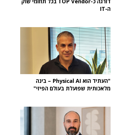
דורגה כ-TOP Vendor בכל תחומי שוק
ה-IT
"העתיד הוא Physical AI – בינה
מלאכותית שפועלת בעולם הפיזי"