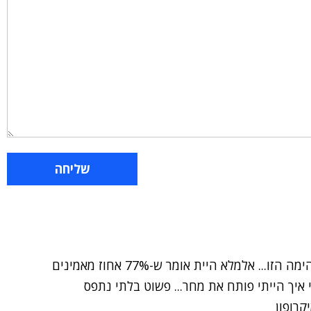
וואו, ממש העפת לנו את הפוני עם התובנה המדהימה הזו... אלמלא היית אומר ש-77% אחוז מאמינים
איך הייתי פותח את מחר... פשוט בלתי נתפס
רופון