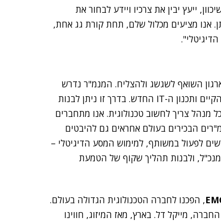
וון, ייעץ יבין את צרכיו ויידע לבחור את
. אנו מציעים מכלול שלם, תחת קורת גג אחת,
הדיגיטלי".
ל ארגון השואף לשגשג ולהצליח. המנמ"ר נדרש
לבנות את האיזון בין ציפיות ההנהלה, מגבלות התקציב הקיים ותכנון ה-IT החדש. בדרך זו ניתן לבנות
עם כישרון וחדשנות. כל חברה כיום היא חברת IT, כל מנהל צריך לחשוב טכנולוגית. אנו מתחברים
ות של הארגון. על פי גרטנר, 84% מהמנמ"רים הבכירים בעולם אחראים גם להיבטים
רשים לפעול במשותף, למימוש המסע הדיגיטלי –
המנכ"ל, ולבנות תהליך שקוף של הטמעת
EM
, הפכנו לחברה הטכנולוגית הגדולה בעולם.
חברה, מייקל דל. בארץ, מאז המיזוג, חווינו