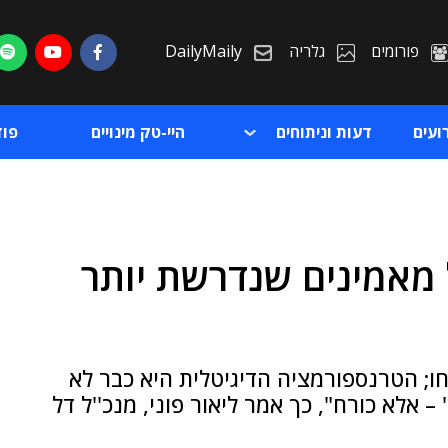
פורומים
גלריה
DailyMaily
ועים
דעות וניתוחים
היי-טק מינויים
פו
אל מאמינים שנדרשת יותר
ת
ת
חו; הטרנספורמציה הדיגיטלית היא כבר לא
 – אלא כורח", כך אמר ליאור פוני, מנכ''ל דל