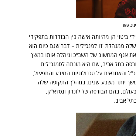
ניב פאר
י ביטוי הן מהיותה אישה בין הבודדות בתפקידי
מפתח בעולם המחשוב הישראלי בתקופתה, והן במעבר שלה ממנהלת IT למנכ"לית – דבר שגם כיום הוא
מה את אגף המחשוב של השב"כ וניהלה אותו במשך
 מכן היא עברה לבורסה בתל אביב, שם היא מונתה לסמנכ"לית
"ל והאחראית על טכנולוגיות המידע והתפעול,
ה במשך יותר משבע שנים. במהלך התקופה שלה
ולם, בהם הבורסה של לונדון ונסדא"ק,
תל אביב.