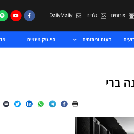
פורומים
גלריה
DailyMaily
ועים
דעות וניתוחים
היי-טק מינויים
פו
ה ברי
ת
ת