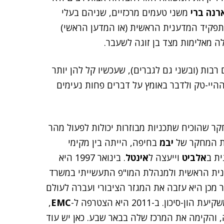
רנה ברי
משני טעמים מרכזיים, שניהם בעלי
פקיד המדענית הראשית (או המדען הראשי)
ה מאלימות מצד בן זוגה לשעבר.
בות (ובשני גם לגברים), שעכשיו קל להן יותר
היי-טק ולדבר באומץ על דברים פחות נעימים
 שהוכיח שתכניות מבוזרות יכולות לפעול מהר
ות המחקר של
יבמ
בחיפה, הייתה בין מקימי
ית ב
אלביט
וייעצה ל
אינטל
. בינואר 1997 היא
נית הראשית ולמנהלת המו"פ התעשייתי במשרד
הכלכלה והתעשייה). 3.5 שנים לאחר מכן היא עזבה את המגזר הציבורי ועברה לעולם
ון-סיכון. ב-2011 היא הצטרפה ל-
EMC
,
 והקימה את המרכז שלה בבאר שבע. כאן יש עוד