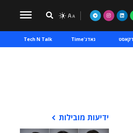
דקאסט
גאדג'Time
Tech N Talk
וכן פרסומי
תוכן פרסומי
וכן פרסומי
ידיעות מובילות