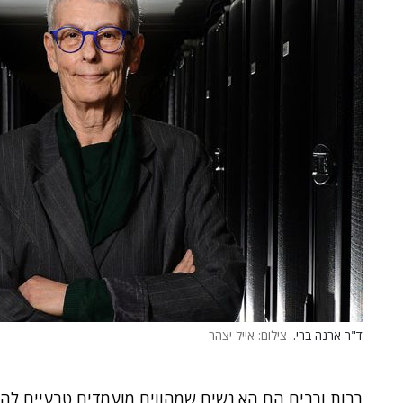
ד"ר ארנה ברי.
צילום: אייל יצהר
רבות ורבים הם הא.נשים שמהווים מועמדים טבעיים לה