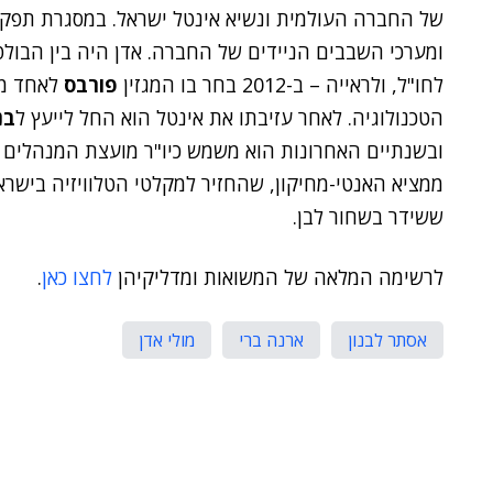
של החברה העולמית ונשיא אינטל ישראל. במסגרת תפקיד
ומערכי השבבים הניידים של החברה. אדן היה בין הבו
לחו"ל, ולראייה – ב-2012 בחר בו המגזין
פורבס
לאחד מע
הטכנולוגיה. לאחר עזיבתו את אינטל הוא החל לייעץ ל
בנ
ובשנתיים האחרונות הוא משמש כיו"ר מועצת המנהלים של
ממציא האנטי-מחיקון, שהחזיר למקלטי הטלוויזיה בישרא
ששידר בשחור לבן.
לרשימה המלאה של המשואות ומדליקיהן
לחצו כאן
.
אסתר לבנון
ארנה ברי
מולי אדן