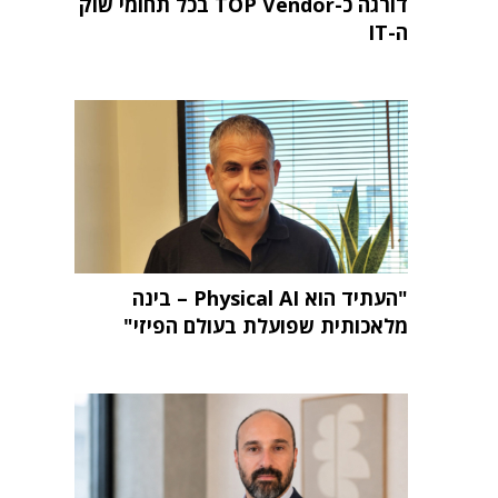
דורגה כ-TOP Vendor בכל תחומי שוק
ה-IT
"העתיד הוא Physical AI – בינה
מלאכותית שפועלת בעולם הפיזי"