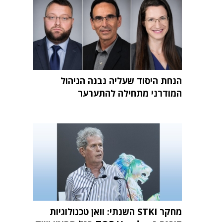
הנחת היסוד שעליה נבנה הניהול
המודרני מתחילה להתערער
מחקר STKI השנתי: וואן טכנולוגיות