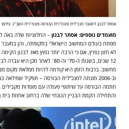
אסתר לבנון. לשעבר מנכ"לית ומנמ"רית הבורסה ומנמ"רית השב"כ. צילום: י
מועמדים נוספים: אסתר לבנון
– החלוציות שלה באה ליד
לא חזון נפרץ, אם כי הרבה יותר נפוץ מאז. לבנון הקי
12 שנים, בשנות ה-70' וה-80'. לאחר
מחשוב. ברבות הזמן היא קודמה להיות ממלאת מקום מנכ
וב-2006 מונתה למנכ"לית הבורסה – תפקיד שמילא
חתמה הבורסה על שיתופי פעולה עם מוסדות מקבילים בע
והתחילה הקמת הבניין הנוכחי שלה ברחוב אחוזת בית ב