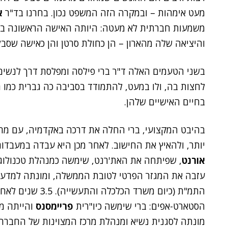
מעט אימהות – ובמקרה הזה המשפט נכון. בחרנו בד"ר
א
משמעות חברתית לא מעטה: היותה האישה הראשונה בת
והיציאה שלה מהארון – הן כחולת סרטן והן כאישה שסבל
בשני הטעמים האלה ד"ר ברי פילסה ומפלסת דרך לנשים ר
לחצות בה, ולו במעט, להתמודד בסביבה כה גברית כמו ה
בחיים האישיים שלהן.
בהיבט המקצועי, ברי החלה את דרכה באקדמיה, עם מחקר
יותר, ולהאיץ את החישוב. לאחר מכן היא עבדה במעבד
אורנט
, שפיתחה את האת'רנט, שימשה כמנהלת טכנולוג
עזבה את המגזר הפרטי לטובת הממשלה, ומונתה למדע
התמ"ת (כיום משרד 
הסטארט-אפים: ברי שימשה כיו"רית
פריימסנס
והייתה משקיעת ה
מונתה לסגנית נשיא ומנהלת מרכז המצוינות של החברה,