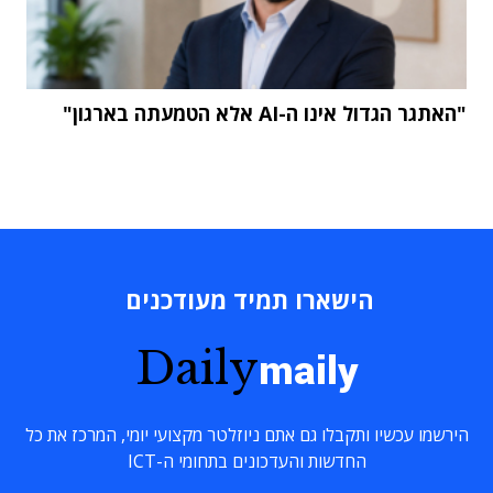
"האתגר הגדול אינו ה-AI אלא הטמעתה בארגון"
הישארו תמיד מעודכנים
Daily
maily
הירשמו עכשיו ותקבלו גם אתם ניוזלטר מקצועי יומי, המרכז את כל
החדשות והעדכונים בתחומי ה-ICT