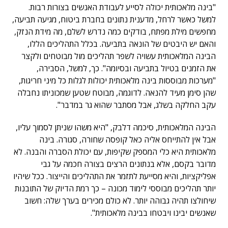
"בינה מלאכותית יכולה לסייע לעבודת האנשים בצורות רבות.
למשל כאשר לרחל, מדענית נתונים בחברת ביטוח, מגיעה תביעה,
מחפשים מילת מפתח, בודקים כמה נדרש לשלם, מה מידת הנזק,
והאם יש היבטים של הונאה בתביעה. בכלל התהליכים הללו,
הבינה המלאכותית עשויה לשפר תהליכים מול מבוטחים ולקצר
את הזמנים בטיול בתביעה ובסיומה". כך, למשל, הסבירה,
"מערכות מבוססות בינה מלאכותית יכולות לגלות כל מיני חריגות,
שהן סימן מעיד להנאה. לדוגמה, מבוטח שטען שמכוניתו נחבלה
עקב החלקה בשלג, אבל מסתבר שהוא גר במדבר".
הבינה המלאכותית, סיכמה דלבק, "היא משהו שניתן לסמוך עליו,
אבל אין להתייחס אליה כאל קופסה שחורה, סגורה. בינה
מלאכותית היא כלי המספק שקיפות, עם יכולת הסברה והבנה. לא
מדובר בקסם, אלא בנתונים הרצים בצורה חכמה על גבי
אפליקציות, והיא מסייעת לתזמר את התהליכים והייצור. ככל שיהיו
יותר תהליכים מבוססי לימוד מכונה – כך רמת הדיוק של התובנות
שיחולצו תהיה גבוהה יותר. לא כולם מכירים בערך שלה: חשוב
שאנשים יבינו ויבטחו בבינה מלאכותית".