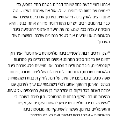
אנחנו רוצי לדעת כמה שיותר דברים בטרם החל במסע, כדי
לצמצם את כמות הזיגזוגים. יש לשאול את עצמכם באיזו שיטה
אתם רוצים לאמץ בינה מלאכותית בארגון. אנו ביבמ עשינו זאת
כבר בארגונים רבים. יש לנו מתודולוגיה סדורה אותה בנינו, והיא
הוכיחה עצמה ככזו שמשיגה את היעד הארגוני להטמעת בינה
מלאכותית. אנו יודעים איך לטפל בנתונים שלכם ובתשתיות של
הארגון".
"ישנן דרכים רבות להטמיע בינה מלאכותית בארגונים", אמר חזן,
"היום יש בלבול סביב התחום: אנשים מתבלבלים בין פתרונות
קוגנטיביים, ביג דטה ולימוד מכונה. אנו מציעים פלטפורמת בינה
מלאכותית מוכחת, מבוססת כלים ויכולות של לימוד מכונה, ניתוח
שפה טבעית, גם בעברית. זאת, על מנת לחלץ תובנות משמעותיות
מנתוני הארגון ולהפוך אותם לכלי משמעותי עם ערך לארגון, עם
יכולת לענות בכל מקום בו יכולת של בן אנוש, בהיבטים של טעות,
מהירות תגובה והיקף הנתונים המטופל". חזן סיכם באומרו כי
"השימוש בבינה מלאכותית יסייע להשגת היעדים העסקיים
והתפעוליים בארגון. אפשר להשיג קידמה מבוססת בינה
מלאכותית – אבל נדרש לעשות זאת בצורה חכמה".