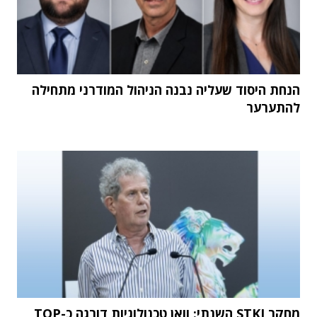
הנחת היסוד שעליה נבנה הניהול המודרני מתחילה
להתערער
מחקר STKI השנתי: וואן טכנולוגיות דורגה כ-TOP