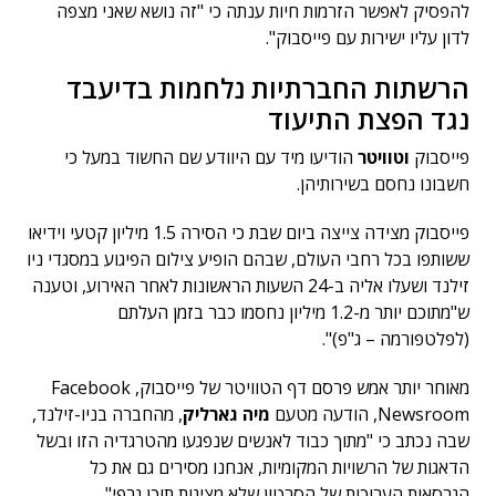
להפסיק לאפשר הזרמות חיות ענתה כי "זה נושא שאני מצפה
לדון עליו ישירות עם פייסבוק".
הרשתות החברתיות נלחמות בדיעבד
נגד הפצת התיעוד
פייסבוק
וטוויטר
הודיעו מיד עם היוודע שם החשוד במעל כי
חשבונו נחסם בשירותיהן.
פייסבוק מצידה צייצה ביום שבת כי הסירה 1.5 מיליון קטעי וידיאו
ששותפו בכל רחבי העולם, שבהם הופיע צילום הפיגוע במסגדי ניו
זילנד ושעלו אליה ב-24 השעות הראשונות לאחר האירוע, וטענה
ש"מתוכם יותר מ-1.2 מיליון נחסמו כבר בזמן העלתם
(לפלטפורמה – ג"פ)".
מאוחר יותר אמש פרסם דף הטוויטר של פייסבוק, Facebook
Newsroom, הודעה מטעם
מיה גארליק
, מהחברה בניו-זילנד,
שבה נכתב כי "מתוך כבוד לאנשים שנפגעו מהטרגדיה הזו ובשל
הדאגות של הרשויות המקומיות, אנחנו מסירים גם את כל
הגרסאות הערוכות של הסרטון שלא מציגות תוכן גרפי".