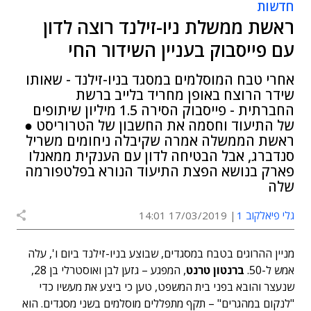
חדשות
ראשת ממשלת ניו-זילנד רוצה לדון
עם פייסבוק בעניין השידור החי
אחרי טבח המוסלמים במסגד בניו-זילנד - שאותו
שידר הרוצח באופן מחריד בלייב ברשת
החברתית - פייסבוק הסירה 1.5 מיליון שיתופים
של התיעוד וחסמה את החשבון של הטרוריסט ●
ראשת הממשלה אמרה שקיבלה ניחומים משריל
סנדברג, אבל הבטיחה לדון עם הענקית ממאנלו
פארק בנושא הפצת התיעוד הנורא בפלטפורמה
שלה
גלי פיאלקוב 1
17/03/2019 14:01
מניין ההרוגים בטבח במסגדים, שבוצע בניו-זילנד ביום ו', עלה
אמש ל-50.
ברנטון טרנט
, המפגע – גזען לבן ואוסטרלי בן 28,
שנעצר והובא בפני בית המשפט, טען כי ביצע את מעשיו כדי
"לנקום במהגרים" – תקף מתפללים מוסלמים בשני מסגדים. הוא