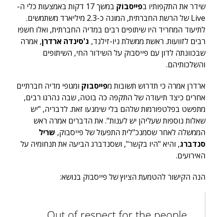
שידר את התקפותיו ב
פייסבוק
במשך 17 דקות באמצעות כלי ה-
Live של הרשת החברתית, המונה כ-2.3 מיליארד משתמשים.
לתיעוד המחריד היו שיתופים רבים במדיה החברתית, ואלו חשפו
רבים לזוועות. ראשת ממשלת ניו-זילנד,
ג'סינדה ארדרן
, אמרה
שבכוונתה לדון עם פייסבוק על השידור החי, השיתופים
והשלכותיהם.
ארדרן אמרה כי תדרוש תשובות מ
פייסבוק
ומגופי מדיה חברתיים
אחרים כיצד תיעודה של התקפה כה בוטה, שבה נהרגו רבים,
מתפשט בפלטפורמות שלהם בלי שימנעו זאת. לדבריה, "יש
שאלות נוספות שעליהן יש לענות". את הדברים אמרה ראש
הממשלה לאחר שסמנכ"לית התפעול של פייסבוק,
שריל
סנדברג
, והיא "היו בקשר", ושסנדברג הביעה את תנחומיה על
האירועים.
הנה הקישור להטמעת הציוץ של פייסבוק בנושא:
Out of respect for the people