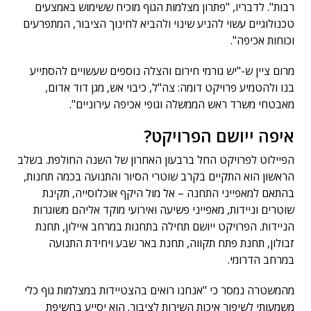
רבות". לדבריו, "פתרון מצלמות הגוף מוכיח ששימוש באמצעים
טכנולוגיים עשוי להניע שינוי ולהביא לחינוך הציבור, המתפרעים
וכוחות אכיפה".
מרום ציין ש-"יש גורמי חירום והצלה נוספים שעשויים להסתייע
בנו ולהטמיע פרויקט דומה: צה"ל, כיבוי אש, מגן דוד אדום,
מאבטחי משרד ראש הממשלה וגופי אכיפה עירוניים".
איפה ייושם הפרויקט?
הפיילוט לפרויקט החל ברבעון האחרון של השנה החולפת. בשלב
הראשון הוא התקיים בקרב שוטרי הסיור והתנועה בכמה תחנות,
בהתאם למאפייני התחנה – אל מול היקף אוכלוסייה, תקינת
שוטרים וניידות, מאפייני פשיעה ואירועי מוקד אליהם משוגרות
הניידות. הפרויקט ייושם תחילה בתחנות במרחב איילון, תחנת
זבולון, תחנת פתח תקווה, תחנת באר שבע ויחידת התנועה
במרחב הדרומי.
מהמשטרה נמסר כי "אנחנו רואים בהצטיידות במצלמות גוף כלי
משמעותי לשיפור איכות השירות לציבור. הוא יסייע בחשיפת