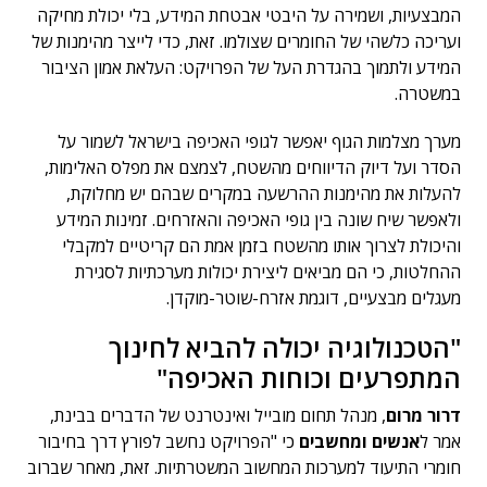
המבצעיות, ושמירה על היבטי אבטחת המידע, בלי יכולת מחיקה
ועריכה כלשהי של החומרים שצולמו. זאת, כדי לייצר מהימנות של
המידע ולתמוך בהגדרת העל של הפרויקט: העלאת אמון הציבור
במשטרה.
מערך מצלמות הגוף יאפשר לגופי האכיפה בישראל לשמור על
הסדר ועל דיוק הדיווחים מהשטח, לצמצם את מפלס האלימות,
להעלות את מהימנות ההרשעה במקרים שבהם יש מחלוקת,
ולאפשר שיח שונה בין גופי האכיפה והאזרחים. זמינות המידע
והיכולת לצרוך אותו מהשטח בזמן אמת הם קריטיים למקבלי
ההחלטות, כי הם מביאים ליצירת יכולות מערכתיות לסגירת
מעגלים מבצעיים, דוגמת אזרח-שוטר-מוקדן.
"הטכנולוגיה יכולה להביא לחינוך
המתפרעים וכוחות האכיפה"
דרור מרום
, מנהל תחום מובייל ואינטרנט של הדברים בבינת,
אמר ל
אנשים ומחשבים
כי "הפרויקט נחשב לפורץ דרך בחיבור
חומרי התיעוד למערכות המחשוב המשטרתיות. זאת, מאחר שברוב