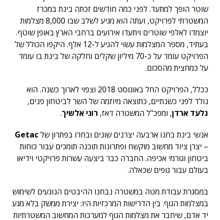
שוטר הופך למתעד. לפני כמה חודשים זכתה בינת במכרז
המשטרתי לפרויקט, ועתה הוא מגיע לשלב שבו 8,000 מצלמות
יוצמדו לאלפי שוטרים ויתעדו אירועים ברחבי הארץ באופן שוטף.
בעתיד, מספר המצלמות עשוי להגיע ל-12 אלף. היקפו הכולל של
הפרויקט עומד על כ-70 מיליון שקלים וחלקה של בינת בו עומד
על כמחצית מהסכום.
ככלל, הפרויקט החל באוגוסט 2018 וצפוי לארוך כשנה. הוא
נולד לפני כשנתיים, כתוצאה מיוזמה של השר לביטחון פנים,
גלעד ארדן
, ומפכ"ל המשטרה דאז,
רוני אלשיך
.
אנשי בינת בחנו ארבעה יצרנים שונים ובחרו בפתרון של
Getac
– יצרן ציוד מחשוב מוקשח ופתרונות תוכנה תומכים עבור כוחות
ביטחון וגורמי אכיפה. החברה כבר ביצעה עשרות פרויקטי וידיאו
בעולם עבור גופים שכאלה.
במסגרת עבודת מטה במשטרה נבחנו ההיבטים הנוגעים לשימוש
במצלמות הגוף. בין הדרישות המרכזיות היו: יצירת ממשק בלא מגע
יד אדם, שיחבר את מצלמות הגוף למערכות המחשוב המשטרתיות