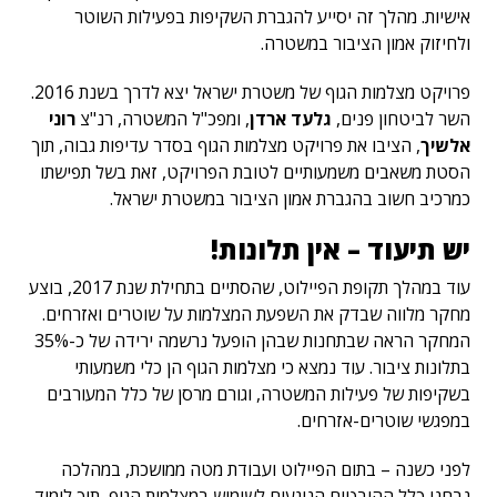
אישיות. מהלך זה יסייע להגברת השקיפות בפעילות השוטר
ולחיזוק אמון הציבור במשטרה.
פרויקט מצלמות הגוף של משטרת ישראל יצא לדרך בשנת 2016.
השר לביטחון פנים,
גלעד ארדן
, ומפכ"ל המשטרה, רנ"צ
רוני
אלשיך
, הציבו את פרויקט מצלמות הגוף בסדר עדיפות גבוה, תוך
הסטת משאבים משמעותיים לטובת הפרויקט, זאת בשל תפישתו
כמרכיב חשוב בהגברת אמון הציבור במשטרת ישראל.
יש תיעוד – אין תלונות!
עוד במהלך תקופת הפיילוט, שהסתיים בתחילת שנת 2017, בוצע
מחקר מלווה שבדק את השפעת המצלמות על שוטרים ואזרחים.
המחקר הראה שבתחנות שבהן הופעל נרשמה ירידה של כ-35%
בתלונות ציבור. עוד נמצא כי מצלמות הגוף הן כלי משמעותי
בשקיפות של פעילות המשטרה, וגורם מרסן של כלל המעורבים
במפגשי שוטרים-אזרחים.
לפני כשנה – בתום הפיילוט ועבודת מטה ממושכת, במהלכה
נבחנו כלל ההיבטים הנוגעים לשימוש במצלמות הגוף, תוך לימוד