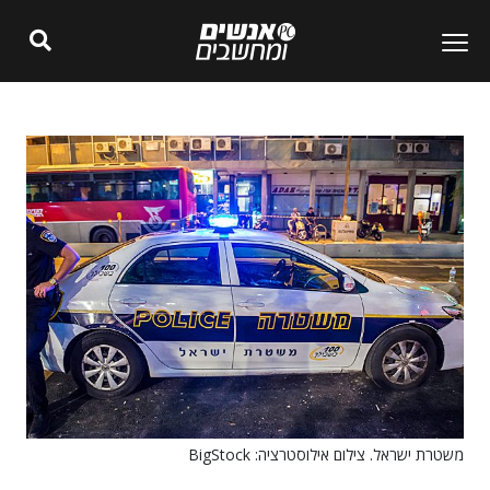
משטרת ישראל. צילום אילוסטרציה: BigStock