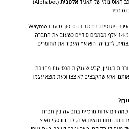
 האוטונומי של תאגיד
אלפבית
(Alphabet),
גוגל ואובר מנהלות ביניהן מזה זמן מה התגוששות בגין הפרת פטנטים. במסגרת הסכסוך טוענת Waymo
כי לבנדובסקי – אחד מבכיריה לשעבר – גנב ממנה יותר מ-14 אלף מסמכים סודיים כשעזב את החברה
צמית. לדבריה, הוא אף העביר את החומרים
וררות בעניין, קבע שענקית הנסיעות מחויבת
ותם. אלא שהקבצים לא צצו וכעת מוצא עצמו
ים?
 שמהווים עדות מרכזית בתביעה בין חברת
בודתו. תחת תנאים אלה, לבנדובסקי נאלץ
של מעסיקו הקודם, כשהצטרף לאובר. בעת גיוסו