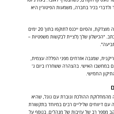
דס הבכיר מאובר כ-250 מיליון דולר ולדברי בכיר בחברה, משמעות הפיטורין היא
"בהתאם להסכמים שלנו איתך, העסקתך מסתיימת מסיבה מוצדקת, והסיום ייכנס לתוקפו בתוך 20 ימים
תב. "הכישלון שלך (לציית לבקשות משפטיות –
ביעה".
ריקנית, שמגבה אזרחים מפני הפללה עצמית,
ם במחשבו האישי. בהצהרה ששחררו ביום ג'
תיקון החמישי.
ם
ה מהמחלוקת ההולכת וגוברת עם גוגל, שהיא
עם דיווחים שליליים רבים במיוחד בתקשורת
ב מספר רב של עזיבות של מנהלים. בנוסף על