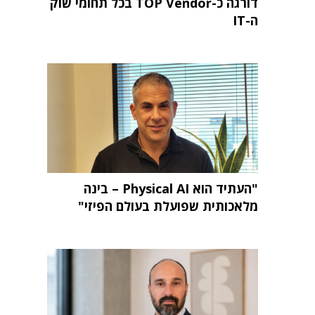
דורגה כ-TOP Vendor בכל תחומי שוק
ה-IT
"העתיד הוא Physical AI – בינה
מלאכותית שפועלת בעולם הפיזי"