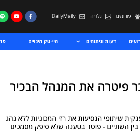
פורומים
גלריה
DailyMaily
ועים
דעות וניתוחים
היי-טק מינויים
פו
ר פיטרה את המנהל הבכיר
ת
ת
נקית שיתופי הנסיעות את רזי המכוניות ללא נהג
בין השתיים - פוטר בטענה שלא סיפק מסמכים