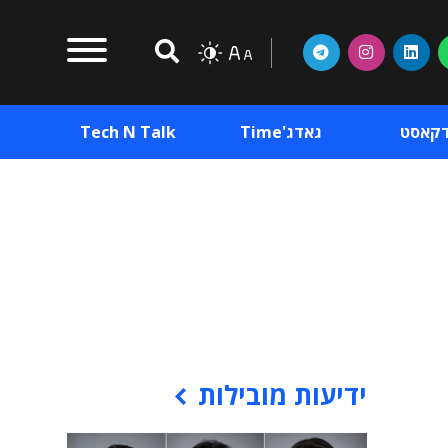
דקאסט
גאדג'Time
Tech N Talk
וכן פרסומי
תוכן פרסומי
וכן פרסומי
ידיעות מובילות