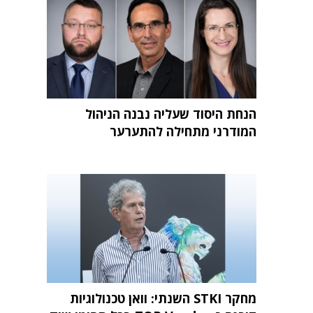
הנחת היסוד שעליה נבנה הניהול
המודרני מתחילה להתערער
מחקר STKI השנתי: וואן טכנולוגיות