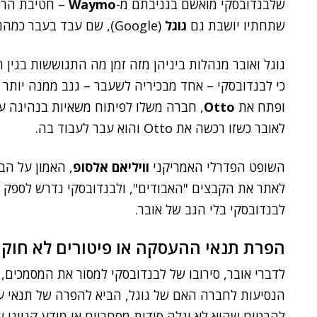
שלבנדובסקי מואשם בגניבתם מ-
Waymo
– חטיבת הרכב
שתחתיו יושבת גם
גוגל
(Google), שם עבד בעבר כמהנדס בכיר.
ופתח את
Otto
, חברה משלו לפיתוח משאיות בנהיגה ע
לאובר כשזו רכשה את Otto והוא עבר לעבוד בה.
השופט הפדרלי האמריקני
וויליאם אלסופ
, האמון על הב
לאתר את הקבצים "האבודים", ולבנדובסקי נדרש לספק א
לבנדובסקי בלי הגב של אובר.
הפרת תנאי ההעסקה או פיטורים לא חוקי
לדברי אובר, סירובו של לבנדובסקי למסור את המסמכים,
הנסיעות לחברה האם של גוגל, הביא להפרה של תנאי ע
להבטיח שהוא לא יגלה סודות מסחריים או מידע קנייני 