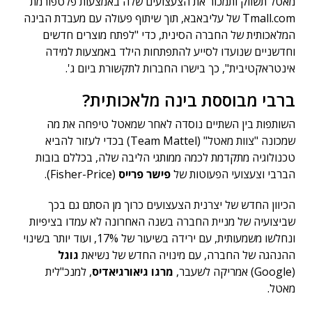
מאטל תשווק ותמכור את הצעצועים שלה באמצעות פלטפורמת
Tmall.com של עליבאבא, תוך שיתוף פעולה עם מעבדת הבינה
המלאכותית של החברה הסינית, כדי "לפתח מוצרים חדשים
וחדשניים שנועדו לסייע להתפתחות הילד באמצעות למידה
אינטראקטיבית", כך בישרו החברות לתקשורת ביום ג'.
ברבי מבוססת בינה מלאכותית?
השותפות בין השתיים נוסדה לאחר שמאטל טיפחה את מה
שמכונה "צוות מאטל" (Team Mattel) בכדי לעזור להביא
טכנולוגיה מתקדמת לכמה ממותגי הליבה שלה, בכללם בובות
הברבי וצעצועי הפעוטות של
פישר פרייס
(Fisher-Price).
הכיוון החדש של יצרנית הצעצועים כרוך מן הסתם גם בכך
שביצועיה של מניית החברה בשנה האחרונה לא עמדו בציפיות
ונחלשו משמעותית, עם ירידה בשיעור של 17%, ועוד יותר בשינוי
ההנהגה של החברה, עם מינויה החדש של נשיאת
גוגל
(Google) אמריקה לשעבר,
מרגו גיאורגיאדיס
, למנכ"לית
מאטל.