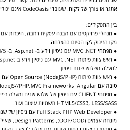
שניחנים בראייה מערכתית, שיכולים לנהל קשר ישיר עם
אתגר או צורך של לקוח, שעובדי CodeOasis אינם יכולים לתת לו מענה".
בין התפקידים:
● מנהלי פרויקטים עם הבנה עסקית רחבה, היכרות עם סבי
מקו הזינוק לקו הסיום בהצלחה.
● מפתחי MVC .NET עם ניסיון וידע ב- Asp.net, ב- 5/MVC3/4 וANGULAR.
למעלה משלוש שנות ניסיון.
טובה עם NodeJS//PHP,MVC Frameworks ,Angular ועוד.
HTML5/CSS3, LESS/SASS תשתיות עיצוב ועוד.
מונחה עצמים (OOP/OOD), Design Patterns, שאילתות SQL, כתיבת Restful API.
● מומחי בדיקות ברמות שונות, עם יכולת לבצע בדיקות י