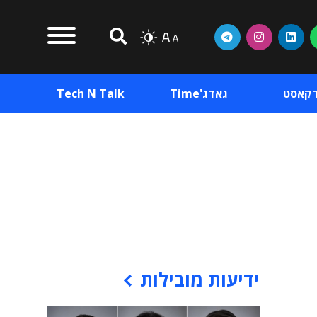
דקאסט
גאדג'Time
Tech N Talk
וכן פרסומי
תוכן פרסומי
וכן פרסומי
ידיעות מובילות