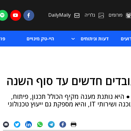
פורומים
גלריה
DailyMaily
ועים
דעות וניתוחים
היי-טק מינויים
פו
ת
היא נותנת מענה מקיף הכולל תכנון, פיתוח,
ת
עיצוב ממשק משתמש וחוויית לקוח, בדיקות תוכנה ושירותי IT, והיא מספקת גם ייעוץ טכנולוגי