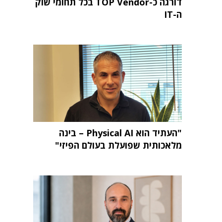
דורגה כ-TOP Vendor בכל תחומי שוק
ה-IT
"העתיד הוא Physical AI – בינה
מלאכותית שפועלת בעולם הפיזי"