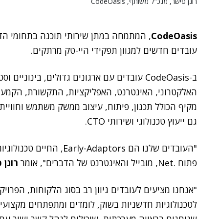
רונן פישר, מנכ"ל משותף, CodeOasis
CodeOasis
עובדים חדשים למגוון תפקידי היי-טק מרתקים.
ב-CodeOasis עובדים עם ארגונים גדולים, בינו
האלקטרוני, האינטרנט, האפליקציות, התקשורת, הקמעונ
גם ייעוץ טכנולוגי ושירותי CTO.
"העובדים שלנו הם Adaptors
פתוח .Net, מובייל והאינטרנט של הדברים", אומר
רונן 
"אנחנו מציעים לעובדים גיוון רב בסוג הלקוחות, הפרויק
לטכנולוגיות חדשניות בשוק, לומדים ומתפתחים מקצועי