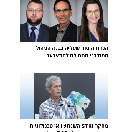
הנחת היסוד שעליה נבנה הניהול
המודרני מתחילה להתערער
מחקר STKI השנתי: וואן טכנולוגיות