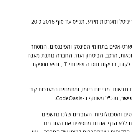
, המתמחה במתן שירותי תוכנה בתחומי הדיגיטל ומערכות מידע, תגייס עד סוף 2016 כ-20
ניים וסטארט-אפים בתחומי הפינטק והפיננסים, המסחר
אות, הרכב, הביטחון ועוד. החברה נותנת מענה
מקיף הכולל תכנון, פיתוח, עיצוב ממשק משתמש וחוויית לקוח, בדיקות תוכנה ושירותי IT, והיא מספקת
Early-, החיים טכנולוגיות חדשות, מדי יום ביומו, ומתמחים במערכות קוד
פישר
, מנכ"ל משותף ב-CodeOasis.
טים והטכנולוגיות. העובדים שלנו נחשפים
ת ללא הרף. אנחנו מחפשים את העובדים