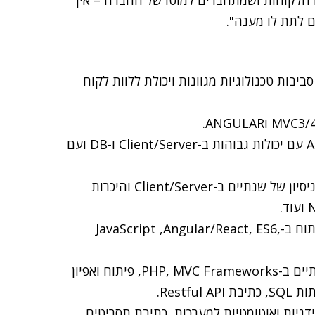
 הלקוחות ושמתחברים למוטו של החברה – אין
בות טכנולוגיות מגוונות ויכולת ללוות לקוח
● ראש צוות פיתוח MVC .NET עם ניסיון וידע ב-Asp.net עם יכולות גבוהות ב-Client/Server ו-DB ועם
● ראש צוות פיתוח Open Source (NodeJS/PHP) עם ניסיון של שנתיים ב-Client/Server והיכרות
● מפתחי CLIENT עם ניסיון של שלוש שנים ומעלה בפיתוח ב-JavaScript ,Angular/React, ES6,
● Full Stack PHP Web Developer עם ניסיון של שנתיים ב-PHP, MVC Frameworks, פיתוח ואפיון
דניות ואוטומטיות למערכות, כתיבת תסריטים