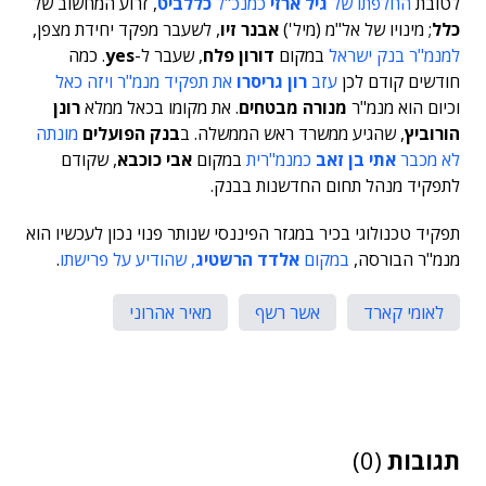
לטובת
החלפתו של
גיל ארזי
כמנכ"ל
כללביט
, זרוע המחשוב של
כלל
; מינויו של אל"מ (מיל')
אבנר זיו
, לשעבר מפקד יחידת מצפן,
למנמ"ר בנק ישראל
במקום
דורון פלח
, שעבר ל-
yes
. כמה
חודשים קודם לכן
עזב
רון גריסרו
את תפקיד מנמ"ר ויזה כאל
וכיום הוא מנמ"ר
מנורה מבטחים
. את מקומו בכאל ממלא
רונן
הורוביץ
, שהגיע ממשרד ראש הממשלה. ב
בנק הפועלים
מונתה
לא מכבר
אתי בן זאב
כמנמ"רית
במקום
אבי כוכבא
, שקודם
לתפקיד מנהל תחום החדשנות בבנק.
תפקיד טכנולוגי בכיר במגזר הפיננסי שנותר פנוי נכון לעכשיו הוא
מנמ"ר הבורסה,
במקום
אלדד הרשטיג
, שהודיע על פרישתו
.
לאומי קארד
אשר רשף
מאיר אהרוני
תגובות
(0)