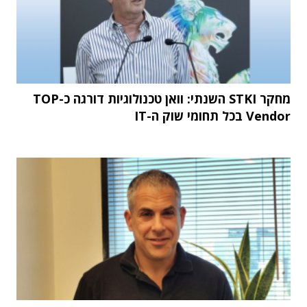
מחקר STKI השנתי: וואן טכנולוגיות דורגה כ-TOP
Vendor בכל תחומי שוק ה-IT