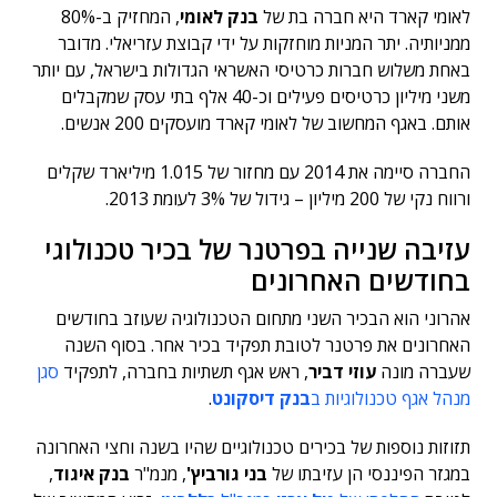
לאומי קארד היא חברה בת של
בנק לאומי
, המחזיק ב-80%
ממניותיה. יתר המניות מוחזקות על ידי קבוצת עזריאלי. מדובר
באחת משלוש חברות כרטיסי האשראי הגדולות בישראל, עם יותר
משני מיליון כרטיסים פעילים וכ-40 אלף בתי עסק שמקבלים
אותם. באגף המחשוב של לאומי קארד מועסקים 200 אנשים.
החברה סיימה את 2014 עם מחזור של 1.015 מיליארד שקלים
ורווח נקי של 200 מיליון – גידול של 3% לעומת 2013.
עזיבה שנייה בפרטנר של בכיר טכנולוגי
בחודשים האחרונים
אהרוני הוא הבכיר השני מתחום הטכנולוגיה שעוזב בחודשים
האחרונים את פרטנר לטובת תפקיד בכיר אחר. בסוף השנה
שעברה מונה
עוזי דביר
, ראש אגף תשתיות בחברה, לתפקיד
סגן
מנהל אגף טכנולוגיות ב
בנק דיסקונט
.
תזוזות נוספות של בכירים טכנולוגיים שהיו בשנה וחצי האחרונה
במגזר הפיננסי הן עזיבתו של
בני גורביץ'
, מנמ"ר
בנק איגוד
,