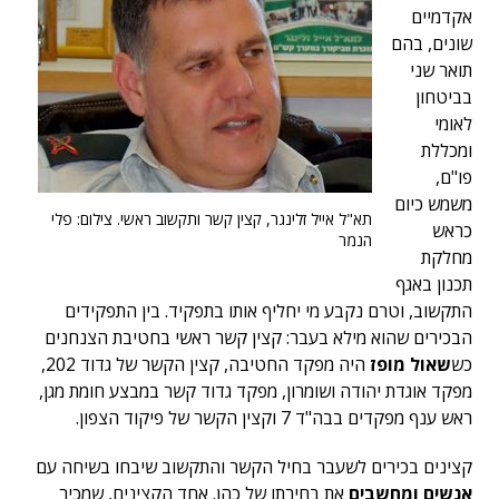
אקדמיים
שונים, בהם
תואר שני
בביטחון
לאומי
ומכללת
פו"ם,
משמש כיום
תא"ל אייל זלינגר, קצין קשר ותקשוב ראשי. צילום: פלי
כראש
הנמר
מחלקת
תכנון באגף
התקשוב, וטרם נקבע מי יחליף אותו בתפקיד. בין התפקידים
הבכירים שהוא מילא בעבר: קצין קשר ראשי בחטיבת הצנחנים
כש
שאול מופז
היה מפקד החטיבה, קצין הקשר של גדוד 202,
מפקד אוגדת יהודה ושומרון, מפקד גדוד קשר במבצע חומת מגן,
ראש ענף מפקדים בבה"ד 7 וקצין הקשר של פיקוד הצפון.
קצינים בכירים לשעבר בחיל הקשר והתקשוב שיבחו בשיחה עם
אנשים ומחשבים
את בחירתו של כהן. אחד הקצינים, שמכיר