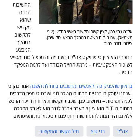
החשיבות
הרבה
שהוא
מקדיש
אל"מ נתי כהן, קצין קשר ותקשוב ראשי החדש (שני
לתקשוב.
משמאל), עם חיילים בשטח במהלך מבצע צוק איתן.
במהלך
צילום: דובר צה"ל
המבצע
הנוכחי הוא ציין כי פרויקט צה"ל ברשת מהווה מכפיל כוח ומסייע
לשיפור האפקטיביות – מרמת החייל הבודד ועד לרמת המפקד
הבכיר.
בראיון שהעניק כהן לאנשים ומחשבים בתחילת השנה
אמר כהן כי
"אנחנו עוסקים בבניית המתווה הטכנולוגי ושרטוט מפת הדרכים
לכמה תפיסות – מיחשוב ענן, שכבת תקשורת אחודה וריכוז הרכש
בתחום ה-IT". הוא ציין שמעבר צה"ל לנגב הוא לא רק מהפכה
אלא גם הזדמנות להתחדשות והתרעננות טכנולוגית ותפיסתית.
צה"ל
בני גנץ
חיל הקשר והתקשוב