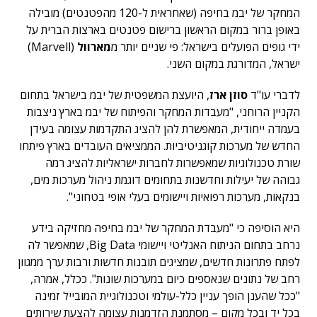
המחקר של יבמ בחיפה (שאחראית ל-120 מהפטנטים) מובילה
באופן ברור במקום הראשון ברישום פטנטים בארצות הברית על
ידי גופים הפועלים בישראל: פי שניים יותר מ
מארוול
(Marvell)
ישראל, המדורגת במקום השני.
לדברי עו"ד
סוזן ארז
, היועצת המשפטית של יבמ בישראל בתחום
הקניין הרוחני, "מעבדות המחקר והפיתוח של יבמ בארץ ניצבות
בעמדה ייחודית, המאפשרת להן להציג התקדמות עצומה בעידן
החדש של מערכות קוגניטיביות. הממציאים העובדים בארץ פיתחו
שורת טכנולוגיות שמאפשרות לחברות ישראליות להציג רמה
גבוהה של יעילות וחדשנות בתחומים דוגמת ניהול מערכות מים,
בנקאות, מערכות רפואיות ויישומים בעלי אופי בטחוני".
היא הוסיפה כי "מעבדת המחקר של יבמ בחיפה מחזיקה בידע
נרחב בתחום הניתוח האנליטי ויישומי Big Data, שמאפשר לה
לפתח פתרונות חדשים, שמציגים תובנות חדשות ורבות ערך ממגוון
רחב של נתונים שנאספים כיום במערכות שונות". ככלל, אמרה,
"ככל שהענן הופך עניין כלל-עולמי וטכנולוגיית המובייל זמינה
בכל יד ובכל מקום – מסתמנת הזדמנות עצומה להצעת שירותים