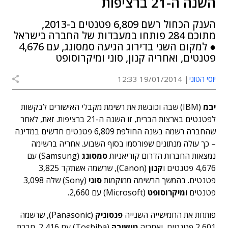
השנה ה-21 ברציפות
הענק הכחול רשם 6,809 פטנטים ב-2013,
מתוכם 284 פותחו במעבדות של החברה בישראל
● למקום השני בדירוג הגיעה סמסונג, עם 4,676
פטנטים, ואחריה קנון, סוני ומיקרוסופט
יוסי הטוני
19/01/2014 12:33
יבמ
(IBM) שבה וכובשת את רשימת מקבלי האישורים לבקשות
לפטנטים בארצות הברית, זו השנה ה-21 ברציפות. זאת, לאחר
שהחברה רשמה בשנה החולפת 6,809 פטנטים חדשים במדינה
– כך עולה מנתונים שפורסמו בסוף השבוע. אחריה ברשימה
נמצאות החברות הדרום קוריאניות
סמסונג
(Samsung) עם
4,676 פטנטים ו
קנון
(Canon), שרשמה אשתקד 3,825
פטנטים. בהמשך הרשימה ממוקמות
סוני
(Sony) שלה 3,098
פטנטים ו
מיקרוסופט
(Microsoft) עם 2,660.
פותחת את החמישייה השנייה
פנסוניק
(Panasonic), שרשמה
2,601 פטנטים, ואחריה
טושיבה
(Toshiba) עם 2,416. חברת