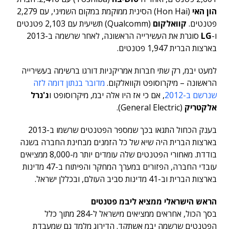
הון האי
(Hon Hai) הסינית ממוקמת במקום השמיני, עם 2,279
פטנטים.
קוואלקום
(Qualcomm) תשיעית עם 2,103 פטנטים
ו-
LG
סוגרת את העשירייה הראשונה, לאחר שרשמה ב-2013
בארצות הברית 1,947 פטנטים.
למעט יבמ, רק שתי חברות אמריקניות דורגו ברשימה בעשירייה
הראשונה – מיקרוסופט וקוואלקום.
מדובר בנתון דומה לזה
שנרשם ב-2012
, אם כי אז היו אלה יבמ, מיקרוסופט ו
ג'נרל
אלקטריק
(General Electric).
בענק הכחול התגאו בכך שמספר הפטנטים שרשמו ב-2013
בארצות הברית היה שיא של כל הזמנים מבחינת החברה בשנה
בודדת. מאחורי הפטנטים שלה עומדים יותר מ-8,000 ממציאים
עובדי החברה, הפזורים במערך המחקר והפיתוח ב-47 מדינות
בארצות הברית וב-41 מדינות סביב העולם, ובכללן ישראל.
הראש הישראלי ממציא ליבמ פטנטים
בסך הכול, אחראים ממציאים מישראל ל-284 מתוך כלל
הפטנטים שרשמה יבמ אשתקד. הדירוג מלמד גם שמעבדת