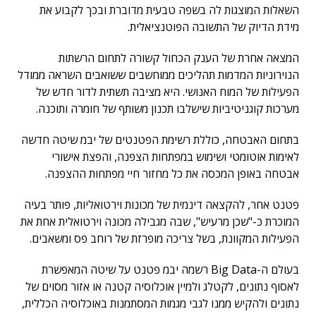
השאלות המוצגות לה בשפה טבעית מדוברת ובכך לקבוע את
מידת הדיוק של התשובה הפוטנציאלית.
המצאה אחרת של הענק הכחול קשורה לתחום הרשתות
הנוירוניות המדמות תהליכים ממוחשבים ששואבים השראה ממודל
הפעילות של המוח האנושי. היא מציבה תשתית לדור חדש של
מערכות קוגניטיביות שישלבו תכנון משותף של חומרה ותוכנה.
בתחום האבטחה, כוללת רשימת הפטנטים של יבמ שיטה חדשה
לאימות אוטומטי ושימוש במפתחות הצפנה, והפצת אישורי
אבטחה באופן המכסה את כל מחזור חיי מפתחות ההצפנה.
פטנט אחר, להקצאה דינמית של מכונות וירטואליות, פותר בעיה
המוכרת כ-"שכן מרעיש", שבה מגבילה מכונה וירטואלית אחת את
הפעילות המקוונת, בשל צריכה מופרזת של רוחב פס ומשאבים.
בעולם ה-Big Data רשמה יבמ פטנט על שיטה המאפשרת
לאסוף נתונים, לקטלג ולמיין אוכלוסיה קטנה או אזור מסוים של
נתונים ולהקיש ממנו לגבי מגמות המסתמנות באוכלוסיה הכללית,