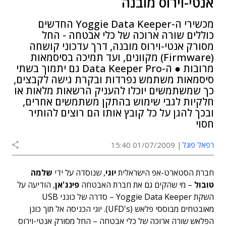
אנטי-וירוס מובנה
מכשירי ה-Yoggie Data Keeper החדשים
כוללים שורה ארוכה של כלי אבטחה - החל
מסורק אנטי-וירוס מובנה, דרך עדכוני קושחה
(Firmware) מקוונים, ועד תמיכה בסיסמאות
מרובות ● ה-Data Keeper Pro גם יתמוך בשתי
סיסמאות משתמש נפרדות ובקרת גישה לקבצים,
כך שמשתמשים יוכלו להעניק הרשאות מלאות או
חלקיות לגבי שימוש בהתקן משתמשים אחרים,
ובכך להגן על כל קובץ אותו הם רוצים להותיר
חסוי
רפאל פוגל
01/07/2009 15:40
חברת הסטארט-אפ הישראלית
יוגי
, שנוסדה על ידי
שלמה
טובול
– מי שהקים גם את חברת האבטחה
פינג'אן
, הודיעה על
השקת Yoggie Data Keeper – סדרה של כונני USB
מאובטחים מבוססי פלאש (UFD's). יוגי הכניסה אל תוך כונן
הפלאש שורה ארוכה של כלי אבטחה – החל מסורק אנטי-וירוס