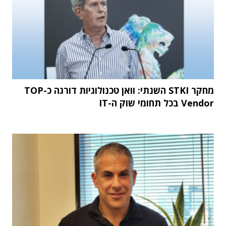
מחקר STKI השנתי: וואן טכנולוגיות דורגה כ-TOP
Vendor בכל תחומי שוק ה-IT