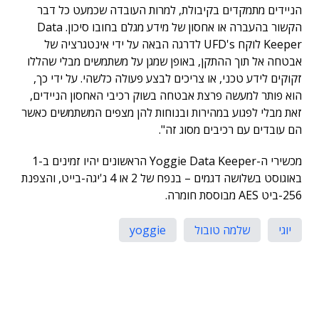
הניידים מתמקדים בקיבולת, למרות העובדה שכמעט כל דבר
הקשור בהעברה או אחסון של מידע מגלם בחובו סיכון. Data
Keeper לוקח UFD's לדרגה הבאה על ידי אינטגרציה של
אבטחה אל תוך ההתקן, באופן שמגן על משתמשים מבלי שהללו
זקוקים לידע טכני, או צריכים לבצע פעולה כלשהי. על ידי כך,
הוא פותר למעשה פרצת אבטחה בשוק רכיבי האחסון הניידים,
זאת מבלי לפגוע במהירות ובנוחות להן מצפים המשתמשים כאשר
הם עובדים עם רכיבים מסוג זה".
מכשירי ה-Yoggie Data Keeper הראשונים יהיו זמינים ב-1
באוגוסט בשלושה דגמים – בנפח של 2 או 4 ג'יגה-בייט, והצפנת
256-ביט AES מבוססת חומרה.
יוגי
שלמה טובול
yoggie