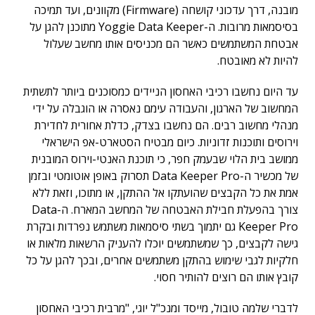
מובנה, דרך עדכוני קושחה (Firmware) מקוונים, ועד תמיכה
בסיסמאות מרובות. ה-Yoggie Data Keeper מתוכנן להגן על
אבטחת המשתמשים כאשר הם מכניסים אותו מחשב שעלול
להיות לא מאובטח.
עד היום נחשבו רכיבי האחסון הניידים כמסוכנים ביותר לתשתית
המחשוב של הארגון, והעבודה עימם נאסרה או הוגבלה על ידי
מנהלי מחשוב רבים. הם נחשבו בצדק, כדלת אחורית לחדירת
וירוסים ותוכנות זדוניות. כיום מבטיח הסטארט-אפ הישראלי
ממושב בית הלוי שבעמק חפר, כי תוכנת האנטי-וירוס המובנית
של מכשיר ה-Data Keeper Pro תסרוק באופן אוטומטי ובזמן
אמת את כל הקבצים שהועתקו אל ההתקן, או מתוכו, וזאת ללא
צורך בהפעלת חבילת האבטחה של המחשב המארח. ה-Data
Keeper Pro גם יתמוך בשתי סיסמאות משתמש נפרדות ובקרת
גישה לקבצים, כך שמשתמשים יוכלו להעניק הרשאות מלאות או
חלקיות לגבי שימוש בהתקן משתמשים אחרים, ובכך להגן על כל
קובץ אותו הם רוצים להותיר חסוי.
לדברי שלמה טובול, מייסד ומנכ"ל יוגי, "מרבית רכיבי האחסון