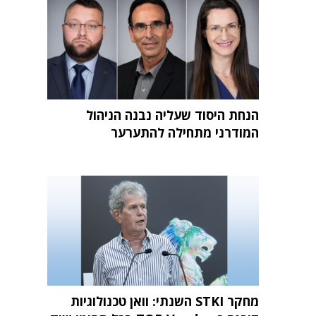
הנחת היסוד שעליה נבנה הניהול
המודרני מתחילה להתערער
מחקר STKI השנתי: וואן טכנולוגיות