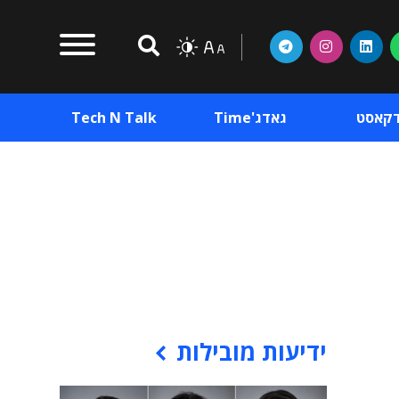
דקאסט
גאדג'Time
Tech N Talk
וכן פרסומי
תוכן פרסומי
וכן פרסומי
ידיעות מובילות