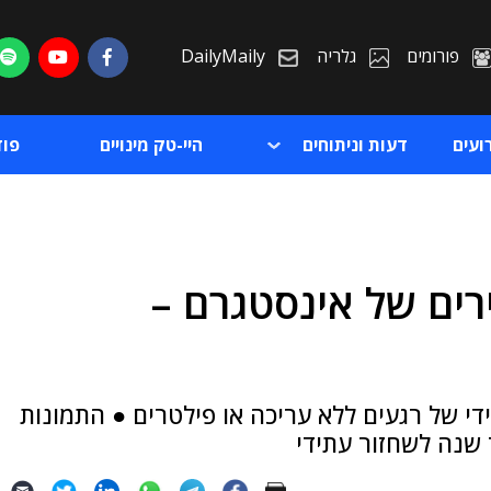
פורומים
גלריה
DailyMaily
ועים
דעות וניתוחים
היי-טק מינויים
פו
 המהירים של אינסטגרם –
ת
ת
 של רגעים ללא עריכה או פילטרים ● התמונות
 שנה לשחזור עתידי