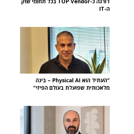
דורגה כ-TOP Vendor בכל תחומי שוק
ה-IT
"העתיד הוא Physical AI – בינה
מלאכותית שפועלת בעולם הפיזי"