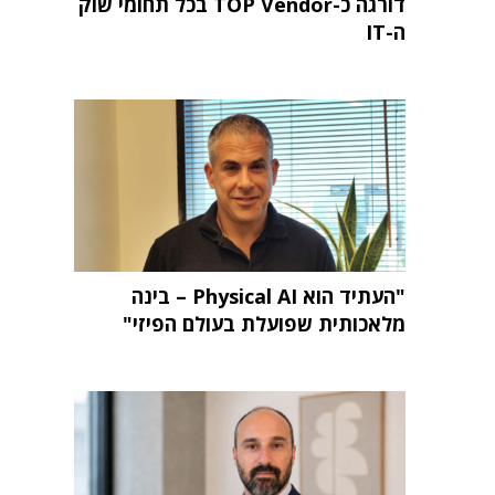
דורגה כ-TOP Vendor בכל תחומי שוק
ה-IT
"העתיד הוא Physical AI – בינה
מלאכותית שפועלת בעולם הפיזי"