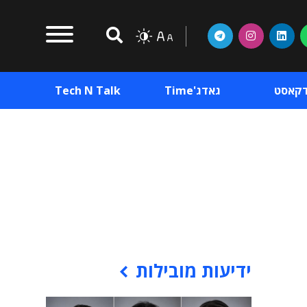
דקאסט
גאדג'Time
Tech N Talk
וכן פרסומי
תוכן פרסומי
וכן פרסומי
ידיעות מובילות