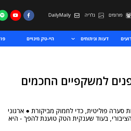
פורומים
גלריה
DailyMaily
ועים
דעות וניתוחים
היי-טק מינויים
פו
 פנים למשקפיים החכמים
ת
ת
סערה פוליטית, כדי לחמוק מביקורת ● ארגוני
הציבורי, בעוד שענקית הטק טוענת להפך - היא