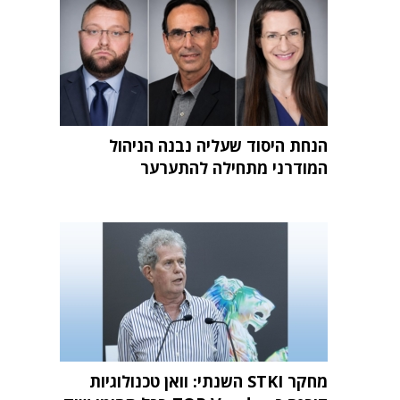
הנחת היסוד שעליה נבנה הניהול
המודרני מתחילה להתערער
מחקר STKI השנתי: וואן טכנולוגיות