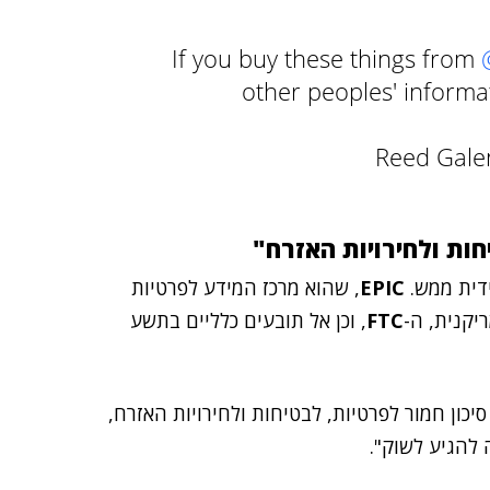
If you buy these things from
other peoples' informat
חות ולחירויות האזרח"
ידית ממש.
EPIC
, שהוא מרכז המידע לפרטיות
יקנית, ה-
FTC
, וכן אל תובעים כלליים בתשע
 EPIC כי "תכונה זו תציב סיכון חמור לפרטיות, לבטיחות ולחירויות האזרח,
 להגיע לשוק".