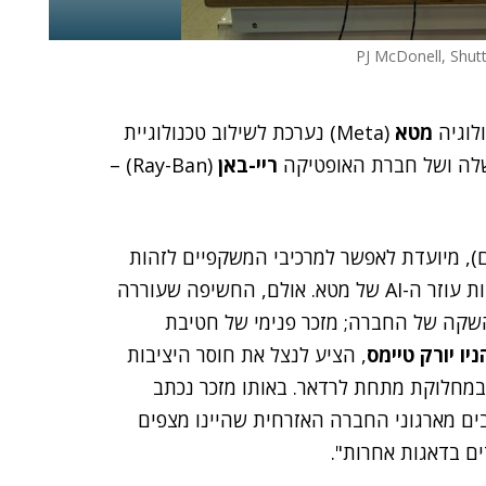
לוגיה
מטא
(Meta) נערכת לשילוב טכנולוגיית
ריי-באן
(Ray-Ban) –
 המכונה פנימית "Name Tag" (תג שם), מיועדת לאפשר למרכיבי המשקפיים לזהות
עוברי אורח בזמן אמת, ולקבל עליהם מידע מיידי באמצעות עוזר ה-AI של מטא. אולם, החשיפה שעוררה
שקה של החברה; מזכר פנימי של חטיבת
ניו יורק טיימס
, הציע לנצל את חוסר היציבות
במחלוקת מתחת לרדאר. באותו מזכר נכתב
בים מארגוני החברה האזרחית שהיינו מצפים
ים בדאגות אחרות".