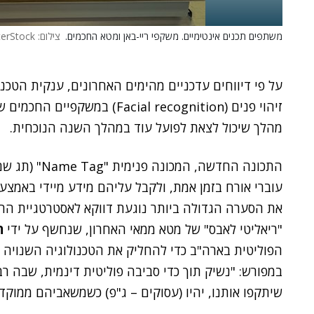
משתפים תכנים אינטימיים. משקפי ריי-באן ומטא החכמים.
צילום: PJ McDonell, ShutterStock
על פי דיווחים עדכניים מהימים האחרונים, ענקית הטכנו
זיהוי פנים (Facial recognition) במשקפיים החכמים שלה ושל חברת האופטיקה
מהלך שיכול לצאת לפועל עוד במהלך השנה הנוכחית.
התכונה החדשה,
את הסערה הגדולה ביותר נוגעת דווקא לאסטרטגיית הה
"ריאליטי לאבס" של מטא ממאי האחרון, שנחשף על ידי
ה
הפוליטית בארה"ב כדי להחליק את הטכנולוגיה השנויה 
במפורש: "נשיק תוך כדי סביבה פוליטית דינמית, שבה ר
שיתקפו אותנו, יהיו (עסוקים – ג"פ) כשמשאביהם ממוקד