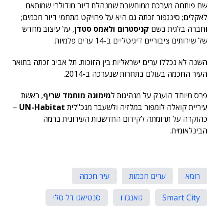
שם פותחה מערכת ממוחשבת שמנהלת דיור מודולרי שמותאם
לאקלים; סינגפור זכתה גם היא על פרויקט מתחמי דיור חכמים;
וחברה בלגית בשם
קניסטרום ולאמס סטדן
, על עיצוב מחדש
של שירותים ציבוריים דיגיטליים ב-14 ערים פלמיות.
השנה לא נכללו ערים ישראליות בין הזוכות. תל אביב זכתה בתואר
העיר החכמה בעולם בתחרות שנערכה ב-2014.
פרס מיוחד הוענק על מנהיגות ל
מימונה מוחמד שריף
, ראשת
עיריית קואלה לומפור במלזיה ולשעבר מנכ"לית
UN-Habitat
–
כהוקרה על תרומתה לקידום החדשנות העירונית ברמה
הבינלאומית.
רומא
ערים חכמות
עיר חכמה
Smart City
גואנגז'ו
סנטיאגו דל סלי