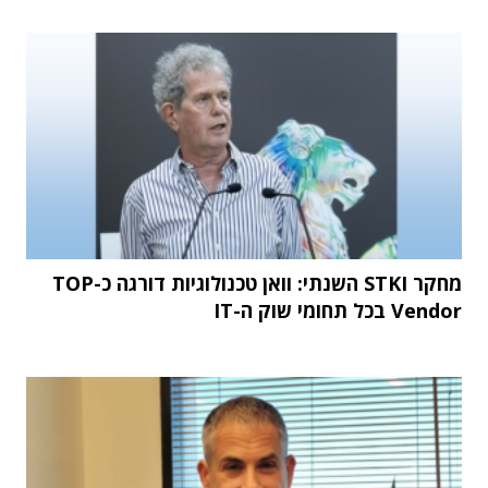
מחקר STKI השנתי: וואן טכנולוגיות דורגה כ-TOP
Vendor בכל תחומי שוק ה-IT