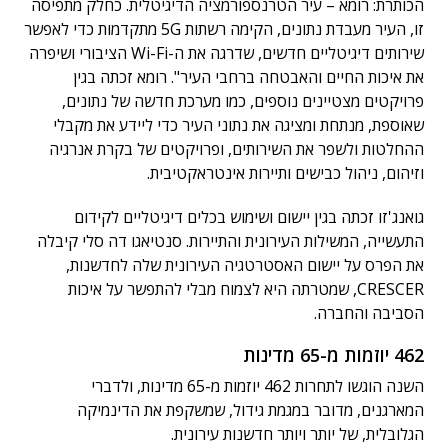
הכותרת: רומא – עיר הטרנספורמציה הדיגיטלית. כחלק מתפיסה
זו, העיר מעבדת נתונים, הקימה רשתות 5G מתקדמות כדי לאפשר
שירותים דיגיטליים חדשים, שדרגה את ה-Wi-Fi הציבורי ושיפרה
את איכות החיים והאבטחה ברחבי העיר". רומא זכתה בגין
פרויקטים מצטיינים נוספים, כמו מערכת חדשה של נתונים,
שאוספת, מנתחת ומציגה את נתוני העיר כדי ליידע את מקבלי
ההחלטות ולשפר את השירותים, ופרויקטים של בקרת אנרגיה
וזיהום, ניהול כבישים ותיירות אינטראקטיבית.
גואנג'זו זכתה בגין יישום ושימוש בכלים דיגיטליים לקידום
התעשייה, המשילות העירונית והתיירות. סנטיאגו דה סלי קיבלה
את הפרס על יישום האסטרטגיה העירונית שלה לחדשנות,
CRESCER, שמטרתה היא לצמוח מבלי להתפשר על איכות
הסביבה והחברה.
462 יוזמות מ-65 מדינות
השנה הוגשו לתחרות 462 יוזמות מ-65 מדינות, ולדברי
המארגנים, מדובר במגמת גידול, שמשקפת את הדינמיקה
הגלובלית, של יותר ויותר חדשנות עירונית.