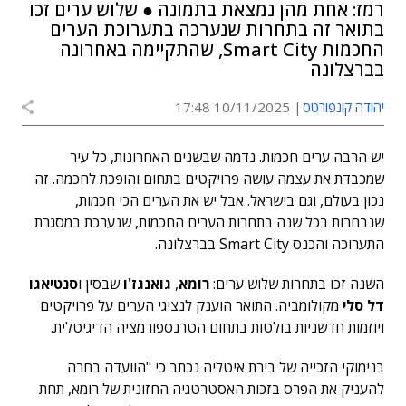
רמז: אחת מהן נמצאת בתמונה ● שלוש ערים זכו
בתואר זה בתחרות שנערכה בתערוכת הערים
החכמות Smart City, שהתקיימה באחרונה
בברצלונה
יהודה קונפורטס
10/11/2025 17:48
יש הרבה ערים חכמות. נדמה שבשנים האחרונות, כל עיר
שמכבדת את עצמה עושה פרויקטים בתחום והופכת לחכמה. זה
נכון בעולם, וגם בישראל. אבל יש את הערים הכי חכמות,
שנבחרות בכל שנה בתחרות הערים החכמות, שנערכת במסגרת
התערוכה והכנס Smart City בברצלונה.
השנה זכו בתחרות שלוש ערים:
רומא
,
גואנגז'ו
שבסין ו
סנטיאגו
דל סלי
מקולומביה. התואר הוענק לנציגי הערים על פרויקטים
ויוזמות חדשניות בולטות בתחום הטרנספורמציה הדיגיטלית.
בנימוקי הזכייה של בירת איטליה נכתב כי "הוועדה בחרה
להעניק את הפרס בזכות האסטרטגיה החזונית של רומא, תחת