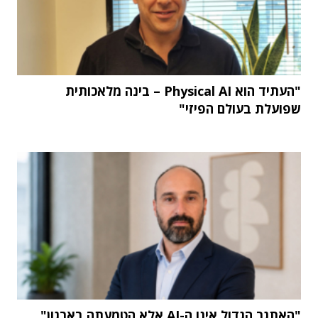
"העתיד הוא Physical AI – בינה מלאכותית
שפועלת בעולם הפיזי"
"האתגר הגדול אינו ה-AI אלא הטמעתה בארגון"