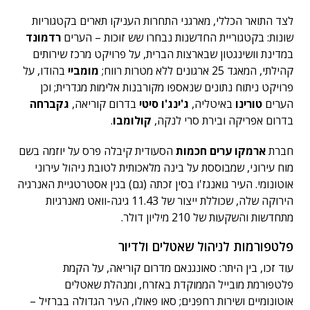
לצד התואר הכללי, מארגני התחרות העניקו תארים בקטגוריות
שונות: בקטגוריית החדשנות נבחרו שש זוכות – הערים
רדמונד
במדינת וושינגטון שבארצות הברית, על פרויקט מרכז שירותים
קהילתי, המאגד 25 ארגונים ללא מטרות רווח;
מומביי
בהודו, על
פרויקט ניתוח נתונים שנאספו מקורבנות אלימות מגדרית; וכן
הערים
טורינו
באיטליה,
ג'ינג'ו סיטי
בדרום קוריאה,
גקברחה
בדרום אפריקה ובירת סרי לנקה,
קולומבו
.
חברת
ארמקו ערים חכמות
הסעודית קיבלה פרס על יוזמה בשם
מוח עירוני, שמבוססת על בינה מלאכותית לטובת ניהול עירוני
אוטונומי. העיר גואנגז'ו בסין זכתה (גם) בגין אסטרטגיית האנרגיה
הירוקה שלה, שכוללת ייצור של 11.43 גיגה-וואט מאנרגיות
מתחדשות והשקעות של 210 מיליון דולר.
פלטפורמות לניהול שאטלים ולדיור
עוד זכו, בין היתר: סאונגנאם מדרום קוריאה, על הקמת
פלטפורמת מובייל הממוקדת באזרח, ומנהלת שאטלים
אוטונומיים ושירות רחפנים; סאו פאולו, העיר הגדולה בברזיל –