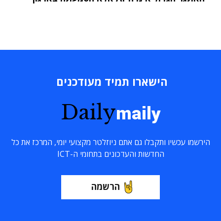
הישארו תמיד מעודכנים
Daily
maily
הירשמו עכשיו ותקבלו גם אתם ניוזלטר מקצועי יומי, המרכז את כל
החדשות והעדכונים בתחומי ה-ICT
הרשמה