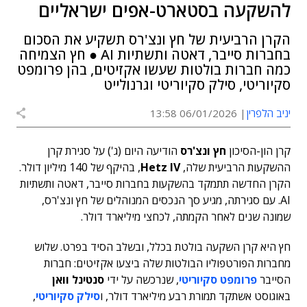
להשקעה בסטארט-אפים ישראליים
הקרן הרביעית של חץ ונצ'רס תשקיע את הסכום
בחברות סייבר, דאטה ותשתיות AI ● חץ הצמיחה
כמה חברות בולטות שעשו אקזיטים, בהן פרומפט
סקיוריטי, סילק סקיוריטי וגרנולייט
יניב הלפרין
06/01/2026 13:58
קרן הון-הסיכון
חץ ונצ'רס
הודיעה היום (ג') על סגירת קרן
ההשקעות הרביעית שלה,
Hetz IV
, בהיקף של 140 מיליון דולר.
הקרן החדשה תתמקד בהשקעות בחברות סייבר, דאטה ותשתיות
AI. עם סגירתה, מגיע סך הנכסים המנוהלים של חץ ונצ'רס,
שמונה שנים לאחר הקמתה, לכחצי מיליארד דולר.
חץ היא קרן השקעה בולטת בכלל, ובשלב הסיד בפרט. שלוש
מחברות הפורטפוליו הבולטות שלה ביצעו אקזיטים: חברות
הסייבר
פרומפט סקיוריטי
, שנרכשה על ידי
סנטינל וואן
באוגוסט אשתקד תמורת רבע מיליארד דולר, ו
סילק סקיוריטי
,