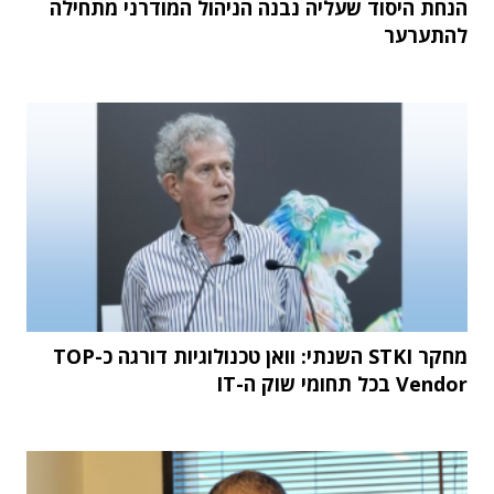
הנחת היסוד שעליה נבנה הניהול המודרני מתחילה
להתערער
מחקר STKI השנתי: וואן טכנולוגיות דורגה כ-TOP
Vendor בכל תחומי שוק ה-IT