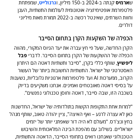
ש
ארמיס
קנתה ב-2024 ב-150 מיליון, ו
גרנולייט
, שמפתחת
פלטפורמת אופטימיזציה אוטונומית לעולמות התשתיות, הענן
וחוות השרתים, שאינטל רכשה ב-2022 תמורת מאות מיליוני
דולרים.
הכפלה של השקעות הקרן בתחום הסייבר
הקרן החדשה, שעל פי חץ עברה את יעד הגיוס המקורי, מהווה
הכפלה של ההשקעות של הקרן בתחום הסייבר. לדברי
פבל
ליפשיץ
, שותף כללי בקרן, "סייבר ותשתיות דאטה הם היתרון
האסטרטגי של ישראל. התשתיות החשובות ביותר של העשור
הקרוב, ממערכות AI ועד פלטפורמות ארגוניות גלובליות, נשענות
על בסיסי דאטה מאובטחים ואמינים. אנחנו משקיעים בדיוק
בשכבה הזו, שבה סייבר, דאטה וחוסן טכנולוגי נפגשים".
"למרות אחת התקופות הקשות בתולדותיה של ישראל, החדשנות
כאן לא עצרה לרגע – ואף האיצה", ציין יהודה טאוב, שותף מנהל
בחץ ונצ'רס. "מעולם לא היה דור שאפתני יותר של יזמים
ישראליים. בשילוב עם מהפכת הבינה המלאכותית והשיבוש
הטכנולוגי שאנחנו רואים בתחומי הסייבר, הדאטה והתשתיות,