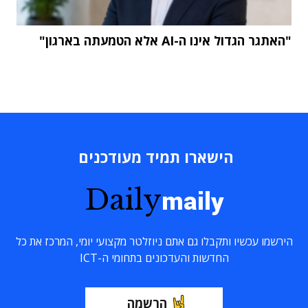
"האתגר הגדול אינו ה-AI אלא הטמעתה בארגון"
הישארו תמיד מעודכנים
Daily
maily
הירשמו עכשיו ותקבלו גם אתם ניוזלטר מקצועי יומי, המרכז את כל
החדשות והעדכונים בתחומי ה-ICT
הרשמה