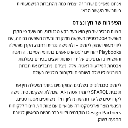
אנחנו מאמינים שדור זה יצמיח כמה מהחברות המשמעותיות
ביותר של העשור הבא".
הפעילות של חץ ונצ'רס
הצוות הבכיר של חץ הוא בעל רקע טכנולוגי, מה שעל פי הקרן
מאפשר אסטרטגיית השקעה ממוקדת ובעלת השפעה גבוהה, עם
ליווי מעשי ועמוק ליזמים – ולא גישה גנרית ורחבה. הקרן מפעילה
Playbooks ייעודיים לסטארט-אפים בתחומי הסייבר, הדאטה
והתשתיות, הנתמכים על ידי רשתות יועצים בכירים בעולמות
אבטחת המידע והדאטה. אלה, מצידם, מחברים את חברות
הפורטפוליו שלה לשותפים ולקוחות בולטים בעולם.
ליזמים טכנולוגיים בשלבים המוקדמים ביותר מפעילה חץ את
תוכנית SPARQL ליזמי דאטה ו-AI, שכוללת השקעת סיד, גישה
לקרדיטים של עד חמישה מיליון דולר משותפים אסטרטגיים,
מפגשי מוצר וארכיטקטורה שבועיים עם צוות חץ, חיבור ללקוחות
Design Partners מוקדמים וליווי כבר מהיום הראשון לטובת
ההגעה לשוק.